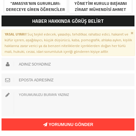
“AMASYA’NIN GURURLARI:
YÖNETIM KURULU BAŞKANI
DERECEYE GIREN ÖĞRENCILER
ZIRAAT MÜHENDISI AHMET
İÇIN ANLAMLI TÖREN”
ÖZARSLAN’IN MEVLID KANDILI
HABER HAKKINDA GÖRÜŞ BELİRT
MESAJI
YASAL UYARI!
Suç teşkil edecek, yasadışı, tehditkar, rahatsız edici, hakaret ve
küfür içeren, aşağılayıcı, küçük düşürücü, kaba, pornografik, ahlaka aykırı, kişilik
haklarına zarar verici ya da benzeri niteliklerde içeriklerden doğan her türlü
mali, hukuki, cezai, idari sorumluluk içeriği gönderen kişiye aittir.
YORUMUNU GÖNDER