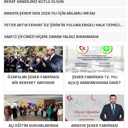
BERAT KANDİLİNİZ KUTLU OLSUN
AMASYA ŞEKER’DEN 2026 YILI İÇİN ANLAMLI MESAJ
YETER ARTIK FERHAT İLE ŞİRİN’İN YOLUNA ENGEL! HALK TEPKİLİ: “YOLU KAPATMAK ÇÖZÜM DEĞİL, GÖREVİNİ YAP!”
SAATCİ ÇİFCİMİZİ HİÇBİR ZAMAN YALNIZ BIRAKMADIK
ÖZARSLAN ŞEKER FABRİKASI
ŞEKER FABRİKASI 72. YILI
BİR BEREKET KAPISIDIR
AÇILIŞ KAMPANYASINA DAVET
AÇI EĞİTİM KURUMLARINDA
AMASYA ŞEKER FABRIKASI