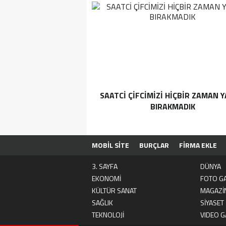
SAATCİ ÇİFCİMİZİ HİÇBİR ZAMAN Y
BIRAKMADIK
MOBİL SİTE
BURÇLAR
FİRMA EKLE
3. SAYFA
DÜNYA
EKONOMİ
FOTO GA
KÜLTÜR SANAT
MAGAZİ
SAĞLIK
SİYASET
TEKNOLOJİ
VIDEO G