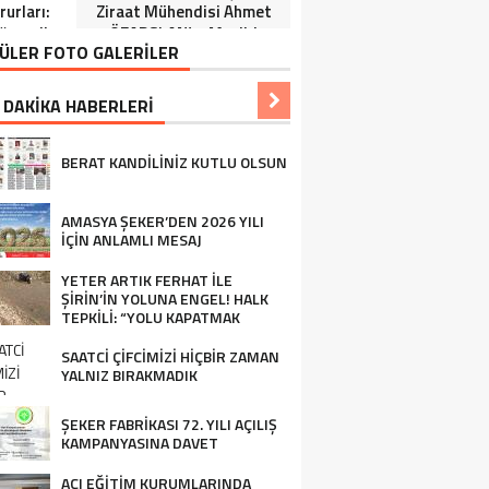
urları:
Ziraat Mühendisi Ahmet
ğrenciler
ÖZARSLAN’ın Mevlid
ÜLER FOTO GALERİLER
Tören”
Kandili Mesajı
 DAKİKA HABERLERİ
BERAT KANDİLİNİZ KUTLU OLSUN
AMASYA ŞEKER’DEN 2026 YILI
İÇİN ANLAMLI MESAJ
YETER ARTIK FERHAT İLE
ŞİRİN’İN YOLUNA ENGEL! HALK
TEPKİLİ: “YOLU KAPATMAK
ÇÖZÜM DEĞİL, GÖREVİNİ YAP!”
SAATCİ ÇİFCİMİZİ HİÇBİR ZAMAN
YALNIZ BIRAKMADIK
ŞEKER FABRİKASI 72. YILI AÇILIŞ
KAMPANYASINA DAVET
AÇI EĞİTİM KURUMLARINDA