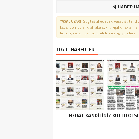
HABER H
YASAL UYARI!
Suç teşkil edecek, yasadışı, tehdit
kaba, pornografik, ahlaka aykırı, kişilik haklarına
hukuki, cezai, idari sorumluluk içeriği gönderen ki
İLGİLİ HABERLER
BERAT KANDİLİNİZ KUTLU OLS