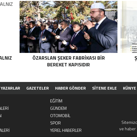
ALNIZ
ÖZARSLAN ŞEKER FABRİKASI BİR
Ş
BEREKET KAPISIDIR
YAZARLAR
GAZETELER
HABER GÖNDER
SİTENE EKLE
KÜNYE
EĞİTİM
LERİ
GÜNDEM
N
OTOMOBİL
Sitemizd
SPOR
ve haber 
ALERİ
YEREL HABERLER