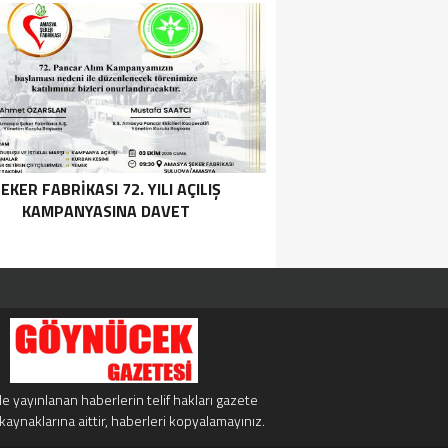
EKER FABRİKASI 72. YILI AÇILIŞ
KAMPANYASINA DAVET
e yayınlanan haberlerin telif hakları gazete
kaynaklarına aittir, haberleri kopyalamayınız.