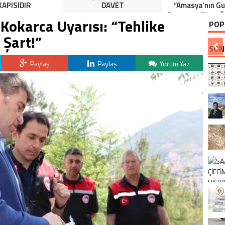
KAPISIDIR
DAVET
“Amasya’nın Gur
Dereceye Giren Ö
Kokarca Uyarısı: “Tehlike
POP
İçin Anlamlı 
Şart!”
SON
Paylaş
Paylaş
Yorum Yaz