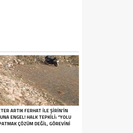
TER ARTIK FERHAT İLE ŞİRİN’İN
UNA ENGEL! HALK TEPKİLİ: “YOLU
PATMAK ÇÖZÜM DEĞİL, GÖREVİNİ
YAP!”