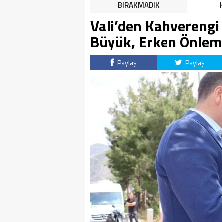
HALK TEPKİLİ: “YOLU
BIRAKMADIK
KAPATMAK ÇÖZÜM DEĞİL,
Vali’den Kahverengi 
GÖREVİNİ YAP!”
Büyük, Erken Önlem 
Paylaş
Paylaş