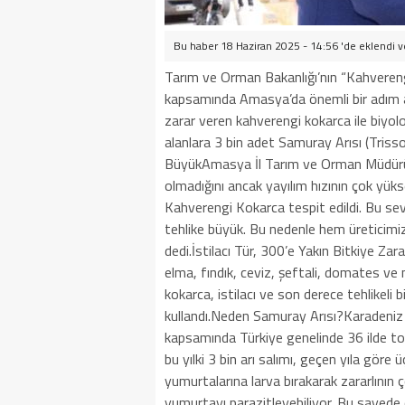
Bu haber 18 Haziran 2025 - 14:56 'de eklendi 
Tarım ve Orman Bakanlığı’nın “Kahveren
kapsamında Amasya’da önemli bir adım a
zarar veren kahverengi kokarca ile biyol
alanlara 3 bin adet Samuray Arısı (Trisso
BüyükAmasya İl Tarım ve Orman Müdürü G
olmadığını ancak yayılım hızının çok yüks
Kahverengi Kokarca tespit edildi. Bu sevin
tehlike büyük. Bu nedenle hem üreticimiz
dedi.İstilacı Tür, 300’e Yakın Bitkiye Za
elma, fındık, ceviz, şeftali, domates ve 
kokarca, istilacı ve son derece tehlikeli b
kullandı.Neden Samuray Arısı?Karadeniz
kapsamında Türkiye genelinde 36 ilde to
bu yılki 3 bin arı salımı, geçen yıla gör
yumurtalarına larva bırakarak zararlının ç
yumurtayı parazitleyebiliyor. Bu sayed