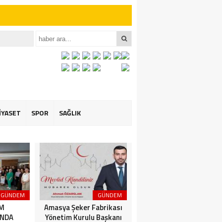
iler İçin Anlamlı
et ÖZARSLAN’ın
İYASET
SPOR
SAĞLIK
GÜNDEM
GÜNDEM
3. SAYFA
İM
Amasya Şeker Fabrikası
Amasya’da Dev
NDA
Yönetim Kurulu Başkanı
Motosiklet Festivali