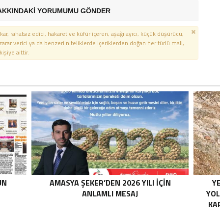
AKKINDAKİ YORUMUMU GÖNDER
kar, rahatsız edici, hakaret ve küfür içeren, aşağılayıcı, küçük düşürücü,
 zarar verici ya da benzeri niteliklerde içeriklerden doğan her türlü mali,
şiye aittir.
UN
AMASYA ŞEKER’DEN 2026 YILI İÇİN
YE
ANLAMLI MESAJ
YOL
KA