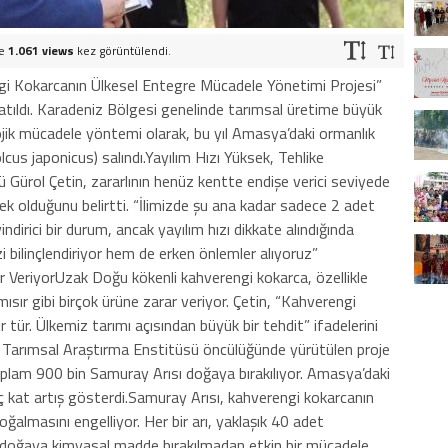
ve
1.061 views
kez görüntülendi.
gi Kokarcanın Ülkesel Entegre Mücadele Yönetimi Projesi”
tıldı. Karadeniz Bölgesi genelinde tarımsal üretime büyük
ojik mücadele yöntemi olarak, bu yıl Amasya’daki ormanlık
lcus japonicus) salındı.Yayılım Hızı Yüksek, Tehlike
ürol Çetin, zararlının henüz kentte endişe verici seviyede
ek olduğunu belirtti. “İlimizde şu ana kadar sadece 2 adet
dirici bir durum, ancak yayılım hızı dikkate alındığında
i bilinçlendiriyor hem de erken önlemler alıyoruz”
rar VeriyorUzak Doğu kökenli kahverengi kokarca, özellikle
mısır gibi birçok ürüne zarar veriyor. Çetin, “Kahverengi
ir tür. Ülkemiz tarımı açısından büyük bir tehdit” ifadelerini
 Tarımsal Araştırma Enstitüsü öncülüğünde yürütülen proje
plam 900 bin Samuray Arısı doğaya bırakılıyor. Amasya’daki
e üç kat artış gösterdi.Samuray Arısı, kahverengi kokarcanın
oğalmasını engelliyor. Her bir arı, yaklaşık 40 adet
e doğaya kimyasal madde bırakılmadan etkin bir mücadele