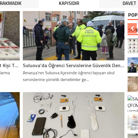
IRAKMADIK
KAPISIDIR
DAVET
POP
SON
Suluova’da Uyuşturucu Operasyonu: 1 Kişi Tutuklandı
Suluova’da Öğrenci Servislerine Güvenlik Denetimi Yapıldı
ndarma
Amasya’nın Suluova ilçesinde öğrenci taşıyan okul
servislerine yönelik denetimler ge...