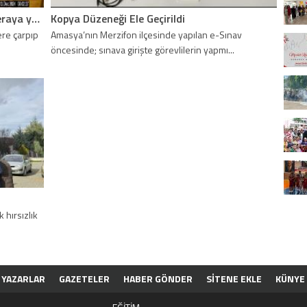
Tünel çıkışı takla atan otomobil kameraya yansıdı
Kopya Düzeneği Ele Geçirildi
ere çarpıp
Amasya’nın Merzifon ilçesinde yapılan e-Sınav
öncesinde; sınava girişte görevlilerin yapmı...
 hırsızlık
YAZARLAR
GAZETELER
HABER GÖNDER
SİTENE EKLE
KÜNYE