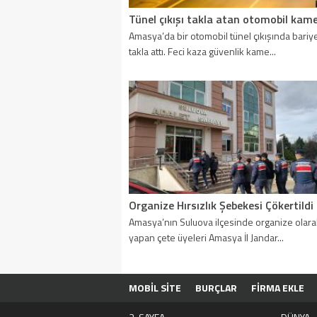
Amasya’da bir otomobil tünel çıkışında bariy
takla attı. Feci kaza güvenlik kame...
Organize Hırsızlık Şebekesi Çökertildi
Amasya’nın Suluova ilçesinde organize olarak
yapan çete üyeleri Amasya İl Jandar...
MOBİL SİTE
BURÇLAR
FİRMA EKLE