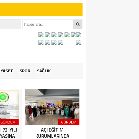
iler İçin Anlamlı
et ÖZARSLAN’ın
İYASET
SPOR
SAĞLIK
GÜNDEM
GÜNDEM
GÜNDEM
72. YILI
AÇI EĞİTİM
Amasya Şeker Fabrikası
YASINA
KURUMLARINDA
Yönetim Kurulu Başkanı