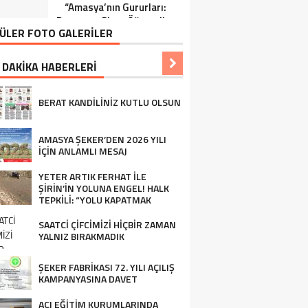
“Amasya’nın Gururları:
Ziraat Mühendisi Ahmet
Dereceye Giren Öğrenciler
ÖZARSLAN’ın Mevlid
ÜLER FOTO GALERİLER
İçin Anlamlı Tören”
Kandili Mesajı
 DAKİKA HABERLERİ
BERAT KANDİLİNİZ KUTLU OLSUN
AMASYA ŞEKER’DEN 2026 YILI
İÇİN ANLAMLI MESAJ
YETER ARTIK FERHAT İLE
ŞİRİN’İN YOLUNA ENGEL! HALK
TEPKİLİ: “YOLU KAPATMAK
ÇÖZÜM DEĞİL, GÖREVİNİ YAP!”
SAATCİ ÇİFCİMİZİ HİÇBİR ZAMAN
YALNIZ BIRAKMADIK
ŞEKER FABRİKASI 72. YILI AÇILIŞ
KAMPANYASINA DAVET
AÇI EĞİTİM KURUMLARINDA