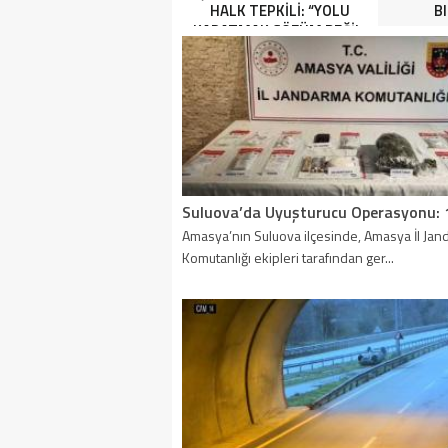
HALK TEPKİLİ: “YOLU
B
KAPATMAK ÇÖZÜM DEĞİL,
GÖREVİNİ YAP!”
Amasya’nın Suluova ilçesinde, Amasya İl Ja
Komutanlığı ekipleri tarafından ger...