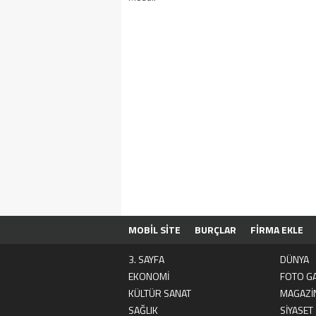
MOBİL SİTE
BURÇLAR
FİRMA EKLE
3. SAYFA
DÜNYA
EKONOMİ
FOTO GA
KÜLTÜR SANAT
MAGAZİ
SAĞLIK
SİYASET