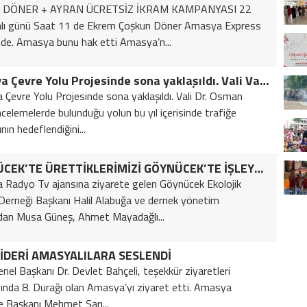
G DÖNER + AYRAN ÜCRETSİZ İKRAM KAMPANYASI 22
alı günü Saat 11 de Ekrem Çoşkun Döner Amasya Express
de. Amasya bunu hak etti Amasya’n...
Amasya Çevre Yolu Projesinde sona yaklaşıldı. Vali Varol, incelemelerde bulunduğu yolun bu yıl içerisinde trafiğe açılmasının hedeflendiğini belirtti.
Çevre Yolu Projesinde sona yaklaşıldı. Vali Dr. Osman
incelemelerde bulunduğu yolun bu yıl içerisinde trafiğe
nın hedeflendiğini...
GÖYNÜCEK’TE ÜRETTİKLERİMİZİ GÖYNÜCEK’TE İŞLEYELİM PROJESİ ONAYLANDI
Radyo Tv ajansına ziyarete gelen Göynücek Ekolojik
erneği Başkanı Halil Alabuğa ve dernek yönetim
dan Musa Güneş, Ahmet Mayadağlı...
İDERİ AMASYALILARA SESLENDİ
el Başkanı Dr. Devlet Bahçeli, teşekkür ziyaretleri
nda 8. Durağı olan Amasya’yı ziyaret etti. Amasya
e Başkanı Mehmet Sarı...