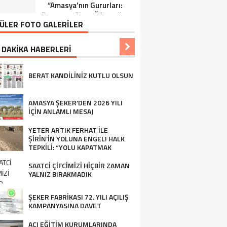
“Amasya’nın Gururları:
Ziraat Mühendisi Ahmet
Dereceye Giren Öğrenciler
ÖZARSLAN’ın Mevlid
ÜLER FOTO GALERİLER
İçin Anlamlı Tören”
Kandili Mesajı
 DAKİKA HABERLERİ
BERAT KANDİLİNİZ KUTLU OLSUN
AMASYA ŞEKER’DEN 2026 YILI
İÇİN ANLAMLI MESAJ
YETER ARTIK FERHAT İLE
ŞİRİN’İN YOLUNA ENGEL! HALK
TEPKİLİ: “YOLU KAPATMAK
ÇÖZÜM DEĞİL, GÖREVİNİ YAP!”
SAATCİ ÇİFCİMİZİ HİÇBİR ZAMAN
YALNIZ BIRAKMADIK
ŞEKER FABRİKASI 72. YILI AÇILIŞ
KAMPANYASINA DAVET
AÇI EĞİTİM KURUMLARINDA