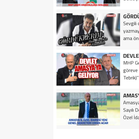
GÖRD
Sevgili
yazmaya
ama önem
DEVLE
MHP Gen
göreve 
Tebrik)” 
Amasya 
Sayılı 
Özel İd