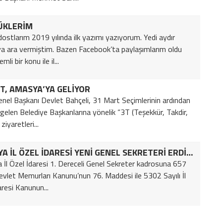
ÜKLERİM
 dostlarım 2019 yılında ilk yazımı yazıyorum. Yedi aydır
 ara vermiştim. Bazen Facebook’ta paylaşımlarım oldu
li bir konu ile il...
T, AMASYA’YA GELİYOR
el Başkanı Devlet Bahçeli, 31 Mart Seçimlerinin ardından
gelen Belediye Başkanlarına yönelik “3T (Teşekkür, Takdir,
ziyaretleri...
AMASYA İL ÖZEL İDARESİ YENİ GENEL SEKRETERİ ERDİN ACAR
İl Özel İdaresi 1. Dereceli Genel Sekreter kadrosuna 657
Devlet Memurları Kanunu’nun 76. Maddesi ile 5302 Sayılı İl
aresi Kanunun...