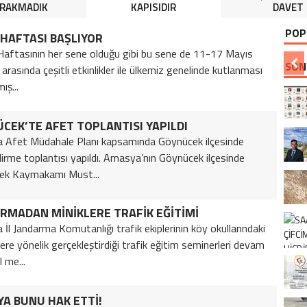
IRAKMADIK
KAPISIDIR
DAVET
POP
 HAFTASI BAŞLIYOR
aftasının her sene olduğu gibi bu sene de 11-17 Mayıs
SON
i arasında çeşitli etkinlikler ile ülkemiz genelinde kutlanması
ış...
CEK’TE AFET TOPLANTISI YAPILDI
Afet Müdahale Planı kapsamında Göynücek ilçesinde
ndirme toplantısı yapıldı. Amasya’nın Göynücek ilçesinde
ek Kaymakamı Must...
RMADAN MİNİKLERE TRAFİK EĞİTİMİ
İl Jandarma Komutanlığı trafik ekiplerinin köy okullarındaki
lere yönelik gerçekleştirdiği trafik eğitim seminerleri devam
l me...
A BUNU HAK ETTİ!