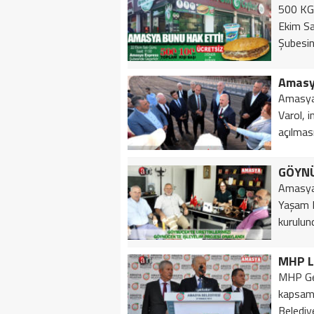
500 K
Ekim S
Şubesin
Amasya 
Varol, 
açılması
Amasya 
Yaşam D
kurulun
MHP L
MHP Gen
kapsamı
Belediy