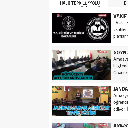
HALK TEPKİLİ: “YOLU
B
KAPATMAK ÇÖZÜM DEĞİL,
GÖREVİNİ YAP!”
VAKIF
Vakıf H
tarihler
planlanm
GÖYNÜ
Amasya 
bilgile
Göynüc
JANDA
Amasya 
öğrenci
ediyor. İ
AMASY