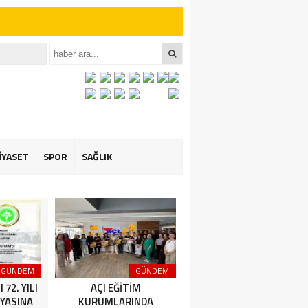
iler İçin Anlamlı
et ÖZARSLAN’ın
İYASET
SPOR
SAĞLIK
GÜNDEM
GÜNDEM
GÜNDEM
72. YILI
AÇI EĞİTİM
Amasya Şeker Fabrikası
YASINA
KURUMLARINDA
Yönetim Kurulu Başkanı