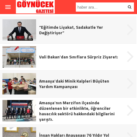
“Eğitimde Liyakat, Sadakatle Yer
Değiştiriyor”
Vali Bakan’dan Sınıflara Sürpriz Ziyaret:
Amasya’daki Minik Kalpleri Büyüten
Yardım Kampanyası
Amasya’nın Merzifon ilçesinde
düzenlenen bir etkinlikte, öğrenciler
havacılık sektörü hakkındaki bilgilerini
yarıştı.
İnsan Hakları Anayasası 76 Yıldır Yol