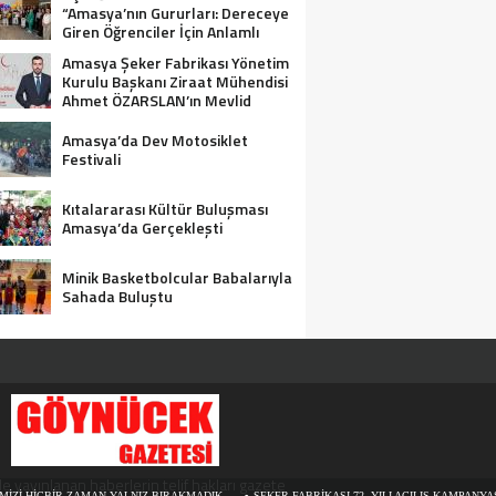
“Amasya’nın Gururları: Dereceye
Giren Öğrenciler İçin Anlamlı
Tören”
Amasya Şeker Fabrikası Yönetim
Kurulu Başkanı Ziraat Mühendisi
Ahmet ÖZARSLAN’ın Mevlid
Kandili Mesajı
Amasya’da Dev Motosiklet
Festivali
Kıtalararası Kültür Buluşması
Amasya’da Gerçekleşti
Minik Basketbolcular Babalarıyla
Sahada Buluştu
e yayınlanan haberlerin telif hakları gazete
İ HİÇBİR ZAMAN YALNIZ BIRAKMADIK
ŞEKER FABRİKASI 72. YILI AÇILIŞ KAMPANYASIN