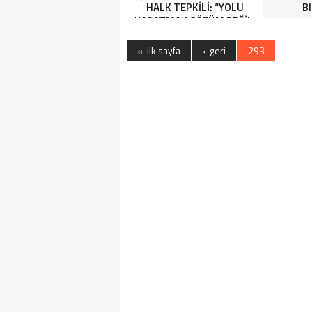
HALK TEPKİLİ: “YOLU
B
KAPATMAK ÇÖZÜM DEĞİL,
GÖREVİNİ YAP!”
« ilk sayfa
‹ geri
293