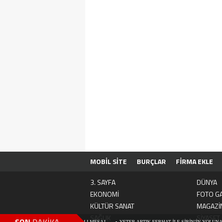
MOBİL SİTE
BURÇLAR
FİRMA EKLE
3. SAYFA
DÜNYA
EKONOMİ
FOTO GA
KÜLTÜR SANAT
MAGAZİ
SAĞLIK
SİYASET
ER’DEN 2026 YILI İÇİN ANLAMLI MESAJ
YETER ARTIK FERHAT İLE ŞİRİN’İN YOLUNA EN