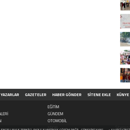
YAZARLAR
GAZETELER
HABER GÖNDER
SİTENE EKLE
KÜNYE
EĞİTİM
LERİ
GÜNDEM
N
OTOMOBİL
Sitemizd
SPOR
GEL! HALK TEPKİLİ: “YOLU KAPATMAK ÇÖZÜM DEĞİL, GÖREVİNİ YAP!”
SAATCİ ÇİFCİMİZ