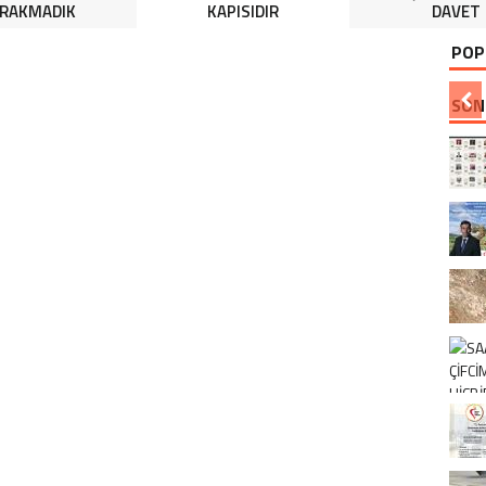
IRAKMADIK
KAPISIDIR
DAVET
POP
SON