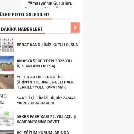
“Amasya’nın Gururları:
Ziraat Mühendisi Ahmet
Dereceye Giren Öğrenciler
ÖZARSLAN’ın Mevlid
ÜLER FOTO GALERİLER
İçin Anlamlı Tören”
Kandili Mesajı
 DAKİKA HABERLERİ
BERAT KANDİLİNİZ KUTLU OLSUN
AMASYA ŞEKER’DEN 2026 YILI
İÇİN ANLAMLI MESAJ
YETER ARTIK FERHAT İLE
ŞİRİN’İN YOLUNA ENGEL! HALK
TEPKİLİ: “YOLU KAPATMAK
ÇÖZÜM DEĞİL, GÖREVİNİ YAP!”
SAATCİ ÇİFCİMİZİ HİÇBİR ZAMAN
YALNIZ BIRAKMADIK
ŞEKER FABRİKASI 72. YILI AÇILIŞ
KAMPANYASINA DAVET
AÇI EĞİTİM KURUMLARINDA