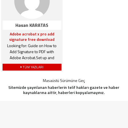
Zawodników Z Pge Ekstraligi!
Odbiorą Grand Prix Toruniowi?
Polityk Pis Chce Powrotu Wielkiej
Imprezy Żużel Obstawianie –
Hasan KARATAS
Cykl Speedway Grand Prix (sgp)
Obstawianie Na […]
Adobe acrobat x pro add
signature free download
Looking for: Guide on How to
Add Signature to PDF with
Adobe Acrobat.Set up and
manage your signature Click
TÜM YAZILARI
here to Download
[…]
Masaüstü Sürümüne Geç
Sitemizde yayınlanan haberlerin telif hakları gazete ve haber
kaynaklarına aittir, haberleri kopyalamayınız.