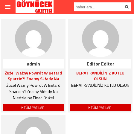
admin
Editor Editor
Żużel Ważny Powrót W Betard
BERAT KANDİLİNİZ KUTLU
Sparcie?! Znamy Składy Na
OLSUN
Niedzielny Finał
Żużel Ważny Powrót W Betard
BERAT KANDİLİNİZ KUTLU OLSUN
Sparcie?! Znamy Składy Na
Niedzielny Finał! “żużel
Wiadomości Sportowe, Wyniki I
TÜM YAZILARI
TÜM YAZILARI
Relacje Na Żywo, Tabele,
Terminarze Content Wyniki Em
Żywo Właściciel Orła Zdradził
Plany Chce Ściągnąć