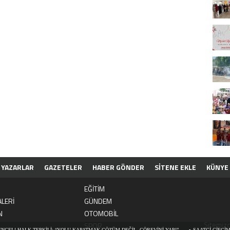
YAZARLAR
GAZETELER
HABER GÖNDER
SİTENE EKLE
KÜNYE
EĞİTİM
LERİ
GÜNDEM
N
OTOMOBİL
Sitemizd
SPOR
L! HALK TEPKİLİ: “YOLU KAPATMAK ÇÖZÜM DEĞİL, GÖREVİNİ YAP!”
SAATCİ ÇİFCİMİZİ 