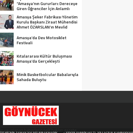
“Amasya’nın Gururları: Dereceye
Giren Öğrenciler İçin Anlamlı
Tören”
Amasya Şeker Fabrikası Yönetim
Kurulu Başkanı Ziraat Mühendisi
Ahmet ÖZARSLAN’ın Mevlid
Kandili Mesajı
Amasya’da Dev Motosiklet
Festivali
Kıtalararası Kültür Buluşması
Amasya’da Gerçekleşti
Minik Basketbolcular Babalarıyla
Sahada Buluştu
e yayınlanan haberlerin telif hakları gazete
HİÇBİR ZAMAN YALNIZ BIRAKMADIK
ŞEKER FABRİKASI 72. YILI AÇILIŞ KAMPANYASINA D