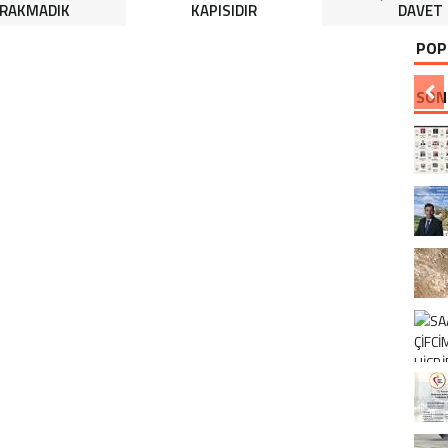
IRAKMADIK
KAPISIDIR
DAVET
POP
SON