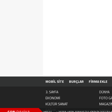
MOBİL SİTE
BURÇLAR
FİRMA EKLE
3. SAYFA
DÜNYA
EKONOMİ
FOTO GA
KÜLTÜR SANAT
MAGAZİ
SAĞLIK
SİYASET
’DEN 2026 YILI İÇİN ANLAMLI MESAJ
YETER ARTIK FERHAT İLE ŞİRİN’İN YOLUNA ENGE