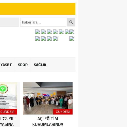
iler İçin Anlamlı
et ÖZARSLAN’ın
İYASET
SPOR
SAĞLIK
GÜNDEM
GÜNDEM
GÜNDEM
72. YILI
AÇI EĞİTİM
Amasya Şeker Fabrikası
YASINA
KURUMLARINDA
Yönetim Kurulu Başkanı