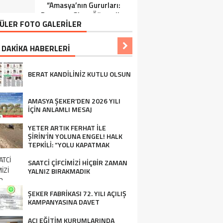
“Amasya’nın Gururları:
Ziraat Mühendisi Ahmet
Dereceye Giren Öğrenciler
ÖZARSLAN’ın Mevlid
ÜLER FOTO GALERİLER
İçin Anlamlı Tören”
Kandili Mesajı
 DAKİKA HABERLERİ
BERAT KANDİLİNİZ KUTLU OLSUN
AMASYA ŞEKER’DEN 2026 YILI
İÇİN ANLAMLI MESAJ
YETER ARTIK FERHAT İLE
ŞİRİN’İN YOLUNA ENGEL! HALK
TEPKİLİ: “YOLU KAPATMAK
ÇÖZÜM DEĞİL, GÖREVİNİ YAP!”
SAATCİ ÇİFCİMİZİ HİÇBİR ZAMAN
YALNIZ BIRAKMADIK
ŞEKER FABRİKASI 72. YILI AÇILIŞ
KAMPANYASINA DAVET
AÇI EĞİTİM KURUMLARINDA