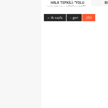
HALK TEPKİLİ: “YOLU
B
KAPATMAK ÇÖZÜM DEĞİL,
GÖREVİNİ YAP!”
« ilk sayfa
‹ geri
293