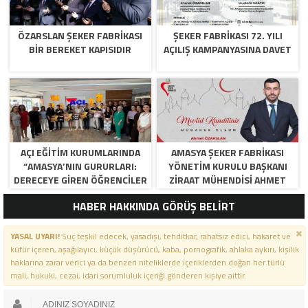
ÖZARSLAN ŞEKER FABRİKASI
ŞEKER FABRİKASI 72. YILI
BİR BEREKET KAPISIDIR
AÇILIŞ KAMPANYASINA DAVET
AÇI EĞİTİM KURUMLARINDA
AMASYA ŞEKER FABRIKASI
“AMASYA’NIN GURURLARI:
YÖNETIM KURULU BAŞKANI
DERECEYE GIREN ÖĞRENCILER
ZIRAAT MÜHENDISI AHMET
İÇIN ANLAMLI TÖREN”
ÖZARSLAN’IN MEVLID KANDILI
HABER HAKKINDA GÖRÜŞ BELİRT
MESAJI
YASAL UYARI!
Suç teşkil edecek, yasadışı, tehditkar, rahatsız edici, hakaret ve
küfür içeren, aşağılayıcı, küçük düşürücü, kaba, pornografik, ahlaka aykırı, kişilik
haklarına zarar verici ya da benzeri niteliklerde içeriklerden doğan her türlü
mali, hukuki, cezai, idari sorumluluk içeriği gönderen kişiye aittir.