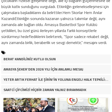
çocukların fiziksel gelişimine değil, aile içi bağların güçlenmesine de
büyük katkı sunduğunu vurguladı. Etkinliğin gelenekselleşmesi için
çalışmalara başladıklarını da belirttiler.Hem Skorlar Hem Anılar
KazandıEtkinliğin sonunda kazanan yalnızca takımlar değil, aynı
zamanda aile bağları oldu. Amasya Basketbol Spor Kulübü
yetkilileri, bu özel günü ilerleyen yıllarda farklı konseptlerle
sürdürmeyi hedeflediklerini belirterek, “Spor sadece rekabet değil,
aynı zamanda birlik, beraberlik ve sevgi demektir,” mesajını verdi.
BERAT KANDİLİNİZ KUTLU OLSUN
AMASYA ŞEKER’DEN 2026 YILI İÇİN ANLAMLI MESAJ
YETER ARTIK FERHAT İLE ŞİRİN’İN YOLUNA ENGEL! HALK TEPKİLİ: “YOLU KAPATMAK ÇÖZÜM DEĞİL, GÖREVİNİ YAP!”
SAATCİ ÇİFCİMİZİ HİÇBİR ZAMAN YALNIZ BIRAKMADIK