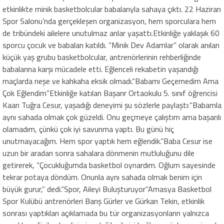
etkinlikte minik basketbolcular babalarıyla sahaya çıktı. 22 Haziran
Spor Salonu’nda gerçekleşen organizasyon, hem sporculara hem
de tribündeki ailelere unutulmaz anlar yaşattı.Etkinliğe yaklaşık 60
sporcu çocuk ve babaları katıldı. “Minik Dev Adamlar” olarak anılan
küçük yaş grubu basketbolcular, antrenörlerinin rehberliğinde
babalarına karşı mücadele etti. Eğlenceli rekabetin yaşandığı
maçlarda neşe ve kahkaha eksik olmadı.“Babamı Geçemedim Ama
Çok Eğlendim”Etkinliğe katılan Başarır Ortaokulu 5. sınıf öğrencisi
Kaan Tuğra Cesur, yaşadığı deneyimi şu sözlerle paylaştı:“Babamla
aynı sahada olmak çok güzeldi. Onu geçmeye çalıştım ama başarılı
olamadım, çünkü çok iyi savunma yaptı. Bu günü hiç
unutmayacağım. Hem spor yaptık hem eğlendik.”Baba Cesur ise
uzun bir aradan sonra sahalara dönmenin mutluluğunu dile
getirerek, “Çocukluğumda basketbol oynardım. Oğlum sayesinde
tekrar potaya döndüm. Onunla aynı sahada olmak benim için
büyük gurur,” dedi.“Spor, Aileyi Buluşturuyor”Amasya Basketbol
Spor Kulübü antrenörleri Barış Gürler ve Gürkan Tekin, etkinlik
sonrası yaptıkları açıklamada bu tür organizasyonların yalnızca