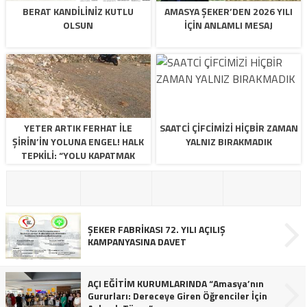
BERAT KANDİLİNİZ KUTLU
AMASYA ŞEKER’DEN 2026 YILI
OLSUN
İÇİN ANLAMLI MESAJ
YETER ARTIK FERHAT İLE
SAATCİ ÇİFCİMİZİ HİÇBİR ZAMAN
ŞİRİN’İN YOLUNA ENGEL! HALK
YALNIZ BIRAKMADIK
TEPKİLİ: “YOLU KAPATMAK
ÇÖZÜM DEĞİL, GÖREVİNİ YAP!”
ŞEKER FABRİKASI 72. YILI AÇILIŞ
KAMPANYASINA DAVET
AÇI EĞİTİM KURUMLARINDA “Amasya’nın
Gururları: Dereceye Giren Öğrenciler İçin