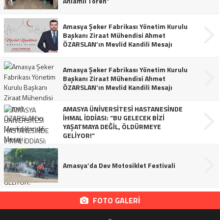
Anlamlı Tören”
Amasya Şeker Fabrikası Yönetim Kurulu
Başkanı Ziraat Mühendisi Ahmet
ÖZARSLAN’ın Mevlid Kandili Mesajı
Amasya Şeker Fabrikası Yönetim Kurulu
Başkanı Ziraat Mühendisi Ahmet
ÖZARSLAN’ın Mevlid Kandili Mesajı
AMASYA ÜNİVERSİTESİ HASTANESİNDE
İHMAL İDDİASI: “BU GELECEK BİZİ
YAŞATMAYA DEĞİL, ÖLDÜRMEYE
GELİYOR!”
Amasya’da Dev Motosiklet Festivali
FOTO GALERİ