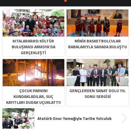
KITALARARASI KÜLTÜR
MINIK BASKETBOLCULAR
BULUŞMASI AMASYA’DA
BABALARIYLA SAHADA BULUŞTU
GERÇEKLEŞTI
ÇOCUK PARKINI
GENÇLERDEN SANAT DOLU YIL
KUNDAKLADILAR, SUÇ
SONU SERGISI
KAYITLARI DUDAK UÇUKLATTI!
Atatürk Onur Yemeğiyle Tarihe Yolculuk