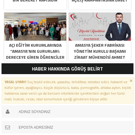
AÇI EĞİTİM KURUMLARINDA
AMASYA ŞEKER FABRIKASI
“AMASYA’NIN GURURLARI:
YÖNETIM KURULU BAŞKANI
DERECEYE GIREN ÖĞRENCILER
ZIRAAT MÜHENDISI AHMET
İÇIN ANLAMLI TÖREN”
ÖZARSLAN’IN MEVLID KANDILI
HABER HAKKINDA GÖRÜŞ BELİRT
MESAJI
YASAL UYARI!
Suç teşkil edecek, yasadışı, tehditkar, rahatsız edici, hakaret ve
küfür içeren, aşağılayıcı, küçük düşürücü, kaba, pornografik, ahlaka aykırı, kişilik
haklarına zarar verici ya da benzeri niteliklerde içeriklerden doğan her türlü
mali, hukuki, cezai, idari sorumluluk içeriği gönderen kişiye aittir.