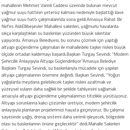
mahallenin Mehmet Varinli Caddesi üzerinde bulunan mevcut
yağmur suyu hattının yetersiz kalması nedeniyle başlattığı ilave
yağmur suyu hattı çalışmalarında sona geldi.Amasya Rahat Bir
Nefes AldıEllibeşevler Mahallesi sakinleri, yağmurlu havalarda
sıkça karşılaştıkları su baskınları yüzünden büyük sıkıntılar
yaşıyordu. Amasya Belediyesi, bu sorunu çözmek için yaptığı
altyapı güçlendirme çalışmaları ile mahalledeki taşkın riskini büyük
ölçüde ortadan kaldırmayı başardı.Başkan Turgay Sevindi: “Modern
Şehircilik Anlayışıyla Altyapı Güçlendiriliyor”Amasya Belediye
Başkanı Turgay Sevindi, su baskınlarıyla mücadele için yapılan
altyapı çalışmalarının önemine değindi. Başkan Sevindi, “Yoğun
yağışlarda meydana gelebilecek taşkın riskini azaltmak ve
yüzeysel suların daha sağlıklı bir şekilde tahliyesini sağlamak
amacıyla altyapı güçlendirme çalışmalarımızı titizlikle yürütüyoruz.
Altyapı sorunlarına kalıcı çözümler üretiyor, modern şehircilik
anlayışıyla planlanan projelerimizi hayata geçiriyoruz. Bu çalışma
sayesinde yağış, drenaj sistemi daha verimli işleyecek, bölgedeki
olası su baskınlarının önüne geçilecektir” dedi.Mahalle Sakinleri