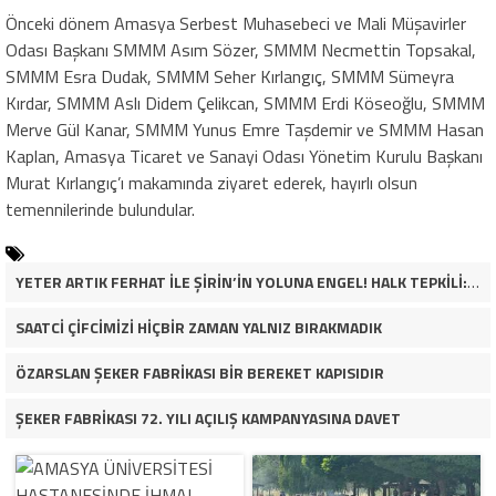
Önceki dönem Amasya Serbest Muhasebeci ve Mali Müşavirler
Odası Başkanı SMMM Asım Sözer, SMMM Necmettin Topsakal,
SMMM Esra Dudak, SMMM Seher Kırlangıç, SMMM Sümeyra
Kırdar, SMMM Aslı Didem Çelikcan, SMMM Erdi Köseoğlu, SMMM
Merve Gül Kanar, SMMM Yunus Emre Taşdemir ve SMMM Hasan
Kaplan, Amasya Ticaret ve Sanayi Odası Yönetim Kurulu Başkanı
Murat Kırlangıç’ı makamında ziyaret ederek, hayırlı olsun
temennilerinde bulundular.
YETER ARTIK FERHAT İLE ŞİRİN’İN YOLUNA ENGEL! HALK TEPKİLİ: “YOLU KAPATMAK ÇÖZÜM DEĞİL, GÖREVİNİ YAP!”
SAATCİ ÇİFCİMİZİ HİÇBİR ZAMAN YALNIZ BIRAKMADIK
ÖZARSLAN ŞEKER FABRİKASI BİR BEREKET KAPISIDIR
ŞEKER FABRİKASI 72. YILI AÇILIŞ KAMPANYASINA DAVET