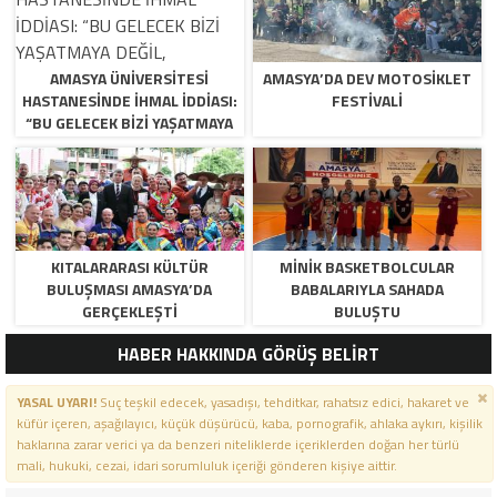
AMASYA ÜNİVERSİTESİ
AMASYA’DA DEV MOTOSIKLET
HASTANESİNDE İHMAL İDDİASI:
FESTIVALI
“BU GELECEK BİZİ YAŞATMAYA
DEĞİL, ÖLDÜRMEYE GELİYOR!”
KITALARARASI KÜLTÜR
MINIK BASKETBOLCULAR
BULUŞMASI AMASYA’DA
BABALARIYLA SAHADA
GERÇEKLEŞTI
BULUŞTU
HABER HAKKINDA GÖRÜŞ BELİRT
YASAL UYARI!
Suç teşkil edecek, yasadışı, tehditkar, rahatsız edici, hakaret ve
küfür içeren, aşağılayıcı, küçük düşürücü, kaba, pornografik, ahlaka aykırı, kişilik
haklarına zarar verici ya da benzeri niteliklerde içeriklerden doğan her türlü
mali, hukuki, cezai, idari sorumluluk içeriği gönderen kişiye aittir.