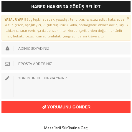
İÇIN ANLAMLI TÖREN”
ÖZARSLAN’IN MEVLID KANDILI
HABER HAKKINDA GÖRÜŞ BELİRT
MESAJI
YASAL UYARI!
Suç teşkil edecek, yasadışı, tehditkar, rahatsız edici, hakaret ve
küfür içeren, aşağılayıcı, küçük düşürücü, kaba, pornografik, ahlaka aykırı, kişilik
haklarına zarar verici ya da benzeri niteliklerde içeriklerden doğan her türlü
mali, hukuki, cezai, idari sorumluluk içeriği gönderen kişiye aittir.
YORUMUNU GÖNDER
Masaüstü Sürümüne Geç