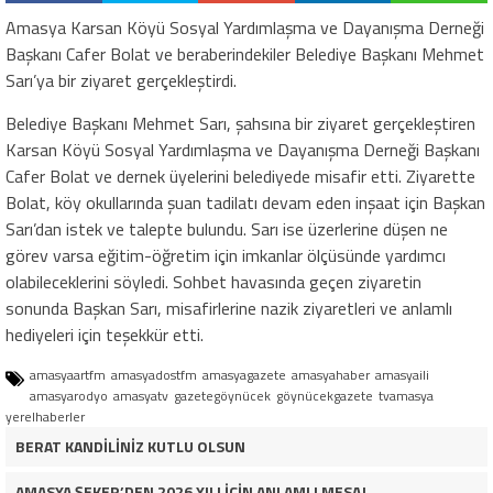
Amasya Karsan Köyü Sosyal Yardımlaşma ve Dayanışma Derneği
Başkanı Cafer Bolat ve beraberindekiler Belediye Başkanı Mehmet
Sarı’ya bir ziyaret gerçekleştirdi.
Belediye Başkanı Mehmet Sarı, şahsına bir ziyaret gerçekleştiren
Karsan Köyü Sosyal Yardımlaşma ve Dayanışma Derneği Başkanı
Cafer Bolat ve dernek üyelerini belediyede misafir etti. Ziyarette
Bolat, köy okullarında şuan tadilatı devam eden inşaat için Başkan
Sarı’dan istek ve talepte bulundu. Sarı ise üzerlerine düşen ne
görev varsa eğitim-öğretim için imkanlar ölçüsünde yardımcı
olabileceklerini söyledi. Sohbet havasında geçen ziyaretin
sonunda Başkan Sarı, misafirlerine nazik ziyaretleri ve anlamlı
hediyeleri için teşekkür etti.
amasyaartfm
amasyadostfm
amasyagazete
amasyahaber
amasyaili
amasyarodyo
amasyatv
gazetegöynücek
göynücekgazete
tvamasya
yerelhaberler
BERAT KANDİLİNİZ KUTLU OLSUN
AMASYA ŞEKER’DEN 2026 YILI İÇİN ANLAMLI MESAJ