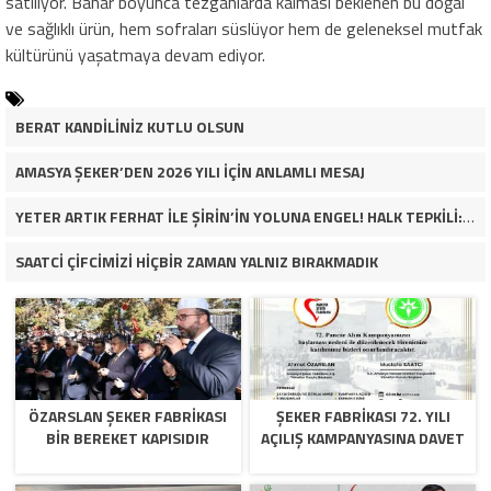
satılıyor. Bahar boyunca tezgâhlarda kalması beklenen bu doğal
ve sağlıklı ürün, hem sofraları süslüyor hem de geleneksel mutfak
kültürünü yaşatmaya devam ediyor.
BERAT KANDİLİNİZ KUTLU OLSUN
AMASYA ŞEKER’DEN 2026 YILI İÇİN ANLAMLI MESAJ
YETER ARTIK FERHAT İLE ŞİRİN’İN YOLUNA ENGEL! HALK TEPKİLİ: “YOLU KAPATMAK ÇÖZÜM DEĞİL, GÖREVİNİ YAP!”
SAATCİ ÇİFCİMİZİ HİÇBİR ZAMAN YALNIZ BIRAKMADIK
ÖZARSLAN ŞEKER FABRİKASI
ŞEKER FABRİKASI 72. YILI
BİR BEREKET KAPISIDIR
AÇILIŞ KAMPANYASINA DAVET