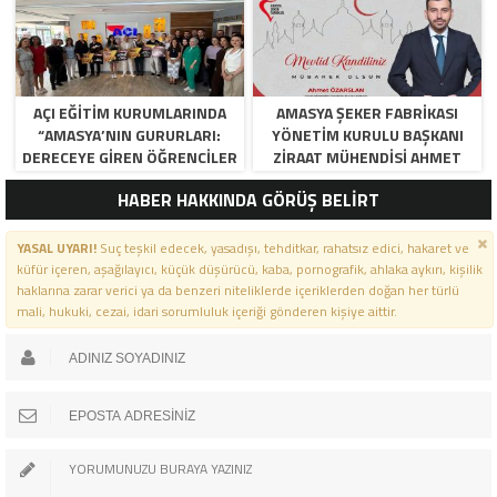
AÇI EĞİTİM KURUMLARINDA
AMASYA ŞEKER FABRIKASI
“AMASYA’NIN GURURLARI:
YÖNETIM KURULU BAŞKANI
DERECEYE GIREN ÖĞRENCILER
ZIRAAT MÜHENDISI AHMET
İÇIN ANLAMLI TÖREN”
ÖZARSLAN’IN MEVLID KANDILI
HABER HAKKINDA GÖRÜŞ BELİRT
MESAJI
YASAL UYARI!
Suç teşkil edecek, yasadışı, tehditkar, rahatsız edici, hakaret ve
küfür içeren, aşağılayıcı, küçük düşürücü, kaba, pornografik, ahlaka aykırı, kişilik
haklarına zarar verici ya da benzeri niteliklerde içeriklerden doğan her türlü
mali, hukuki, cezai, idari sorumluluk içeriği gönderen kişiye aittir.