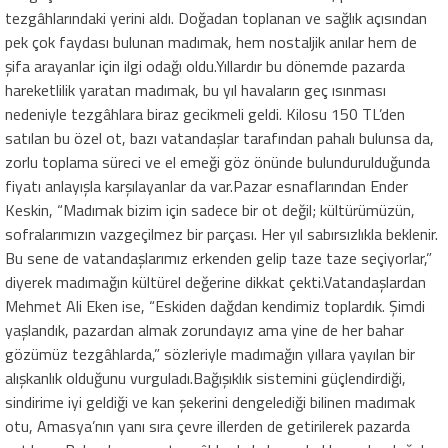
tezgâhlarındaki yerini aldı. Doğadan toplanan ve sağlık açısından
pek çok faydası bulunan madımak, hem nostaljik anılar hem de
şifa arayanlar için ilgi odağı oldu.Yıllardır bu dönemde pazarda
hareketlilik yaratan madımak, bu yıl havaların geç ısınması
nedeniyle tezgâhlara biraz gecikmeli geldi. Kilosu 150 TL’den
satılan bu özel ot, bazı vatandaşlar tarafından pahalı bulunsa da,
zorlu toplama süreci ve el emeği göz önünde bulundurulduğunda
fiyatı anlayışla karşılayanlar da var.Pazar esnaflarından Ender
Keskin, “Madımak bizim için sadece bir ot değil; kültürümüzün,
sofralarımızın vazgeçilmez bir parçası. Her yıl sabırsızlıkla beklenir.
Bu sene de vatandaşlarımız erkenden gelip taze taze seçiyorlar,”
diyerek madımağın kültürel değerine dikkat çekti.Vatandaşlardan
Mehmet Ali Eken ise, “Eskiden dağdan kendimiz toplardık. Şimdi
yaşlandık, pazardan almak zorundayız ama yine de her bahar
gözümüz tezgâhlarda,” sözleriyle madımağın yıllara yayılan bir
alışkanlık olduğunu vurguladı.Bağışıklık sistemini güçlendirdiği,
sindirime iyi geldiği ve kan şekerini dengelediği bilinen madımak
otu, Amasya’nın yanı sıra çevre illerden de getirilerek pazarda