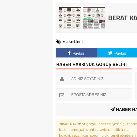
BERAT KA
Etiketler :
Paylaş
Paylaş
HABER HAKKINDA GÖRÜŞ BELİRT
HABER H
YASAL UYARI!
Suç teşkil edecek, yasadışı, tehdit
kaba, pornografik, ahlaka aykırı, kişilik haklarına
hukuki, cezai, idari sorumluluk içeriği gönderen ki