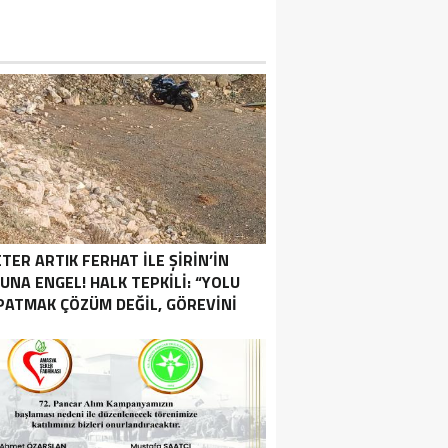
TER ARTIK FERHAT İLE ŞİRİN’İN
UNA ENGEL! HALK TEPKİLİ: “YOLU
PATMAK ÇÖZÜM DEĞİL, GÖREVİNİ
YAP!”