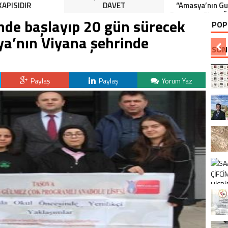
KAPISIDIR
DAVET
“Amasya’nın Gur
Dereceye Giren Ö
nde başlayıp 20 gün sürecek
POP
İçin Anlamlı 
ya’nın Viyana şehrinde
SON
Paylaş
Paylaş
Yorum Yaz