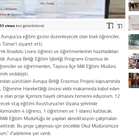
53 views
kez görüntülendi.
le Avrupa’ya eğitim gezisi düzenleyecek olan liseli öğrenciler,
Tümer’i ziyaret etti.
 Anadolu Lisesi öğrenci ve öğretmenlerinin hazırladıkları
ldi. Avrupa Birliği Eğitim İşbirliği Programı Erasmus ile
renciler ve öğretmenleri, Taşova İlçe Millî Eğitim Müdürü
rek vedalaştı.
ndan yürütülen Avrupa Birliği Erasmus Projesi kapsamında
i, Öğrenme Hareketliliği öncesi ekibi makamında kabul eden
e olan proje ilçemize hayırlı olmasını temenni ediyorum. 12
ecek staj eğitimi Avusturya’nın Viyana şehrinde
ölümünden 4 öğrenci, 1 öğretmen ve 1 idareci katılacak.
Milli Eğitim Müdürlüğü ile yapılan akreditasyon çalışmaları
ektedir. Bu proje çalışması için öncelikle Okul Müdürümüze
.” ifadelerine yer verdi.