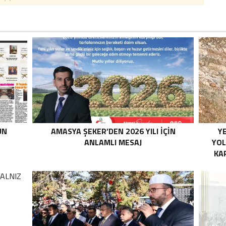
UN
AMASYA ŞEKER’DEN 2026 YILI İÇİN
YE
ANLAMLI MESAJ
YOL
KA