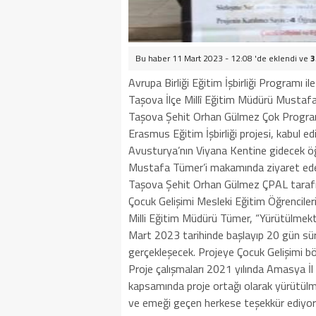
Bu haber 11 Mart 2023 - 12:08 'de eklendi ve
3
Avrupa Birliği Eğitim İşbirliği Programı i
Taşova İlçe Millî Eğitim Müdürü Mustafa 
Taşova Şehit Orhan Gülmez Çok Programlı
Erasmus Eğitim İşbirliği projesi, kabul edi
Avusturya’nın Viyana Kentine gidecek öğ
Mustafa Tümer’i makamında ziyaret ede
Taşova Şehit Orhan Gülmez ÇPAL tarafı
Çocuk Gelişimi Mesleki Eğitim Öğrenciler
Milli Eğitim Müdürü Tümer, “Yürütülmekt
Mart 2023 tarihinde başlayıp 20 gün sür
gerçekleşecek. Projeye Çocuk Gelişimi b
Proje çalışmaları 2021 yılında Amasya İl 
kapsamında proje ortağı olarak yürütülm
ve emeği geçen herkese teşekkür ediyorum