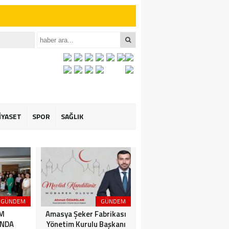
iler İçin Anlamlı
et ÖZARSLAN’ın
İYASET
SPOR
SAĞLIK
GÜNDEM
GÜNDEM
3. SAYFA
İM
Amasya Şeker Fabrikası
Amasya’da Dev
NDA
Yönetim Kurulu Başkanı
Motosiklet Festivali