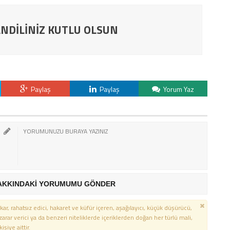
NDİLİNİZ KUTLU OLSUN
Paylaş
Paylaş
Yorum Yaz
AKKINDAKİ YORUMUMU GÖNDER
kar, rahatsız edici, hakaret ve küfür içeren, aşağılayıcı, küçük düşürücü,
 zarar verici ya da benzeri niteliklerde içeriklerden doğan her türlü mali,
şiye aittir.