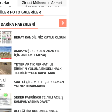
urları:
Ziraat Mühendisi Ahmet
ğrenciler
ÖZARSLAN’ın Mevlid
ÜLER FOTO GALERİLER
Tören”
Kandili Mesajı
 DAKİKA HABERLERİ
BERAT KANDİLİNİZ KUTLU OLSUN
AMASYA ŞEKER’DEN 2026 YILI
İÇİN ANLAMLI MESAJ
YETER ARTIK FERHAT İLE
ŞİRİN’İN YOLUNA ENGEL! HALK
TEPKİLİ: “YOLU KAPATMAK
ÇÖZÜM DEĞİL, GÖREVİNİ YAP!”
SAATCİ ÇİFCİMİZİ HİÇBİR ZAMAN
YALNIZ BIRAKMADIK
ŞEKER FABRİKASI 72. YILI AÇILIŞ
KAMPANYASINA DAVET
AÇI EĞİTİM KURUMLARINDA