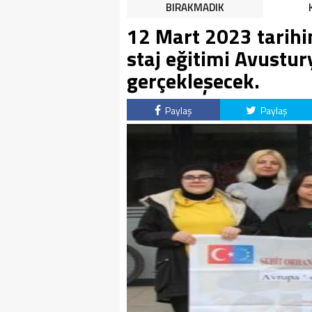
HALK TEPKİLİ: “YOLU
BIRAKMADIK
KAPATMAK ÇÖZÜM DEĞİL,
12 Mart 2023 tarihi
GÖREVİNİ YAP!”
staj eğitimi Avustur
gerçekleşecek.
Paylaş
Paylaş