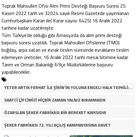
Toprak Mahsulleri Ofisi Alım Primi Desteği Başvuru Süresi 25
Kasım 2022 tarih ve 32024 sayılı Resmi Gazetede yayımlanan
Cumhurbaşkanı Kararı ile( Karar sayısı: 6425) 16 Aralık 2022
tarihine kadar uzatılmıştır.
Tüm Türkiye’de olduğu gibi Amasya’da da alım primi desteği
başvuru süresi uzatıldı. Toprak Mahsulleri Ofislerine (TMO)
buğday, arpa satan ve evrak teslim süresinde evraklarını teslim
edemeyen üreticiler, 16 Aralık 2022 tarihi mesai bitimine kadar
Tarım ve Orman Bakanlığı İl/İlçe Müdürlüklerine başvuru
yapabilecekler.
YETER ARTIK FERHAT İLE ŞİRİN’İN YOLUNA ENGEL! HALK TEPKİLİ: “YOLU KAPATMAK ÇÖZÜM DEĞİL, GÖREVİNİ YAP!”
SAATCİ ÇİFCİMİZİ HİÇBİR ZAMAN YALNIZ BIRAKMADIK
ÖZARSLAN ŞEKER FABRİKASI BİR BEREKET KAPISIDIR
ŞEKER FABRİKASI 72. YILI AÇILIŞ KAMPANYASINA DAVET