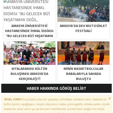
AMASYA ÜNİVERSİTESİ
AMASYA’DA DEV MOTOSIKLET
HASTANESİNDE İHMAL İDDİASI:
FESTIVALI
“BU GELECEK BİZİ YAŞATMAYA
DEĞİL, ÖLDÜRMEYE GELİYOR!”
KITALARARASI KÜLTÜR
MINIK BASKETBOLCULAR
BULUŞMASI AMASYA’DA
BABALARIYLA SAHADA
GERÇEKLEŞTI
BULUŞTU
HABER HAKKINDA GÖRÜŞ BELİRT
YASAL UYARI!
Suç teşkil edecek, yasadışı, tehditkar, rahatsız edici, hakaret ve
küfür içeren, aşağılayıcı, küçük düşürücü, kaba, pornografik, ahlaka aykırı, kişilik
haklarına zarar verici ya da benzeri niteliklerde içeriklerden doğan her türlü