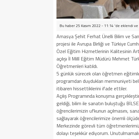
Bu haber 25 Kasım 2022 - 11:14 'de eklendi ve
Amasya Şehit Ferhat Ünelli Bilim ve Sa
projesi ile Avrupa Birliği ve Türkiye Cumh
Özel Eğitim Hizmetlerinin Kalitesinin Ar
açılışı İl Millî Eğitim Müdürü Mehmet Tü
Öğretmenleri katıldı.
5 günlük sürecek olan öğretmen eğitimle
programdan duydukları memnuniyeti belir
itibaren hissettiklerini ifade ettiler.
Açılış Programında konuşma gerçekleşti
geldiği, bilim ile sanatın buluştuğu BİLSE
öğrencilerimizin ufkunun açılmasını, sanata
sağlayarak öğrencilerimize önemli ölçüde 
Merkezinde görevli tüm öğretmenlerimize 
dolayı teşekkür ediyorum. Unutulmamalıdır 