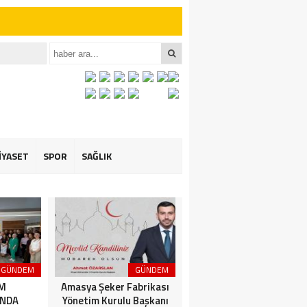
iler İçin Anlamlı
et ÖZARSLAN’ın
İYASET
SPOR
SAĞLIK
GÜNDEM
GÜNDEM
3. SAYFA
İM
Amasya Şeker Fabrikası
Amasya’da Dev
NDA
Yönetim Kurulu Başkanı
Motosiklet Festivali