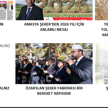
UN
AMASYA ŞEKER’DEN 2026 YILI İÇİN
YE
ANLAMLI MESAJ
YOL
KA
ALNIZ
ÖZARSLAN ŞEKER FABRİKASI BİR
Ş
BEREKET KAPISIDIR