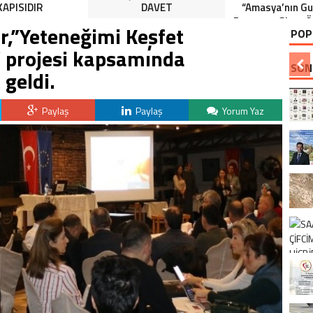
KAPISIDIR
DAVET
“Amasya’nın Gur
Dereceye Giren Ö
r,”Yeteneğimi Keşfet
POP
İçin Anlamlı 
 projesi kapsamında
SON
geldi.
Paylaş
Paylaş
Yorum Yaz