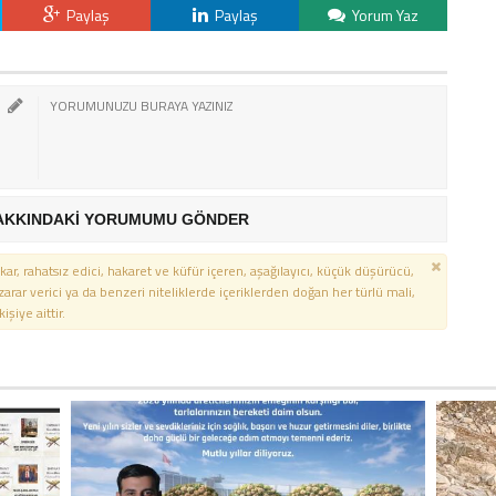
Paylaş
Paylaş
Yorum Yaz
AKKINDAKİ YORUMUMU GÖNDER
kar, rahatsız edici, hakaret ve küfür içeren, aşağılayıcı, küçük düşürücü,
 zarar verici ya da benzeri niteliklerde içeriklerden doğan her türlü mali,
şiye aittir.