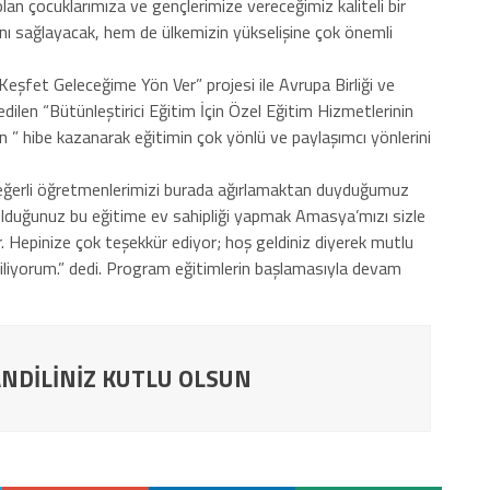
olan çocuklarımıza ve gençlerimize vereceğimiz kaliteli bir
sını sağlayacak, hem de ülkemizin yükselişine çok önemli
eşfet Geleceğime Yön Ver” projesi ile Avrupa Birliği ve
dilen “Bütünleştirici Eğitim İçin Özel Eğitim Hizmetlerinin
n ” hibe kazanarak eğitimin çok yönlü ve paylaşımcı yönlerini
 değerli öğretmenlerimizi burada ağırlamaktan duyduğumuz
olduğunuz bu eğitime ev sahipliği yapmak Amasya’mızı sizle
r. Hepinize çok teşekkür ediyor; hoş geldiniz diyerek mutlu
 diliyorum.” dedi. Program eğitimlerin başlamasıyla devam
NDİLİNİZ KUTLU OLSUN