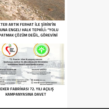
TER ARTIK FERHAT İLE ŞİRİN’İN
UNA ENGEL! HALK TEPKİLİ: “YOLU
PATMAK ÇÖZÜM DEĞİL, GÖREVİNİ
YAP!”
EKER FABRİKASI 72. YILI AÇILIŞ
KAMPANYASINA DAVET