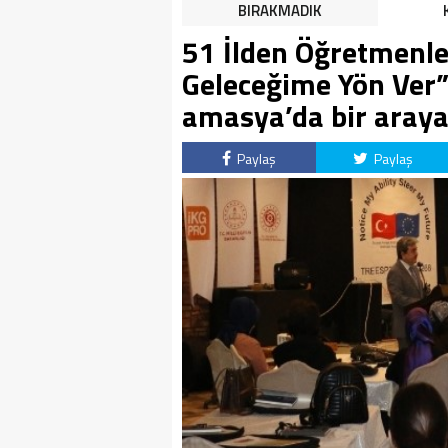
HALK TEPKİLİ: “YOLU
BIRAKMADIK
KAPATMAK ÇÖZÜM DEĞİL,
51 İlden Öğretmenle
GÖREVİNİ YAP!”
Geleceğime Yön Ver”
amasya’da bir araya 
Paylaş
Paylaş