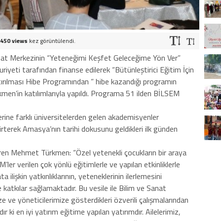
450 views
kez görüntülendi.
nat Merkezinin “Yeteneğimi Keşfet Geleceğime Yön Ver”
uriyeti tarafından finanse edilerek “Bütünleştirici Eğitim İçin
tırılması Hibe Programından ” hibe kazandığı programın
rkmen’in katılımlarıyla yapıldı. Programa 51 ilden BİLSEM
rine farklı üniversitelerden gelen akademisyenler
terek Amasya’nın tarihi dokusunu geldikleri ilk günden
ren Mehmet Türkmen: “Özel yetenekli çocukların bir araya
M’ler verilen çok yönlü eğitimlerle ve yapılan etkinliklerle
 ilişkin yatkınlıklarının, yeteneklerinin ilerlemesini
katkılar sağlamaktadır. Bu vesile ile Bilim ve Sanat
ve yöneticilerimize gösterdikleri özverili çalışmalarından
ki en iyi yatırım eğitime yapılan yatırımdır. Ailelerimiz,