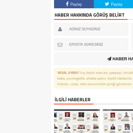
Paylaş
Paylaş
HABER HAKKINDA GÖRÜŞ BELİRT
HABER H
YASAL UYARI!
Suç teşkil edecek, yasadışı, tehdit
kaba, pornografik, ahlaka aykırı, kişilik haklarına
hukuki, cezai, idari sorumluluk içeriği gönderen ki
İLGİLİ HABERLER