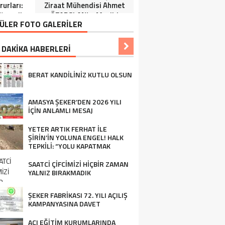
urları:
Ziraat Mühendisi Ahmet
ğrenciler
ÖZARSLAN’ın Mevlid
ÜLER FOTO GALERİLER
Tören”
Kandili Mesajı
 DAKİKA HABERLERİ
BERAT KANDİLİNİZ KUTLU OLSUN
AMASYA ŞEKER’DEN 2026 YILI
İÇİN ANLAMLI MESAJ
YETER ARTIK FERHAT İLE
ŞİRİN’İN YOLUNA ENGEL! HALK
TEPKİLİ: “YOLU KAPATMAK
ÇÖZÜM DEĞİL, GÖREVİNİ YAP!”
SAATCİ ÇİFCİMİZİ HİÇBİR ZAMAN
YALNIZ BIRAKMADIK
ŞEKER FABRİKASI 72. YILI AÇILIŞ
KAMPANYASINA DAVET
AÇI EĞİTİM KURUMLARINDA