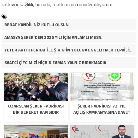
kutluyor sağlıklı, huzurlu, mutlu uzun ömürler diliyorum.
BERAT KANDİLİNİZ KUTLU OLSUN
AMASYA ŞEKER’DEN 2026 YILI İÇİN ANLAMLI MESAJ
YETER ARTIK FERHAT İLE ŞİRİN’İN YOLUNA ENGEL! HALK TEPKİLİ: “YOLU KAPATMAK ÇÖZÜM DEĞİL, GÖREVİNİ YAP!”
SAATCİ ÇİFCİMİZİ HİÇBİR ZAMAN YALNIZ BIRAKMADIK
ÖZARSLAN ŞEKER FABRİKASI
ŞEKER FABRİKASI 72. YILI
BİR BEREKET KAPISIDIR
AÇILIŞ KAMPANYASINA DAVET