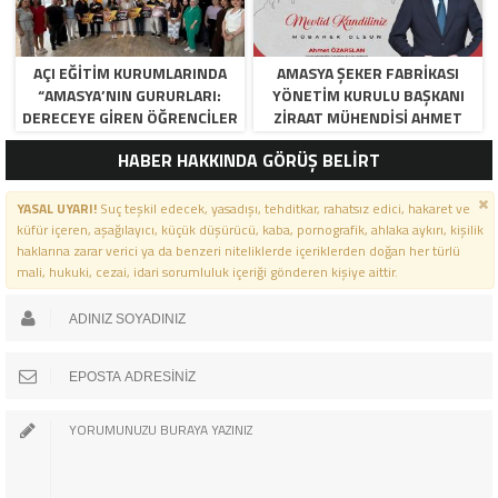
AÇI EĞİTİM KURUMLARINDA
AMASYA ŞEKER FABRIKASI
“AMASYA’NIN GURURLARI:
YÖNETIM KURULU BAŞKANI
DERECEYE GIREN ÖĞRENCILER
ZIRAAT MÜHENDISI AHMET
İÇIN ANLAMLI TÖREN”
ÖZARSLAN’IN MEVLID KANDILI
HABER HAKKINDA GÖRÜŞ BELİRT
MESAJI
YASAL UYARI!
Suç teşkil edecek, yasadışı, tehditkar, rahatsız edici, hakaret ve
küfür içeren, aşağılayıcı, küçük düşürücü, kaba, pornografik, ahlaka aykırı, kişilik
haklarına zarar verici ya da benzeri niteliklerde içeriklerden doğan her türlü
mali, hukuki, cezai, idari sorumluluk içeriği gönderen kişiye aittir.