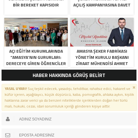
BİR BEREKET KAPISIDIR
AÇILIŞ KAMPANYASINA DAVET
AÇI EĞİTİM KURUMLARINDA
AMASYA ŞEKER FABRIKASI
“AMASYA’NIN GURURLARI:
YÖNETIM KURULU BAŞKANI
DERECEYE GIREN ÖĞRENCILER
ZIRAAT MÜHENDISI AHMET
İÇIN ANLAMLI TÖREN”
ÖZARSLAN’IN MEVLID KANDILI
HABER HAKKINDA GÖRÜŞ BELİRT
MESAJI
YASAL UYARI!
Suç teşkil edecek, yasadışı, tehditkar, rahatsız edici, hakaret ve
küfür içeren, aşağılayıcı, küçük düşürücü, kaba, pornografik, ahlaka aykırı, kişilik
haklarına zarar verici ya da benzeri niteliklerde içeriklerden doğan her türlü
mali, hukuki, cezai, idari sorumluluk içeriği gönderen kişiye aittir.