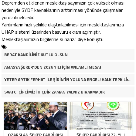
Depremden etkilenen meslektaş sayımızın çok yüksek olması
nedeniyle SYDF kaynaklarının arttırılması yönünde çalışmalar
yürütülmektedir.
Yardımların hızlı şekilde ulaştırılabilmesi için meslektaşlarımıza
UHAP sistemi üzerinden başvuru ekranı açılmıştır.
Meslektaşlarımızın bilgilerine sunarız.” diye konuştu
BERAT KANDİLİNİZ KUTLU OLSUN
AMASYA ŞEKER’DEN 2026 YILI İÇİN ANLAMLI MESAJ
YETER ARTIK FERHAT İLE ŞİRİN’İN YOLUNA ENGEL! HALK TEPKİLİ: “YOLU KAPATMAK ÇÖZÜM DEĞİL, GÖREVİNİ YAP!”
SAATCİ ÇİFCİMİZİ HİÇBİR ZAMAN YALNIZ BIRAKMADIK
ÖZARSLAN ŞEKER FABRİKASI
ŞEKER FABRİKASI 72. YILI