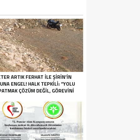
TER ARTIK FERHAT İLE ŞİRİN’İN
UNA ENGEL! HALK TEPKİLİ: “YOLU
PATMAK ÇÖZÜM DEĞİL, GÖREVİNİ
YAP!”