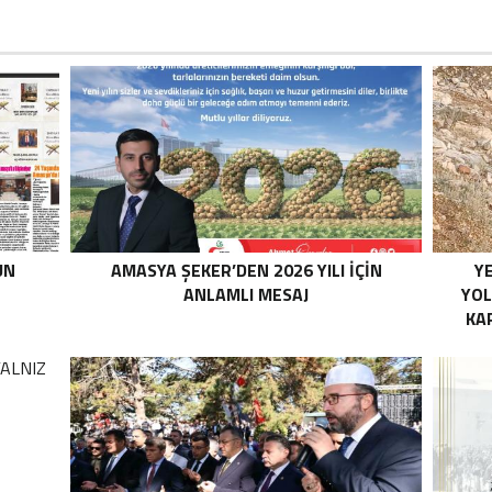
UN
AMASYA ŞEKER’DEN 2026 YILI İÇİN
YE
ANLAMLI MESAJ
YOL
KA