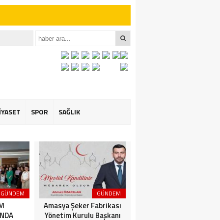
iler İçin Anlamlı
et ÖZARSLAN’ın
İYASET
SPOR
SAĞLIK
GÜNDEM
GÜNDEM
3. SAYFA
İM
Amasya Şeker Fabrikası
Amasya’da Dev
NDA
Yönetim Kurulu Başkanı
Motosiklet Festivali