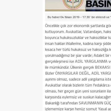
Bu haber 04 Nisan 2019 - 17:30 'de eklendi ve
Öncelikle çok zor ekonomik şartlarda g
kutluyorum. Avukatlar, Vatandaşın, haksız
boyunca hukuksuzluklar ve haksızlıklar 
insan hakları ihlallerine, kadına karşı ş
kısaca her türlü hukuksuz ve haksızlığa
yorulmadığımız bir şiar vardır; Adalet bir 
gerçekleşmesi ise ADİL YARGILANM
ile mümkündür. Ülkenin gerçek BEKA
Bizler ÖNYARGILAR DEĞİL, ADİL YARGIL
ayırımı olmaz, sadece adil yargılama iste
Avukatlar olarak bizlerin tüm fedakârca ç
olması, her geçen gün yeni sorunların il
karşısında eylemsiz ve suskun kalacağımı
Bakanlığı tarafından SAVUNMANIN GÜÇLE
izlememize karşın henüz somut Yasal adı