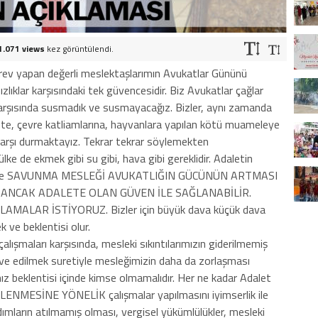
1.071 views
kez görüntülendi.
örev yapan değerli meslektaşlarımın Avukatlar Gününü
lıklar karşısındaki tek güvencesidir. Biz Avukatlar çağlar
karşısında susmadık ve susmayacağız. Bizler, aynı zamanda
iddete, çevre katliamlarına, hayvanlara yapılan kötü muameleye
 karşı durmaktayız. Tekrar tekrar söylemekten
ülke de ekmek gibi su gibi, hava gibi gereklidir. Adaletin
A ve SAVUNMA MESLEĞİ AVUKATLIĞIN GÜCÜNÜN ARTMASI
ASI ANCAK ADALETE OLAN GÜVEN İLE SAĞLANABİLİR.
AMALAR İSTİYORUZ. Bizler için büyük dava küçük dava
k ve beklentisi olur.
alışmaları karşısında, mesleki sıkıntılarımızın giderilmemiş
ave edilmek suretiyle mesleğimizin daha da zorlaşması
z beklentisi içinde kimse olmamalıdır. Her ne kadar Adalet
NMESİNE YÖNELİK çalışmalar yapılmasını iyimserlik ile
mların atılmamış olması, vergisel yükümlülükler, mesleki