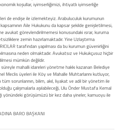
konomik koşullar, iyimserliğimizi, ihtiyatlı iyimserliğe
eleri de endişe ile izlemekteyiz. Arabuluculuk kurumunun
e kapsamının Aile Hukukunu da kapsar şekilde genişletilmesi,
 lehine avukat görevlendirilmemesi konusundaki ısrar, kuruma
tsizliklere zemin hazırlamaktadır. Yine Uzlaştırma
ILAR tarafından yapılması da bu kurumun güvenirliğini
 yapılmasına neden olmaktadır. Avukatsız ve Hukukçusuz hiçbir
ilmesi mümkün değildir.
l süreyle mahalli idareleri yönetme hakkı kazanan Belediye
nel Meclis üyeleri ile Köy ve Mahalle Muhtarlarını kutluyor,
 tüm sorunlarının, bilim, akıl, liyakat ve adil bir yönetim ile
duğu çalışmalarla aşılabileceği, Ulu Önder Mustafa Kemal
tiği yönündeki görüşümüzü bir kez daha yineler, kamuoyu ile
ADINA BARO BAŞKANI