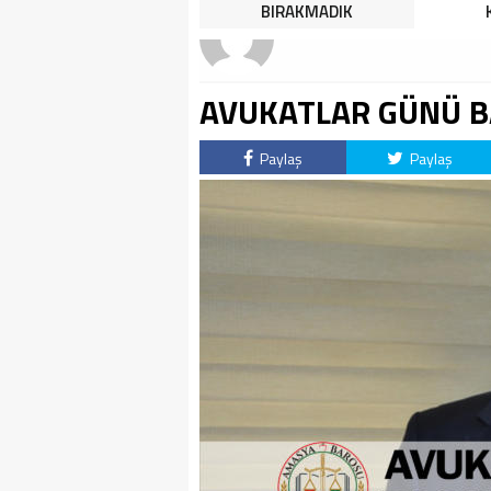
HALK TEPKİLİ: “YOLU
BIRAKMADIK
KAPATMAK ÇÖZÜM DEĞİL,
GÖREVİNİ YAP!”
AVUKATLAR GÜNÜ B
Paylaş
Paylaş