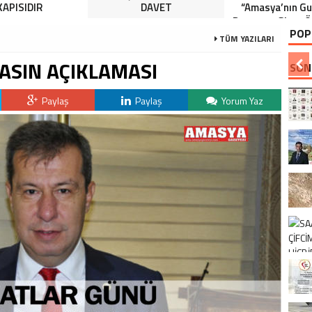
KAPISIDIR
DAVET
“Amasya’nın Gur
Dereceye Giren Ö
POP
İçin Anlamlı 
TÜM YAZILARI
ASIN AÇIKLAMASI
SON
Paylaş
Paylaş
Yorum Yaz