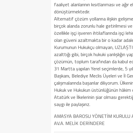
faaliyet alanlarının kısıtlanması ve ağır e
dönüştürmektedir.
Alternatif çözüm yollarına ilişkin gelişm
birçok alanda zorunlu hale getirilmesi v
özellikle işçi işveren ihtilaflarında işçi
olan güveni azaltmakta bir o kadar adale
Kurumunun Hukukçu olmayan, UZLAŞTIRIC
azalttığı gibi, birçok hukuki yanlışlığın
çözümün, toplum tarafından da kabul ed
31 Martta yapılan Yerel seçimlerde, 5 yı
Başkanı, Belediye Meclis Üyeleri ve İl Ge
çalışmalarında başarılar diliyorum. Ülkenin
Hukuk ve Hukukun üstünlüğünün hâkim ol
Atatürk ve İlkelerinin şiar olması gerek
saygı ile paylaşırız.
AMASYA BAROSU YÖNETİM KURULU 
AV.A. MELİK DERİNDERE