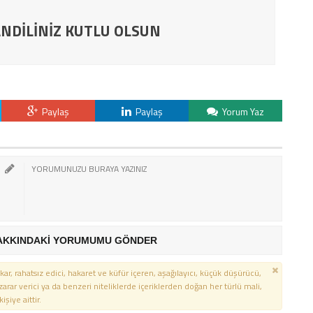
NDİLİNİZ KUTLU OLSUN
Paylaş
Paylaş
Yorum Yaz
AKKINDAKİ YORUMUMU GÖNDER
kar, rahatsız edici, hakaret ve küfür içeren, aşağılayıcı, küçük düşürücü,
 zarar verici ya da benzeri niteliklerde içeriklerden doğan her türlü mali,
şiye aittir.