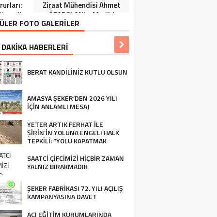
urları:
Ziraat Mühendisi Ahmet
ğrenciler
ÖZARSLAN’ın Mevlid
ÜLER FOTO GALERİLER
Tören”
Kandili Mesajı
 DAKİKA HABERLERİ
BERAT KANDİLİNİZ KUTLU OLSUN
AMASYA ŞEKER’DEN 2026 YILI
İÇİN ANLAMLI MESAJ
YETER ARTIK FERHAT İLE
ŞİRİN’İN YOLUNA ENGEL! HALK
TEPKİLİ: “YOLU KAPATMAK
ÇÖZÜM DEĞİL, GÖREVİNİ YAP!”
SAATCİ ÇİFCİMİZİ HİÇBİR ZAMAN
YALNIZ BIRAKMADIK
ŞEKER FABRİKASI 72. YILI AÇILIŞ
KAMPANYASINA DAVET
AÇI EĞİTİM KURUMLARINDA