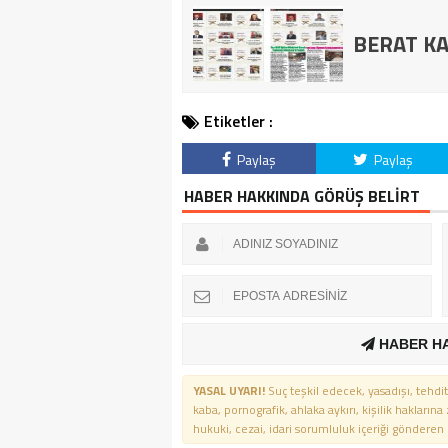
BERAT KA
Etiketler :
Paylaş
Paylaş
HABER HAKKINDA GÖRÜŞ BELİRT
HABER H
YASAL UYARI!
Suç teşkil edecek, yasadışı, tehdit
kaba, pornografik, ahlaka aykırı, kişilik haklarına
hukuki, cezai, idari sorumluluk içeriği gönderen ki