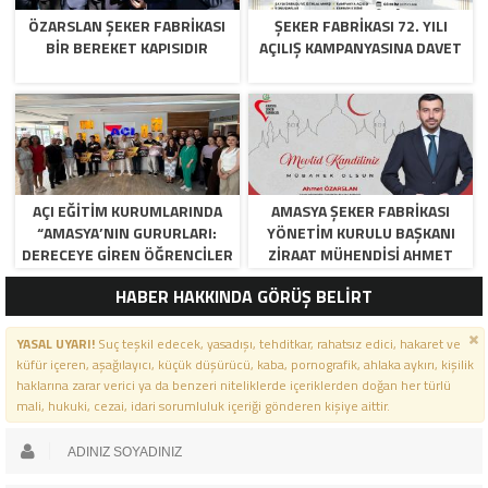
ÖZARSLAN ŞEKER FABRİKASI
ŞEKER FABRİKASI 72. YILI
BİR BEREKET KAPISIDIR
AÇILIŞ KAMPANYASINA DAVET
AÇI EĞİTİM KURUMLARINDA
AMASYA ŞEKER FABRIKASI
“AMASYA’NIN GURURLARI:
YÖNETIM KURULU BAŞKANI
DERECEYE GIREN ÖĞRENCILER
ZIRAAT MÜHENDISI AHMET
İÇIN ANLAMLI TÖREN”
ÖZARSLAN’IN MEVLID KANDILI
HABER HAKKINDA GÖRÜŞ BELİRT
MESAJI
YASAL UYARI!
Suç teşkil edecek, yasadışı, tehditkar, rahatsız edici, hakaret ve
küfür içeren, aşağılayıcı, küçük düşürücü, kaba, pornografik, ahlaka aykırı, kişilik
haklarına zarar verici ya da benzeri niteliklerde içeriklerden doğan her türlü
mali, hukuki, cezai, idari sorumluluk içeriği gönderen kişiye aittir.