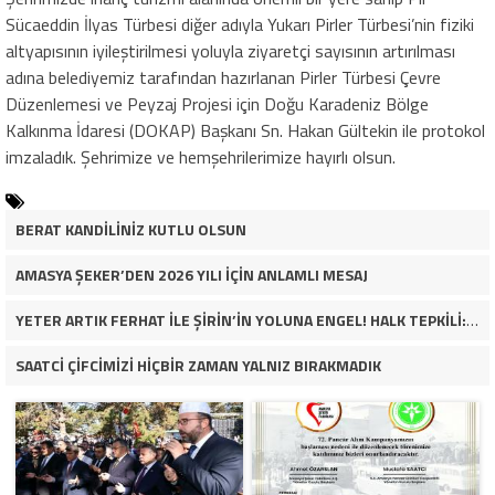
Sücaeddin İlyas Türbesi diğer adıyla Yukarı Pirler Türbesi’nin fiziki
altyapısının iyileştirilmesi yoluyla ziyaretçi sayısının artırılması
adına belediyemiz tarafından hazırlanan Pirler Türbesi Çevre
Düzenlemesi ve Peyzaj Projesi için Doğu Karadeniz Bölge
Kalkınma İdaresi (DOKAP) Başkanı Sn. Hakan Gültekin ile protokol
imzaladık. Şehrimize ve hemşehrilerimize hayırlı olsun.
BERAT KANDİLİNİZ KUTLU OLSUN
AMASYA ŞEKER’DEN 2026 YILI İÇİN ANLAMLI MESAJ
YETER ARTIK FERHAT İLE ŞİRİN’İN YOLUNA ENGEL! HALK TEPKİLİ: “YOLU KAPATMAK ÇÖZÜM DEĞİL, GÖREVİNİ YAP!”
SAATCİ ÇİFCİMİZİ HİÇBİR ZAMAN YALNIZ BIRAKMADIK