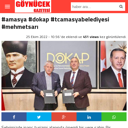
#amasya #dokap #tcamasyabelediyesi
#mehmetsarı
25 Ekim 2022 - 10:56 'de eklendi ve
451 views
kez görüntülendi.
Şehrimizde inanç turizmi alanında önemli bir yere sahip Pir