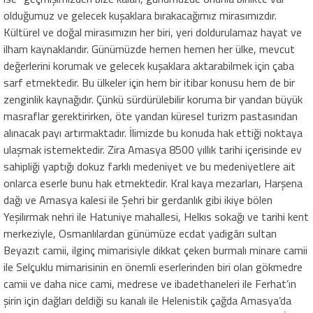
olduğumuz ve gelecek kuşaklara bırakacağımız mirasımızdır.
Kültürel ve doğal mirasımızın her biri, yeri doldurulamaz hayat ve
ilham kaynaklarıdır. Günümüzde hemen hemen her ülke, mevcut
değerlerini korumak ve gelecek kuşaklara aktarabilmek için çaba
sarf etmektedir. Bu ülkeler için hem bir itibar konusu hem de bir
zenginlik kaynağıdır. Çünkü sürdürülebilir koruma bir yandan büyük
masraflar gerektirirken, öte yandan küresel turizm pastasından
alınacak payı artırmaktadır. İlimizde bu konuda hak ettiği noktaya
ulaşmak istemektedir. Zira Amasya 8500 yıllık tarihi içerisinde ev
sahipliği yaptığı dokuz farklı medeniyet ve bu medeniyetlere ait
onlarca eserle bunu hak etmektedir. Kral kaya mezarları, Harşena
dağı ve Amasya kalesi ile Şehri bir gerdanlık gibi ikiye bölen
Yeşilırmak nehri ile Hatuniye mahallesi, Helkıs sokağı ve tarihi kent
merkeziyle, Osmanlılardan günümüze ecdat yadigârı sultan
Beyazıt camii, ilginç mimarisiyle dikkat çeken burmalı minare camii
ile Selçuklu mimarisinin en önemli eserlerinden biri olan gökmedre
camii ve daha nice cami, medrese ve ibadethaneleri ile Ferhat’ın
şirin için dağları deldiği su kanalı ile Helenistik çağda Amasya’da