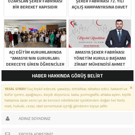
ÖZARSLAN ŞEKER FABRİKASI
ŞEKER FABRİKASI 72. YILI
BİR BEREKET KAPISIDIR
AÇILIŞ KAMPANYASINA DAVET
AÇI EĞİTİM KURUMLARINDA
AMASYA ŞEKER FABRIKASI
“AMASYA’NIN GURURLARI:
YÖNETIM KURULU BAŞKANI
DERECEYE GIREN ÖĞRENCILER
ZIRAAT MÜHENDISI AHMET
İÇIN ANLAMLI TÖREN”
ÖZARSLAN’IN MEVLID KANDILI
HABER HAKKINDA GÖRÜŞ BELİRT
MESAJI
YASAL UYARI!
Suç teşkil edecek, yasadışı, tehditkar, rahatsız edici, hakaret ve
küfür içeren, aşağılayıcı, küçük düşürücü, kaba, pornografik, ahlaka aykırı, kişilik
haklarına zarar verici ya da benzeri niteliklerde içeriklerden doğan her türlü
mali, hukuki, cezai, idari sorumluluk içeriği gönderen kişiye aittir.