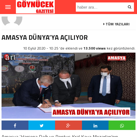
TÜM YAZILARI
AMASYA DÜNYA’YA AÇILIYOR
10 Eylül 2020 - 10:25 'de eklendi ve
13.500 views
kez görüntülendi.
Amasya ‘Harşena Dağı ve Pontus Kral Kaya Mezarları’nın