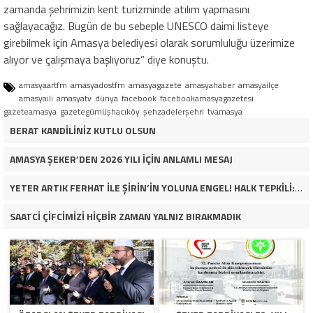
zamanda şehrimizin kent turizminde atılım yapmasını
sağlayacağız. Bugün de bu sebeple UNESCO daimi listeye
girebilmek için Amasya belediyesi olarak sorumluluğu üzerimize
alıyor ve çalışmaya başlıyoruz” diye konuştu.
amasyaartfm
amasyadostfm
amasyagazete
amasyahaber
amasyailçe
amasyaili
amasyatv
dünya
facebook
facebookamasyagazetesi
gazeteamasya
gazetegümüşhacıköy
şehzadelerşehri
tvamasya
BERAT KANDİLİNİZ KUTLU OLSUN
AMASYA ŞEKER’DEN 2026 YILI İÇİN ANLAMLI MESAJ
YETER ARTIK FERHAT İLE ŞİRİN’İN YOLUNA ENGEL! HALK TEPKİLİ: “YOLU KAPATMAK ÇÖZÜM DEĞİL, GÖREVİNİ YAP!”
SAATCİ ÇİFCİMİZİ HİÇBİR ZAMAN YALNIZ BIRAKMADIK