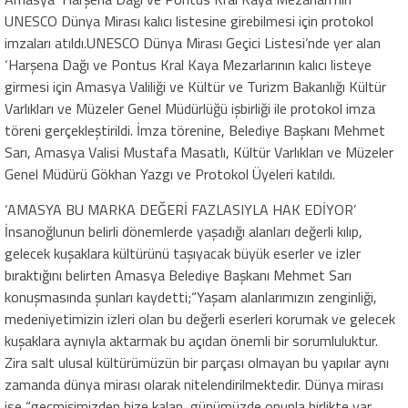
UNESCO Dünya Mirası kalıcı listesine girebilmesi için protokol
imzaları atıldı.UNESCO Dünya Mirası Geçici Listesi’nde yer alan
‘Harşena Dağı ve Pontus Kral Kaya Mezarlarının kalıcı listeye
girmesi için Amasya Valiliği ve Kültür ve Turizm Bakanlığı Kültür
Varlıkları ve Müzeler Genel Müdürlüğü işbirliği ile protokol imza
töreni gerçekleştirildi. İmza törenine, Belediye Başkanı Mehmet
Sarı, Amasya Valisi Mustafa Masatlı, Kültür Varlıkları ve Müzeler
Genel Müdürü Gökhan Yazgı ve Protokol Üyeleri katıldı.
‘AMASYA BU MARKA DEĞERİ FAZLASIYLA HAK EDİYOR’
İnsanoğlunun belirli dönemlerde yaşadığı alanları değerli kılıp,
gelecek kuşaklara kültürünü taşıyacak büyük eserler ve izler
bıraktığını belirten Amasya Belediye Başkanı Mehmet Sarı
konuşmasında şunları kaydetti;“Yaşam alanlarımızın zenginliği,
medeniyetimizin izleri olan bu değerli eserleri korumak ve gelecek
kuşaklara aynıyla aktarmak bu açıdan önemli bir sorumluluktur.
Zira salt ulusal kültürümüzün bir parçası olmayan bu yapılar aynı
zamanda dünya mirası olarak nitelendirilmektedir. Dünya mirası
ise “geçmişimizden bize kalan, günümüzde onunla birlikte var