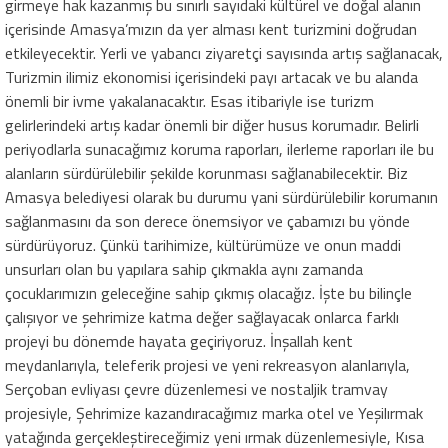
girmeye hak kazanmış bu sınırlı sayıdaki kültürel ve doğal alanın
içerisinde Amasya’mızın da yer alması kent turizmini doğrudan
etkileyecektir. Yerli ve yabancı ziyaretçi sayısında artış sağlanacak,
Turizmin ilimiz ekonomisi içerisindeki payı artacak ve bu alanda
önemli bir ivme yakalanacaktır. Esas itibariyle ise turizm
gelirlerindeki artış kadar önemli bir diğer husus korumadır. Belirli
periyodlarla sunacağımız koruma raporları, ilerleme raporları ile bu
alanların sürdürülebilir şekilde korunması sağlanabilecektir. Biz
Amasya belediyesi olarak bu durumu yani sürdürülebilir korumanın
sağlanmasını da son derece önemsiyor ve çabamızı bu yönde
sürdürüyoruz. Çünkü tarihimize, kültürümüze ve onun maddi
unsurları olan bu yapılara sahip çıkmakla aynı zamanda
çocuklarımızın geleceğine sahip çıkmış olacağız. İşte bu bilinçle
çalışıyor ve şehrimize katma değer sağlayacak onlarca farklı
projeyi bu dönemde hayata geçiriyoruz. İnşallah kent
meydanlarıyla, teleferik projesi ve yeni rekreasyon alanlarıyla,
Serçoban evliyası çevre düzenlemesi ve nostaljik tramvay
projesiyle, Şehrimize kazandıracağımız marka otel ve Yeşilırmak
yatağında gerçekleştireceğimiz yeni ırmak düzenlemesiyle, Kısa