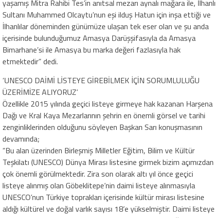
yaşamış Mitra Rahibi Tes’in anıtsal mezarı aynalı mağara ile, İlhanlı
Sultanı Muhammed Olcaytu’nun eşi ilduş Hatun için inşa ettiği ve
İlhanlılar döneminden günümüze ulaşan tek eser olan ve şu anda
içerisinde bulunduğumuz Amasya Darüşşifasıyla da Amasya
Bimarhane’si ile Amasya bu marka değeri fazlasıyla hak
etmektedir” dedi.
‘UNESCO DAİMİ LİSTEYE GİREBİLMEK İÇİN SORUMLULUĞU
ÜZERİMİZE ALIYORUZ’
Özellikle 2015 yılında geçici listeye girmeye hak kazanan Harşena
Dağı ve Kral Kaya Mezarlarının şehrin en önemli görsel ve tarihi
zenginliklerinden olduğunu söyleyen Başkan Sarı konuşmasının
devamında;
“Bu alan üzerinden Birleşmiş Milletler Eğitim, Bilim ve Kültür
Teşkilatı (UNESCO) Dünya Mirası listesine girmek bizim açımızdan
çok önemli görülmektedir. Zira son olarak altı yıl önce geçici
listeye alınmış olan Göbeklitepe’nin daimi listeye alınmasıyla
UNESCO’nun Türkiye toprakları içerisinde kültür mirası listesine
aldığı kültürel ve doğal varlık sayısı 18’e yükselmiştir. Daimi listeye