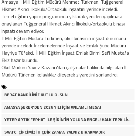
Amasya İl Milli Eğitim Müdürü Mehmet Türkmen, Tuğgeneral
Hikmet Akıncı İlkokulu/Ortaokulu inşaatını yerinde inceledi.
Temel eğitim yapım programında yıkılarak yeniden yapılması
onaylanan Tuğgeneral Hikmet Akıncı İlkokulu/ortaokulu binası
inşaatı devam ediyor.
İl Milli Eğitim Müdürü Türkmen, okul binasının inşaat durumunu
yerinde inceledi. İncelemelerinde İnşaat ve Emlak Şube Müdürü
Hayriye Tüfekci, İl Milli Eğitim İnşaat Emlak Birimi Şefi Mustafa
Ekiz hazır bulundu.
Okul Müdürü Yavuz Kazancı’dan çalışmalar hakkında bilgi alan İl
Müdürü Türkmen kolaylıklar dileyerek ziyaretini sonlandırdı.
BERAT KANDİLİNİZ KUTLU OLSUN
AMASYA ŞEKER’DEN 2026 YILI İÇİN ANLAMLI MESAJ
YETER ARTIK FERHAT İLE ŞİRİN’İN YOLUNA ENGEL! HALK TEPKİLİ: “YOLU KAPATMAK ÇÖZÜM DEĞİL, GÖREVİNİ YAP!”
SAATCİ ÇİFCİMİZİ HİÇBİR ZAMAN YALNIZ BIRAKMADIK