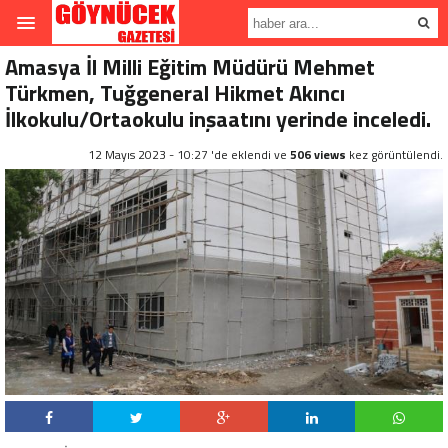
Amasya İl Milli Eğitim Müdürü Mehmet
Türkmen, Tuğgeneral Hikmet Akıncı
İlkokulu/Ortaokulu inşaatını yerinde inceledi.
12 Mayıs 2023 - 10:27 'de eklendi ve
506 views
kez görüntülendi.