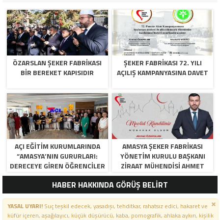
ÖZARSLAN ŞEKER FABRİKASI
ŞEKER FABRİKASI 72. YILI
BİR BEREKET KAPISIDIR
AÇILIŞ KAMPANYASINA DAVET
AÇI EĞİTİM KURUMLARINDA
AMASYA ŞEKER FABRIKASI
“AMASYA’NIN GURURLARI:
YÖNETIM KURULU BAŞKANI
DERECEYE GIREN ÖĞRENCILER
ZIRAAT MÜHENDISI AHMET
İÇIN ANLAMLI TÖREN”
ÖZARSLAN’IN MEVLID KANDILI
HABER HAKKINDA GÖRÜŞ BELİRT
MESAJI
YASAL UYARI!
Suç teşkil edecek, yasadışı, tehditkar, rahatsız edici, hakaret ve
küfür içeren, aşağılayıcı, küçük düşürücü, kaba, pornografik, ahlaka aykırı, kişilik