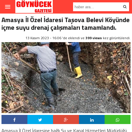
Amasya İl Özel İdaresi Taşova Belevi Köyünde
içme suyu drenaj çalışmaları tamamlandı.
13 Kasım 2023 - 16:06 'de eklendi ve
399 views
kez görüntülendi.
Amasya İl Özel İdaresine bağlı Su ve Kanal Hizmetleri Müdürlüğü