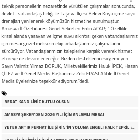
teknik personellerin nezaretinde yürütülen çalışmalar sonucunda;
devlet- vatandaş iş birliği ile Taşova İlçesi Belevi Köyü içme suyu
drenajları yenilenerek köyümüzün hizmetine sunulmuştur.
Amasya İl Özel idaresi Genel Sekreteri Erdin ACAR; “ Özellikle
kırsal alanda yaşayan ve içme suyu sıkıntısı çeken vatandaşlarımız
için mesai gözetmeksizin ekip arkadaşlarımız çalışmalarını
sürdürüyor. Vatandaşlarımızın taleplerine karşılık vererek hizmet
etmeye de devam edeceğiz. Bizden desteklerini esirgemeyen
Sayın Valimiz Yılmaz DORUK, Milletvekillerimiz Haluk İPEK, Hasan
ÇİLEZ ve İl Genel Meclis Başkanımız Zeki ERASLAN ile İl Genel
Meclis üyelerinize teşekkür ediyorum.”dedi.
BERAT KANDİLİNİZ KUTLU OLSUN
AMASYA ŞEKER’DEN 2026 YILI İÇİN ANLAMLI MESAJ
YETER ARTIK FERHAT İLE ŞİRİN’İN YOLUNA ENGEL! HALK TEPKİLİ: “YOLU KAPATMAK ÇÖZÜM DEĞİL, GÖREVİNİ YAP!”
SAATCİ ÇİFCİMİZİ HİÇBİR ZAMAN YALNIZ BIRAKMADIK