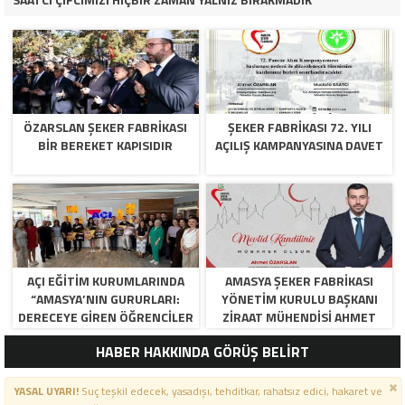
ÖZARSLAN ŞEKER FABRİKASI
ŞEKER FABRİKASI 72. YILI
BİR BEREKET KAPISIDIR
AÇILIŞ KAMPANYASINA DAVET
AÇI EĞİTİM KURUMLARINDA
AMASYA ŞEKER FABRIKASI
“AMASYA’NIN GURURLARI:
YÖNETIM KURULU BAŞKANI
DERECEYE GIREN ÖĞRENCILER
ZIRAAT MÜHENDISI AHMET
İÇIN ANLAMLI TÖREN”
ÖZARSLAN’IN MEVLID KANDILI
HABER HAKKINDA GÖRÜŞ BELİRT
MESAJI
YASAL UYARI!
Suç teşkil edecek, yasadışı, tehditkar, rahatsız edici, hakaret ve