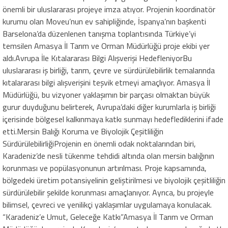
önemli bir uluslararası projeye imza atıyor. Projenin koordinatör
kurumu olan Moveu’nun ev sahipliğinde, İspanya’nın başkenti
Barselona’da düzenlenen tanışma toplantısında Türkiye’yi
temsilen Amasya İl Tarım ve Orman Müdürlüğü proje ekibi yer
aldı.Avrupa İle Kıtalararası Bilgi Alışverişi HedefleniyorBu
uluslararası iş birliği, tarım, çevre ve sürdürülebilirlik temalarında
kıtalararası bilgi alışverişini teşvik etmeyi amaçlıyor. Amasya İl
Müdürlüğü, bu vizyoner yaklaşımın bir parçası olmaktan büyük
gurur duyduğunu belirterek, Avrupa’daki diğer kurumlarla iş birliği
içerisinde bölgesel kalkınmaya katkı sunmayı hedeflediklerini ifade
etti.Mersin Balığı Koruma ve Biyolojik Çeşitliliğin
SürdürülebilirliğiProjenin en önemli odak noktalarından biri,
Karadeniz’de nesli tükenme tehdidi altında olan mersin balığının
korunması ve popülasyonunun artırılması. Proje kapsamında,
bölgedeki üretim potansiyelinin geliştirilmesi ve biyolojik çeşitliliğin
sürdürülebilir şekilde korunması amaçlanıyor. Ayrıca, bu projeyle
bilimsel, çevreci ve yenilikçi yaklaşımlar uygulamaya konulacak.
“Karadeniz’e Umut, Geleceğe Katkı”Amasya İl Tarım ve Orman