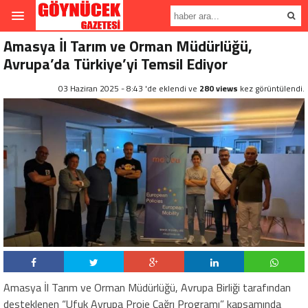
Amasya İl Tarım ve Orman Müdürlüğü,
Avrupa’da Türkiye’yi Temsil Ediyor
03 Haziran 2025 - 8:43 'de eklendi ve
280 views
kez görüntülendi.
Amasya İl Tarım ve Orman Müdürlüğü, Avrupa Birliği tarafından
desteklenen “Ufuk Avrupa Proje Çağrı Programı” kapsamında