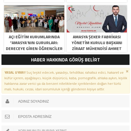
AÇI EĞİTİM KURUMLARINDA
AMASYA ŞEKER FABRIKASI
“AMASYA’NIN GURURLARI:
YÖNETIM KURULU BAŞKANI
DERECEYE GIREN ÖĞRENCILER
ZIRAAT MÜHENDISI AHMET
İÇIN ANLAMLI TÖREN”
ÖZARSLAN’IN MEVLID KANDILI
HABER HAKKINDA GÖRÜŞ BELİRT
MESAJI
YASAL UYARI!
Suç teşkil edecek, yasadışı, tehditkar, rahatsız edici, hakaret ve
küfür içeren, aşağılayıcı, küçük düşürücü, kaba, pornografik, ahlaka aykırı, kişilik
haklarına zarar verici ya da benzeri niteliklerde içeriklerden doğan her türlü
mali, hukuki, cezai, idari sorumluluk içeriği gönderen kişiye aittir.