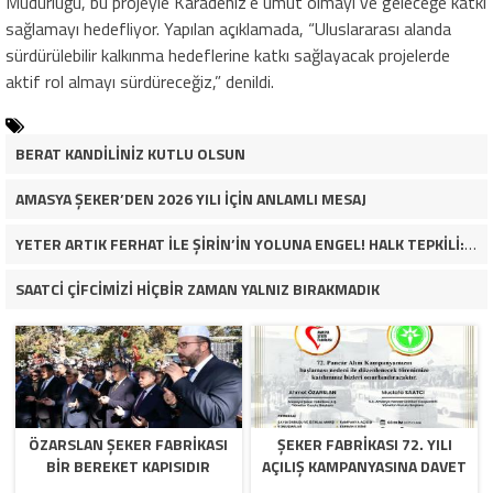
Müdürlüğü, bu projeyle Karadeniz’e umut olmayı ve geleceğe katkı
sağlamayı hedefliyor. Yapılan açıklamada, “Uluslararası alanda
sürdürülebilir kalkınma hedeflerine katkı sağlayacak projelerde
aktif rol almayı sürdüreceğiz,” denildi.
BERAT KANDİLİNİZ KUTLU OLSUN
AMASYA ŞEKER’DEN 2026 YILI İÇİN ANLAMLI MESAJ
YETER ARTIK FERHAT İLE ŞİRİN’İN YOLUNA ENGEL! HALK TEPKİLİ: “YOLU KAPATMAK ÇÖZÜM DEĞİL, GÖREVİNİ YAP!”
SAATCİ ÇİFCİMİZİ HİÇBİR ZAMAN YALNIZ BIRAKMADIK
ÖZARSLAN ŞEKER FABRİKASI
ŞEKER FABRİKASI 72. YILI
BİR BEREKET KAPISIDIR
AÇILIŞ KAMPANYASINA DAVET