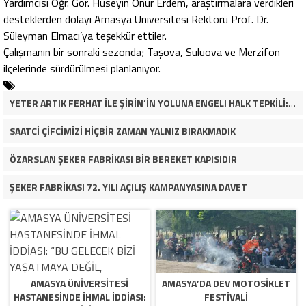
Yardımcısı Öğr. Gör. Hüseyin Onur Erdem, araştırmalara verdikleri
desteklerden dolayı Amasya Üniversitesi Rektörü Prof. Dr.
Süleyman Elmacı’ya teşekkür ettiler.
Çalışmanın bir sonraki sezonda; Taşova, Suluova ve Merzifon
ilçelerinde sürdürülmesi planlanıyor.
YETER ARTIK FERHAT İLE ŞİRİN’İN YOLUNA ENGEL! HALK TEPKİLİ: “YOLU KAPATMAK ÇÖZÜM DEĞİL, GÖREVİNİ YAP!”
SAATCİ ÇİFCİMİZİ HİÇBİR ZAMAN YALNIZ BIRAKMADIK
ÖZARSLAN ŞEKER FABRİKASI BİR BEREKET KAPISIDIR
ŞEKER FABRİKASI 72. YILI AÇILIŞ KAMPANYASINA DAVET
AMASYA ÜNİVERSİTESİ
AMASYA’DA DEV MOTOSIKLET
HASTANESİNDE İHMAL İDDİASI:
FESTIVALI