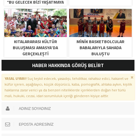
“BU GELECEK BİZİ YAŞATMAYA
DEĞİL, ÖLDÜRMEYE GELİYOR!”
KITALARARASI KÜLTÜR
MINIK BASKETBOLCULAR
BULUŞMASI AMASYA’DA
BABALARIYLA SAHADA
GERÇEKLEŞTI
BULUŞTU
HABER HAKKINDA GÖRÜŞ BELİRT
YASAL UYARI!
Suç teşkil edecek, yasadışı, tehditkar, rahatsız edici, hakaret ve
küfür içeren, aşağılayıcı, küçük düşürücü, kaba, pornografik, ahlaka aykırı, kişilik
haklarına zarar verici ya da benzeri niteliklerde içeriklerden doğan her türlü
mali, hukuki, cezai, idari sorumluluk içeriği gönderen kişiye aittir.