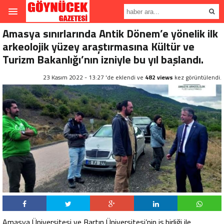
Amasya sınırlarında Antik Dönem’e yönelik ilk
arkeolojik yüzey araştırmasına Kültür ve
Turizm Bakanlığı’nın izniyle bu yıl başlandı.
23 Kasım 2022 - 13:27 'de eklendi ve
482 views
kez görüntülendi.
Amasya Üniversitesi ve Bartın Üniversitesi’nin iş birliği ile