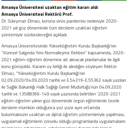
Amasya Üniversitesi uzaktan eğitim kararı aldı
Amasya Üniversitesi Rektörü Prof.
Dr. Süleyman Elmacı, korona virüs pandemisi nedeniyle 2020-
2021 yılı güz döneminde tüm derslerin uzaktan öğretim
yöntemiyle sürdürüleceğini açıkladı.
Amasya Üniversitesinde Yükseköğretim Kurulu Başkanlığı’nın
“Küresel Salgında Yeni Normalleşme Rehberi” kapsamında, 2020-
2021 eğitim-öğretim dönemine ait alınacak planlamalar ile ilgili
konu görüşüldü. Kararın oy birliği ile alındığını söyleyen Rektör
Elmacı, “Yükseköğretim Kurulu Başkanlığı’nın
02.09.2020/04.09.2020 tarihli ve E.54319-E.55362 sayılı yazıları
ile Sağlık Bakanlığı Halk Sağlığı Genel Müdürlüğü’nün 04.09.2020
tarihli ve 13588366-149 sayılı yazısında belirtilen ‘2020-2021
eğitim-öğretim yılının güz döneminde örgün eğitimlerde teorik
derslerin mümkün olduğunca yüz yüze aynı ortamda
bulunmaksızın uzaktan ve dijital öğretim yöntemleriyle yapılması,
uygulamalı eğitimlerin zorunlu olduğu programlarda uygulamaların
mümkünse ertelenmesi, ertelenmemesi durumunda kişisel