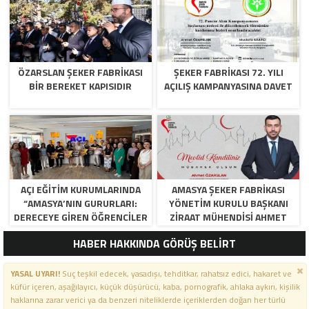
ÖZARSLAN ŞEKER FABRİKASI
ŞEKER FABRİKASI 72. YILI
BİR BEREKET KAPISIDIR
AÇILIŞ KAMPANYASINA DAVET
AÇI EĞİTİM KURUMLARINDA
AMASYA ŞEKER FABRIKASI
“AMASYA’NIN GURURLARI:
YÖNETIM KURULU BAŞKANI
DERECEYE GIREN ÖĞRENCILER
ZIRAAT MÜHENDISI AHMET
İÇIN ANLAMLI TÖREN”
ÖZARSLAN’IN MEVLID KANDILI
HABER HAKKINDA GÖRÜŞ BELİRT
MESAJI
YASAL UYARI!
Suç teşkil edecek, yasadışı, tehditkar, rahatsız edici, hakaret ve
küfür içeren, aşağılayıcı, küçük düşürücü, kaba, pornografik, ahlaka aykırı, kişilik
haklarına zarar verici ya da benzeri niteliklerde içeriklerden doğan her türlü