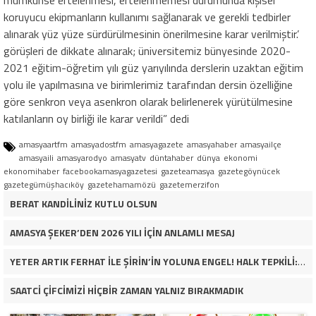
koruyucu ekipmanların kullanımı sağlanarak ve gerekli tedbirler
alınarak yüz yüze sürdürülmesinin önerilmesine karar verilmiştir.’
görüşleri de dikkate alınarak; üniversitemiz bünyesinde 2020-
2021 eğitim-öğretim yılı güz yarıyılında derslerin uzaktan eğitim
yolu ile yapılmasına ve birimlerimiz tarafından dersin özelliğine
göre senkron veya asenkron olarak belirlenerek yürütülmesine
katılanların oy birliği ile karar verildi” dedi
amasyaartfm
amasyadostfm
amasyagazete
amasyahaber
amasyailçe
amasyaili
amasyarodyo
amasyatv
düntahaber
dünya
ekonomi
ekonomihaber
facebookamasyagazetesi
gazeteamasya
gazetegöynücek
gazetegümüşhacıköy
gazetehamamözü
gazetemerzifon
BERAT KANDİLİNİZ KUTLU OLSUN
AMASYA ŞEKER’DEN 2026 YILI İÇİN ANLAMLI MESAJ
YETER ARTIK FERHAT İLE ŞİRİN’İN YOLUNA ENGEL! HALK TEPKİLİ: “YOLU KAPATMAK ÇÖZÜM DEĞİL, GÖREVİNİ YAP!”
SAATCİ ÇİFCİMİZİ HİÇBİR ZAMAN YALNIZ BIRAKMADIK