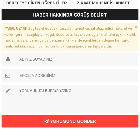
DERECEYE GIREN ÖĞRENCILER
ZIRAAT MÜHENDISI AHMET
İÇIN ANLAMLI TÖREN”
ÖZARSLAN’IN MEVLID KANDILI
HABER HAKKINDA GÖRÜŞ BELİRT
MESAJI
YASAL UYARI!
Suç teşkil edecek, yasadışı, tehditkar, rahatsız edici, hakaret ve
küfür içeren, aşağılayıcı, küçük düşürücü, kaba, pornografik, ahlaka aykırı, kişilik
haklarına zarar verici ya da benzeri niteliklerde içeriklerden doğan her türlü
mali, hukuki, cezai, idari sorumluluk içeriği gönderen kişiye aittir.
YORUMUNU GÖNDER