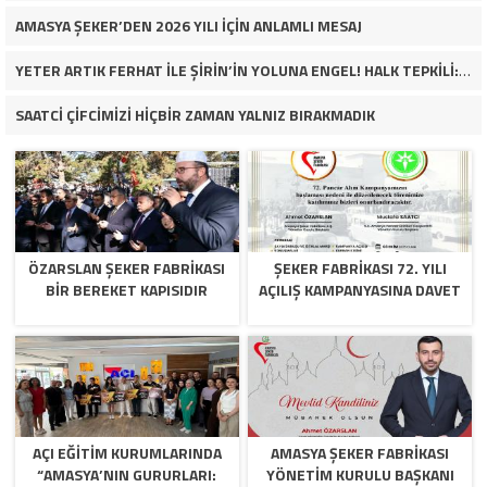
AMASYA ŞEKER’DEN 2026 YILI İÇİN ANLAMLI MESAJ
YETER ARTIK FERHAT İLE ŞİRİN’İN YOLUNA ENGEL! HALK TEPKİLİ: “YOLU KAPATMAK ÇÖZÜM DEĞİL, GÖREVİNİ YAP!”
SAATCİ ÇİFCİMİZİ HİÇBİR ZAMAN YALNIZ BIRAKMADIK
ÖZARSLAN ŞEKER FABRİKASI
ŞEKER FABRİKASI 72. YILI
BİR BEREKET KAPISIDIR
AÇILIŞ KAMPANYASINA DAVET
AÇI EĞİTİM KURUMLARINDA
AMASYA ŞEKER FABRIKASI
“AMASYA’NIN GURURLARI:
YÖNETIM KURULU BAŞKANI