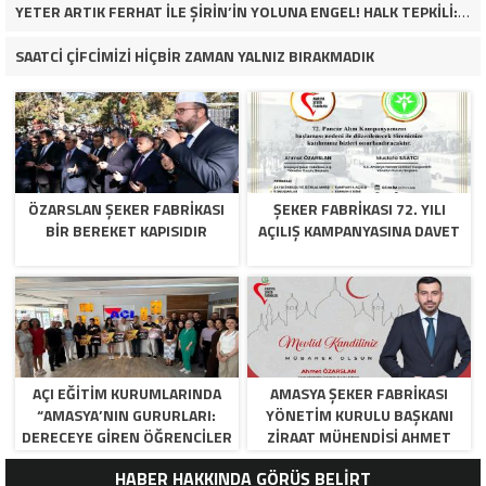
YETER ARTIK FERHAT İLE ŞİRİN’İN YOLUNA ENGEL! HALK TEPKİLİ: “YOLU KAPATMAK ÇÖZÜM DEĞİL, GÖREVİNİ YAP!”
SAATCİ ÇİFCİMİZİ HİÇBİR ZAMAN YALNIZ BIRAKMADIK
ÖZARSLAN ŞEKER FABRİKASI
ŞEKER FABRİKASI 72. YILI
BİR BEREKET KAPISIDIR
AÇILIŞ KAMPANYASINA DAVET
AÇI EĞİTİM KURUMLARINDA
AMASYA ŞEKER FABRIKASI
“AMASYA’NIN GURURLARI:
YÖNETIM KURULU BAŞKANI
DERECEYE GIREN ÖĞRENCILER
ZIRAAT MÜHENDISI AHMET
İÇIN ANLAMLI TÖREN”
ÖZARSLAN’IN MEVLID KANDILI
HABER HAKKINDA GÖRÜŞ BELİRT
MESAJI