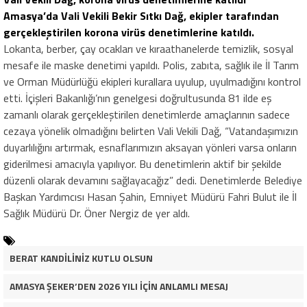
Amasya’da Vali Vekili Bekir Sıtkı Dağ, ekipler tarafından
gerçekleştirilen korona virüs denetimlerine katıldı.
Lokanta, berber, çay ocakları ve kıraathanelerde temizlik, sosyal
mesafe ile maske denetimi yapıldı. Polis, zabıta, sağlık ile İl Tarım
ve Orman Müdürlüğü ekipleri kurallara uyulup, uyulmadığını kontrol
etti. İçişleri Bakanlığı’nın genelgesi doğrultusunda 81 ilde eş
zamanlı olarak gerçekleştirilen denetimlerde amaçlarının sadece
cezaya yönelik olmadığını belirten Vali Vekili Dağ, “Vatandaşımızın
duyarlılığını artırmak, esnaflarımızın aksayan yönleri varsa onların
giderilmesi amacıyla yapılıyor. Bu denetimlerin aktif bir şekilde
düzenli olarak devamını sağlayacağız” dedi. Denetimlerde Belediye
Başkan Yardımcısı Hasan Şahin, Emniyet Müdürü Fahri Bulut ile İl
Sağlık Müdürü Dr. Öner Nergiz de yer aldı.
BERAT KANDİLİNİZ KUTLU OLSUN
AMASYA ŞEKER’DEN 2026 YILI İÇİN ANLAMLI MESAJ