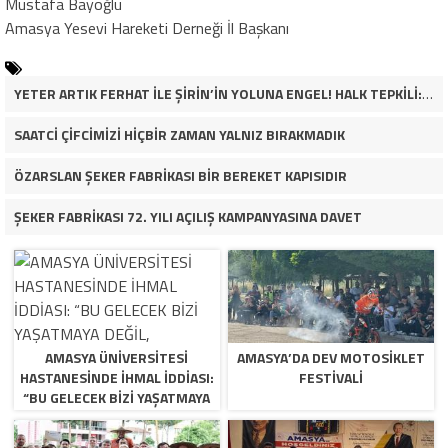
Mustafa Bayoğlu
Amasya Yesevi Hareketi Derneği İl Başkanı
YETER ARTIK FERHAT İLE ŞİRİN’İN YOLUNA ENGEL! HALK TEPKİLİ: “YOLU KAPATMAK ÇÖZÜM DEĞİL, GÖREVİNİ YAP!”
SAATCİ ÇİFCİMİZİ HİÇBİR ZAMAN YALNIZ BIRAKMADIK
ÖZARSLAN ŞEKER FABRİKASI BİR BEREKET KAPISIDIR
ŞEKER FABRİKASI 72. YILI AÇILIŞ KAMPANYASINA DAVET
AMASYA ÜNİVERSİTESİ
AMASYA’DA DEV MOTOSIKLET
HASTANESİNDE İHMAL İDDİASI:
FESTIVALI
“BU GELECEK BİZİ YAŞATMAYA
DEĞİL, ÖLDÜRMEYE GELİYOR!”