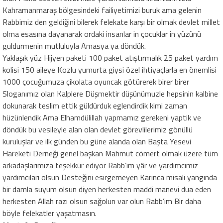
Kahramanmaraş bölgesindeki failiyetimizi buruk ama gelenin
Rabbimiz den geldiğini bilerek felekate karşı bir olmak devlet millet
olma esasına dayanarak ordaki insanlar in çocuklar in yüzünü
guldurmenin mutluluyla Amasya ya döndük.
Yaklaşık yüz Hijyen paketi 100 paket atıştırmalık 25 paket yardım
kolisi 150 aileye Kozlu yumurta giysi özel ihtiyaçlarla en önemlisi
1000 çocuğumuza çikolata oyuncak götürerek birer birer
Sloganımız olan Kalplere Düşmektir düşünümuzle hepsinin kalbine
dokunarak teslim ettik güldürduk eglendirdik kimi zaman
hüzünlendik Ama Elhamdülillah yapmamız gerekeni yaptik ve
döndük bu vesileyle alan olan devlet görevlilerimiz gönüllü
kuruluşlar ve ilk günden bu güne alanda olan Başta Yesevi
Hareketi Derneği genel başkan Mahmut cömert olmak üzere tüm
arkadaşlarımıza teşekkür ediyor Rabb’im yâr ve yardımcımiz
yardımcıları olsun Desteğini esirgemeyen Karınca misali yangında
bir damla suyum olsun diyen herkesten maddi manevi dua eden
herkesten Allah razı olsun sağolun var olun Rabb’im Bir daha
böyle felekatler yaşatmasın.