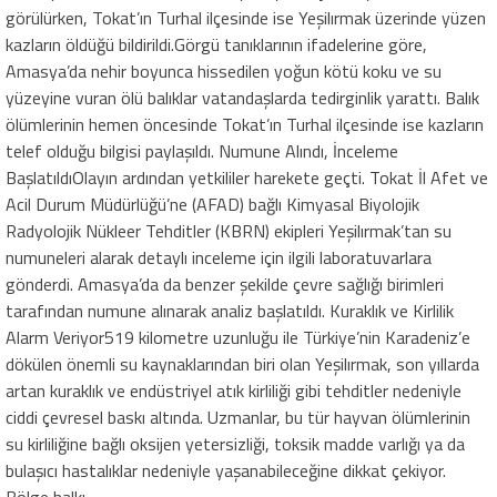
görülürken, Tokat’ın Turhal ilçesinde ise Yeşilırmak üzerinde yüzen
kazların öldüğü bildirildi.Görgü tanıklarının ifadelerine göre,
Amasya’da nehir boyunca hissedilen yoğun kötü koku ve su
yüzeyine vuran ölü balıklar vatandaşlarda tedirginlik yarattı. Balık
ölümlerinin hemen öncesinde Tokat’ın Turhal ilçesinde ise kazların
telef olduğu bilgisi paylaşıldı. Numune Alındı, İnceleme
BaşlatıldıOlayın ardından yetkililer harekete geçti. Tokat İl Afet ve
Acil Durum Müdürlüğü’ne (AFAD) bağlı Kimyasal Biyolojik
Radyolojik Nükleer Tehditler (KBRN) ekipleri Yeşilırmak’tan su
numuneleri alarak detaylı inceleme için ilgili laboratuvarlara
gönderdi. Amasya’da da benzer şekilde çevre sağlığı birimleri
tarafından numune alınarak analiz başlatıldı. Kuraklık ve Kirlilik
Alarm Veriyor519 kilometre uzunluğu ile Türkiye’nin Karadeniz’e
dökülen önemli su kaynaklarından biri olan Yeşilırmak, son yıllarda
artan kuraklık ve endüstriyel atık kirliliği gibi tehditler nedeniyle
ciddi çevresel baskı altında. Uzmanlar, bu tür hayvan ölümlerinin
su kirliliğine bağlı oksijen yetersizliği, toksik madde varlığı ya da
bulaşıcı hastalıklar nedeniyle yaşanabileceğine dikkat çekiyor.
Bölge halkı