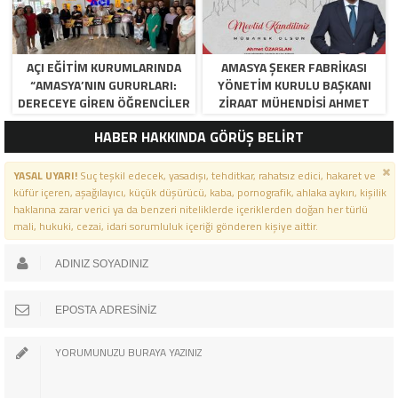
AÇI EĞİTİM KURUMLARINDA
AMASYA ŞEKER FABRIKASI
“AMASYA’NIN GURURLARI:
YÖNETIM KURULU BAŞKANI
DERECEYE GIREN ÖĞRENCILER
ZIRAAT MÜHENDISI AHMET
İÇIN ANLAMLI TÖREN”
ÖZARSLAN’IN MEVLID KANDILI
HABER HAKKINDA GÖRÜŞ BELİRT
MESAJI
YASAL UYARI!
Suç teşkil edecek, yasadışı, tehditkar, rahatsız edici, hakaret ve
küfür içeren, aşağılayıcı, küçük düşürücü, kaba, pornografik, ahlaka aykırı, kişilik
haklarına zarar verici ya da benzeri niteliklerde içeriklerden doğan her türlü
mali, hukuki, cezai, idari sorumluluk içeriği gönderen kişiye aittir.