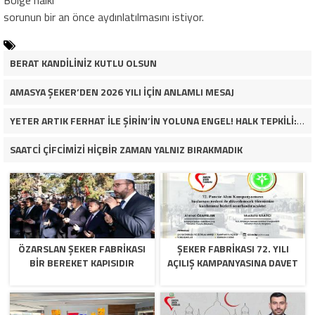
sorunun bir an önce aydınlatılmasını istiyor.
BERAT KANDİLİNİZ KUTLU OLSUN
AMASYA ŞEKER’DEN 2026 YILI İÇİN ANLAMLI MESAJ
YETER ARTIK FERHAT İLE ŞİRİN’İN YOLUNA ENGEL! HALK TEPKİLİ: “YOLU KAPATMAK ÇÖZÜM DEĞİL, GÖREVİNİ YAP!”
SAATCİ ÇİFCİMİZİ HİÇBİR ZAMAN YALNIZ BIRAKMADIK
ÖZARSLAN ŞEKER FABRİKASI
ŞEKER FABRİKASI 72. YILI
BİR BEREKET KAPISIDIR
AÇILIŞ KAMPANYASINA DAVET