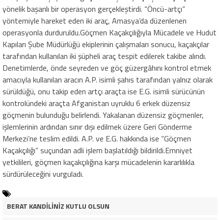
yönelik başarılı bir operasyon gerçekleştirdi. “Öncü-artçı”
yöntemiyle hareket eden iki araç, Amasya’da düzenlenen
operasyonla durduruldu.Göçmen Kaçakçılığıyla Mücadele ve Hudut
Kapıları Şube Müdürlüğü ekiplerinin çalışmaları sonucu, kaçakçılar
tarafından kullanılan iki şüpheli araç tespit edilerek takibe alındı.
Denetimlerde, önde seyreden ve göç güzergâhını kontrol etmek
amacıyla kullanılan aracın A.P. isimli şahıs tarafından yalnız olarak
sürüldüğü, onu takip eden artçı araçta ise E.G. isimli sürücünün
kontrolündeki araçta Afganistan uyruklu 6 erkek düzensiz
göçmenin bulunduğu belirlendi. Yakalanan düzensiz göçmenler,
işlemlerinin ardından sınır dışı edilmek üzere Geri Gönderme
Merkezi’ne teslim edildi. A.P. ve E.G. hakkında ise “Göçmen
Kaçakçılığı” suçundan adli işlem başlatıldığı bildirildi.Emniyet
yetkilileri, göçmen kaçakçılığına karşı mücadelenin kararlılıkla
sürdürüleceğini vurguladı.
BERAT KANDİLİNİZ KUTLU OLSUN