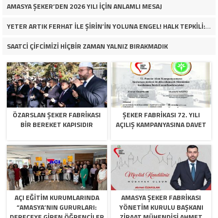
AMASYA ŞEKER’DEN 2026 YILI İÇİN ANLAMLI MESAJ
YETER ARTIK FERHAT İLE ŞİRİN’İN YOLUNA ENGEL! HALK TEPKİLİ: “YOLU KAPATMAK ÇÖZÜM DEĞİL, GÖREVİNİ YAP!”
SAATCİ ÇİFCİMİZİ HİÇBİR ZAMAN YALNIZ BIRAKMADIK
ÖZARSLAN ŞEKER FABRİKASI
ŞEKER FABRİKASI 72. YILI
BİR BEREKET KAPISIDIR
AÇILIŞ KAMPANYASINA DAVET
AÇI EĞİTİM KURUMLARINDA
AMASYA ŞEKER FABRIKASI
“AMASYA’NIN GURURLARI:
YÖNETIM KURULU BAŞKANI
DERECEYE GIREN ÖĞRENCILER
ZIRAAT MÜHENDISI AHMET