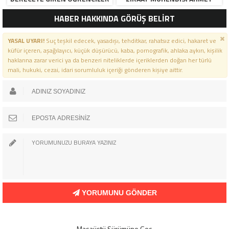
İÇIN ANLAMLI TÖREN”
ÖZARSLAN’IN MEVLID KANDILI
HABER HAKKINDA GÖRÜŞ BELİRT
MESAJI
YASAL UYARI!
Suç teşkil edecek, yasadışı, tehditkar, rahatsız edici, hakaret ve
küfür içeren, aşağılayıcı, küçük düşürücü, kaba, pornografik, ahlaka aykırı, kişilik
haklarına zarar verici ya da benzeri niteliklerde içeriklerden doğan her türlü
mali, hukuki, cezai, idari sorumluluk içeriği gönderen kişiye aittir.
YORUMUNU GÖNDER
Masaüstü Sürümüne Geç