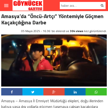
Amasya’da “Öncü-Artçı” Yöntemiyle Göçmen
Kaçakçılığına Darbe
05 Mayıs 2025 - 16:36 'de eklendi ve
304 views
kez görüntülendi.
Amasya – Amasya İl Emniyet Müdürlüğü ekipleri, doğu illerinden
batıya yasa dışı yollarla göçmen taşımaya çalışan kaçakçılara