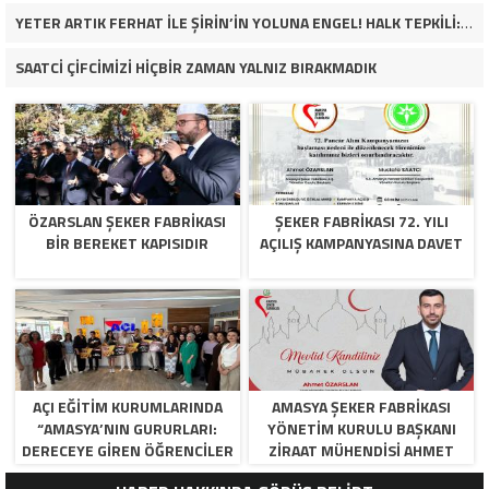
YETER ARTIK FERHAT İLE ŞİRİN’İN YOLUNA ENGEL! HALK TEPKİLİ: “YOLU KAPATMAK ÇÖZÜM DEĞİL, GÖREVİNİ YAP!”
SAATCİ ÇİFCİMİZİ HİÇBİR ZAMAN YALNIZ BIRAKMADIK
ÖZARSLAN ŞEKER FABRİKASI
ŞEKER FABRİKASI 72. YILI
BİR BEREKET KAPISIDIR
AÇILIŞ KAMPANYASINA DAVET
AÇI EĞİTİM KURUMLARINDA
AMASYA ŞEKER FABRIKASI
“AMASYA’NIN GURURLARI:
YÖNETIM KURULU BAŞKANI
DERECEYE GIREN ÖĞRENCILER
ZIRAAT MÜHENDISI AHMET
İÇIN ANLAMLI TÖREN”
ÖZARSLAN’IN MEVLID KANDILI