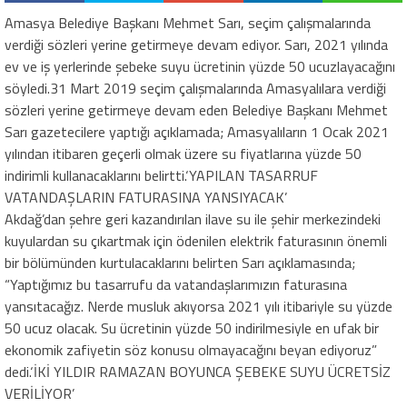
Amasya Belediye Başkanı Mehmet Sarı, seçim çalışmalarında
verdiği sözleri yerine getirmeye devam ediyor. Sarı, 2021 yılında
ev ve iş yerlerinde şebeke suyu ücretinin yüzde 50 ucuzlayacağını
söyledi.31 Mart 2019 seçim çalışmalarında Amasyalılara verdiği
sözleri yerine getirmeye devam eden Belediye Başkanı Mehmet
Sarı gazetecilere yaptığı açıklamada; Amasyalıların 1 Ocak 2021
yılından itibaren geçerli olmak üzere su fiyatlarına yüzde 50
indirimli kullanacaklarını belirtti.‘YAPILAN TASARRUF
VATANDAŞLARIN FATURASINA YANSIYACAK’
Akdağ’dan şehre geri kazandırılan ilave su ile şehir merkezindeki
kuyulardan su çıkartmak için ödenilen elektrik faturasının önemli
bir bölümünden kurtulacaklarını belirten Sarı açıklamasında;
“Yaptığımız bu tasarrufu da vatandaşlarımızın faturasına
yansıtacağız. Nerde musluk akıyorsa 2021 yılı itibariyle su yüzde
50 ucuz olacak. Su ücretinin yüzde 50 indirilmesiyle en ufak bir
ekonomik zafiyetin söz konusu olmayacağını beyan ediyoruz”
dedi.‘İKİ YILDIR RAMAZAN BOYUNCA ŞEBEKE SUYU ÜCRETSİZ
VERİLİYOR’