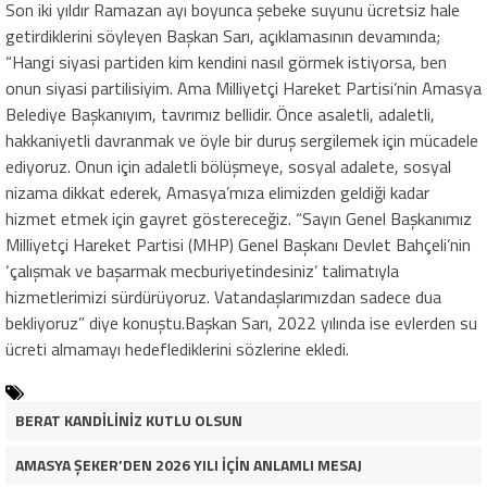
Son iki yıldır Ramazan ayı boyunca şebeke suyunu ücretsiz hale
getirdiklerini söyleyen Başkan Sarı, açıklamasının devamında;
“Hangi siyasi partiden kim kendini nasıl görmek istiyorsa, ben
onun siyasi partilisiyim. Ama Milliyetçi Hareket Partisi’nin Amasya
Belediye Başkanıyım, tavrımız bellidir. Önce asaletli, adaletli,
hakkaniyetli davranmak ve öyle bir duruş sergilemek için mücadele
ediyoruz. Onun için adaletli bölüşmeye, sosyal adalete, sosyal
nizama dikkat ederek, Amasya’mıza elimizden geldiği kadar
hizmet etmek için gayret göstereceğiz. “Sayın Genel Başkanımız
Milliyetçi Hareket Partisi (MHP) Genel Başkanı Devlet Bahçeli’nin
‘çalışmak ve başarmak mecburiyetindesiniz’ talimatıyla
hizmetlerimizi sürdürüyoruz. Vatandaşlarımızdan sadece dua
bekliyoruz” diye konuştu.Başkan Sarı, 2022 yılında ise evlerden su
ücreti almamayı hedeflediklerini sözlerine ekledi.
BERAT KANDİLİNİZ KUTLU OLSUN
AMASYA ŞEKER’DEN 2026 YILI İÇİN ANLAMLI MESAJ