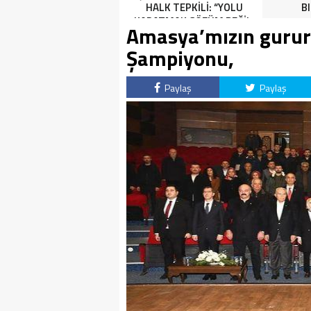
HALK TEPKİLİ: “YOLU
B
KAPATMAK ÇÖZÜM DEĞİL,
Amasya’mızın gurur
GÖREVİNİ YAP!”
Şampiyonu,
Paylaş
Paylaş