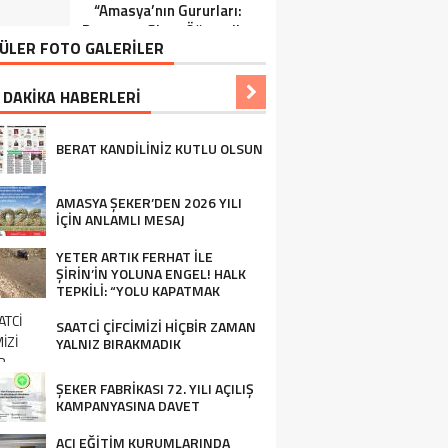
“Amasya’nın Gururları:
Ziraat Mühendisi Ahmet
Dereceye Giren Öğrenciler
ÖZARSLAN’ın Mevlid
ÜLER FOTO GALERİLER
İçin Anlamlı Tören”
Kandili Mesajı
 DAKİKA HABERLERİ
BERAT KANDİLİNİZ KUTLU OLSUN
AMASYA ŞEKER’DEN 2026 YILI
İÇİN ANLAMLI MESAJ
YETER ARTIK FERHAT İLE
ŞİRİN’İN YOLUNA ENGEL! HALK
TEPKİLİ: “YOLU KAPATMAK
ÇÖZÜM DEĞİL, GÖREVİNİ YAP!”
SAATCİ ÇİFCİMİZİ HİÇBİR ZAMAN
YALNIZ BIRAKMADIK
ŞEKER FABRİKASI 72. YILI AÇILIŞ
KAMPANYASINA DAVET
AÇI EĞİTİM KURUMLARINDA