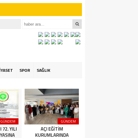
iler İçin Anlamlı
et ÖZARSLAN’ın
İYASET
SPOR
SAĞLIK
GÜNDEM
GÜNDEM
GÜNDEM
72. YILI
AÇI EĞİTİM
Amasya Şeker Fabrikası
YASINA
KURUMLARINDA
Yönetim Kurulu Başkanı