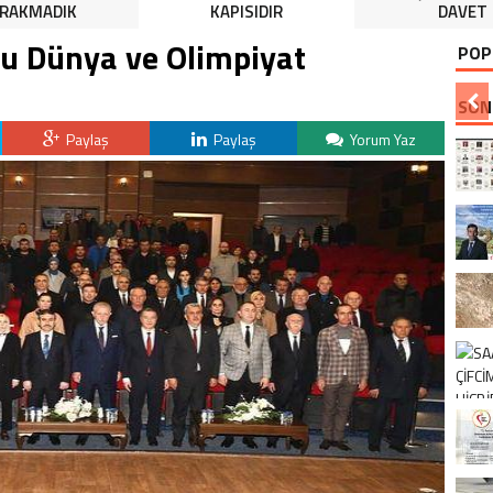
IRAKMADIK
KAPISIDIR
DAVET
u Dünya ve Olimpiyat
POP
SON
Paylaş
Paylaş
Yorum Yaz