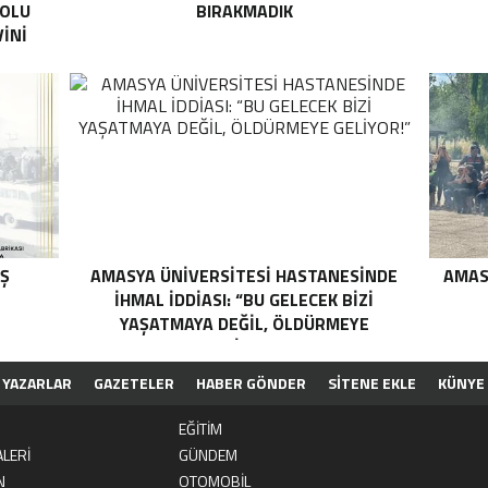
YOLU
BIRAKMADIK
İNİ
IŞ
AMASYA ÜNİVERSİTESİ HASTANESİNDE
AMAS
İHMAL İDDİASI: “BU GELECEK BİZİ
YAŞATMAYA DEĞİL, ÖLDÜRMEYE
GELİYOR!”
YAZARLAR
GAZETELER
HABER GÖNDER
SİTENE EKLE
KÜNYE
EĞİTİM
LERİ
GÜNDEM
N
OTOMOBİL