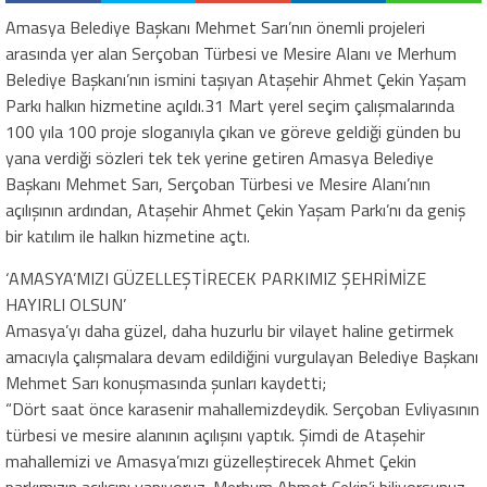
Amasya Belediye Başkanı Mehmet Sarı’nın önemli projeleri
arasında yer alan Serçoban Türbesi ve Mesire Alanı ve Merhum
Belediye Başkanı’nın ismini taşıyan Ataşehir Ahmet Çekin Yaşam
Parkı halkın hizmetine açıldı.31 Mart yerel seçim çalışmalarında
100 yıla 100 proje sloganıyla çıkan ve göreve geldiği günden bu
yana verdiği sözleri tek tek yerine getiren Amasya Belediye
Başkanı Mehmet Sarı, Serçoban Türbesi ve Mesire Alanı’nın
açılışının ardından, Ataşehir Ahmet Çekin Yaşam Parkı’nı da geniş
bir katılım ile halkın hizmetine açtı.
‘AMASYA’MIZI GÜZELLEŞTİRECEK PARKIMIZ ŞEHRİMİZE
HAYIRLI OLSUN’
Amasya’yı daha güzel, daha huzurlu bir vilayet haline getirmek
amacıyla çalışmalara devam edildiğini vurgulayan Belediye Başkanı
Mehmet Sarı konuşmasında şunları kaydetti;
“Dört saat önce karasenir mahallemizdeydik. Serçoban Evliyasının
türbesi ve mesire alanının açılışını yaptık. Şimdi de Ataşehir
mahallemizi ve Amasya’mızı güzelleştirecek Ahmet Çekin
parkımızın açılışını yapıyoruz. Merhum Ahmet Çekin’i biliyorsunuz.