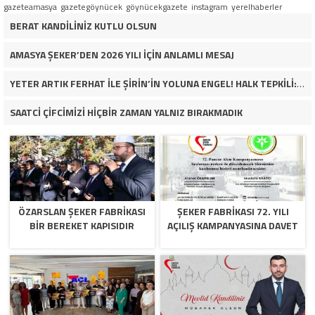
gazeteamasya
gazetegöynücek
göynücekgazete
instagram
yerelhaberler
BERAT KANDİLİNİZ KUTLU OLSUN
AMASYA ŞEKER’DEN 2026 YILI İÇİN ANLAMLI MESAJ
YETER ARTIK FERHAT İLE ŞİRİN’İN YOLUNA ENGEL! HALK TEPKİLİ: “YOLU KAPATMAK ÇÖZÜM DEĞİL, GÖREVİNİ YAP!”
SAATCİ ÇİFCİMİZİ HİÇBİR ZAMAN YALNIZ BIRAKMADIK
ÖZARSLAN ŞEKER FABRİKASI
ŞEKER FABRİKASI 72. YILI
BİR BEREKET KAPISIDIR
AÇILIŞ KAMPANYASINA DAVET