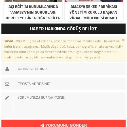
AÇI EĞİTİM KURUMLARINDA
AMASYA ŞEKER FABRIKASI
“AMASYA’NIN GURURLARI:
YÖNETIM KURULU BAŞKANI
DERECEYE GIREN ÖĞRENCILER
ZIRAAT MÜHENDISI AHMET
İÇIN ANLAMLI TÖREN”
ÖZARSLAN’IN MEVLID KANDILI
HABER HAKKINDA GÖRÜŞ BELİRT
MESAJI
YASAL UYARI!
Suç teşkil edecek, yasadışı, tehditkar, rahatsız edici, hakaret ve
küfür içeren, aşağılayıcı, küçük düşürücü, kaba, pornografik, ahlaka aykırı, kişilik
haklarına zarar verici ya da benzeri niteliklerde içeriklerden doğan her türlü
mali, hukuki, cezai, idari sorumluluk içeriği gönderen kişiye aittir.
YORUMUNU GÖNDER