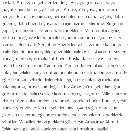
başladı. Amasya o şehirlerden değil. Buraya gelen ab-ı hayat
(hayat suyu) bulmuş gibi oluyor. Amasya’da yaşayanın ömrü
uzuyor. Biz de insanımızın, hemşehrilerimizin daha sağlıklı, daha
güvenli, daha huzurlu yaşamaları için hizmet ediyoruz. Bugün de
yaptığımız hizmetlere yeni halkalar ekledik. Memnu olacağınız,
mutlu olacağınız işler yapmak boynumuzun borcu. Çünkü sizlere
hizmet edenin adı, Serçoban Hazretleri gibi kıyamete kadar iyilikle
anılır. Ben de adımın iyilikle, güzellikle anılmasını istiyorum. Sizden
alacağım en büyük mükâfat budur. Başka da bir şey istemem.
İnsan bir şehirde maddî ve manevî anlamda her ihtiyacını hızlı ve
kolay bir şekilde karşılamalı ve bunalmadan sıkılmadan yaşamalıdır.
Eğer bir insan şehirde dinlenebileceği, huzur bulacağı mekânlar
bulamıyorsa, orası şehir değildir. Biz Amasya’nın şehir kimliğini
geliştirmek ve kalıcı şekilde korumak için çalışıyoruz. Millete hizmet
etme ehliyeti olan herkesin yapması gereken budur. Parklar, yeşil
alanlar, yürüyüş yolları da şehirleri bina, işyeri yığını olmaktan
çıkartan dinlenme, eğlenme merkezleridir. İnsanlarımız parklarda
rahatlar. Mahallelerimizi parklarla güzelleşir. Amacımız Ahmet
Çekin parkı gibi yeşil alanların sayısını artırmaktır. İnşallah