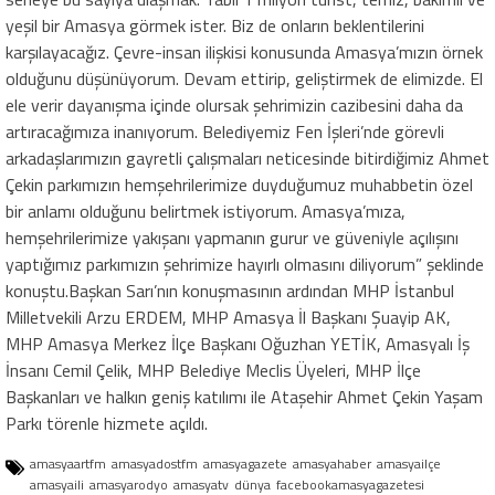
yeşil bir Amasya görmek ister. Biz de onların beklentilerini
karşılayacağız. Çevre-insan ilişkisi konusunda Amasya’mızın örnek
olduğunu düşünüyorum. Devam ettirip, geliştirmek de elimizde. El
ele verir dayanışma içinde olursak şehrimizin cazibesini daha da
artıracağımıza inanıyorum. Belediyemiz Fen İşleri’nde görevli
arkadaşlarımızın gayretli çalışmaları neticesinde bitirdiğimiz Ahmet
Çekin parkımızın hemşehrilerimize duyduğumuz muhabbetin özel
bir anlamı olduğunu belirtmek istiyorum. Amasya’mıza,
hemşehrilerimize yakışanı yapmanın gurur ve güveniyle açılışını
yaptığımız parkımızın şehrimize hayırlı olmasını diliyorum” şeklinde
konuştu.Başkan Sarı’nın konuşmasının ardından MHP İstanbul
Milletvekili Arzu ERDEM, MHP Amasya İl Başkanı Şuayip AK,
MHP Amasya Merkez İlçe Başkanı Oğuzhan YETİK, Amasyalı İş
İnsanı Cemil Çelik, MHP Belediye Meclis Üyeleri, MHP İlçe
Başkanları ve halkın geniş katılımı ile Ataşehir Ahmet Çekin Yaşam
Parkı törenle hizmete açıldı.
amasyaartfm
amasyadostfm
amasyagazete
amasyahaber
amasyailçe
amasyaili
amasyarodyo
amasyatv
dünya
facebookamasyagazetesi