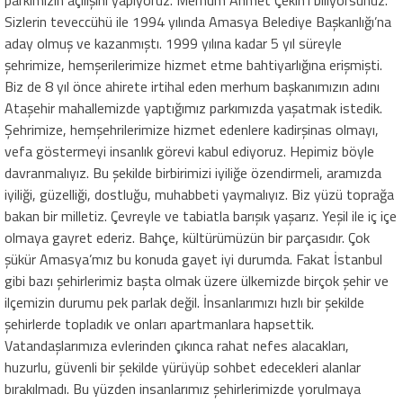
Sizlerin teveccühü ile 1994 yılında Amasya Belediye Başkanlığı’na
aday olmuş ve kazanmıştı. 1999 yılına kadar 5 yıl süreyle
şehrimize, hemşerilerimize hizmet etme bahtiyarlığına erişmişti.
Biz de 8 yıl önce ahirete irtihal eden merhum başkanımızın adını
Ataşehir mahallemizde yaptığımız parkımızda yaşatmak istedik.
Şehrimize, hemşehrilerimize hizmet edenlere kadirşinas olmayı,
vefa göstermeyi insanlık görevi kabul ediyoruz. Hepimiz böyle
davranmalıyız. Bu şekilde birbirimizi iyiliğe özendirmeli, aramızda
iyiliği, güzelliği, dostluğu, muhabbeti yaymalıyız. Biz yüzü toprağa
bakan bir milletiz. Çevreyle ve tabiatla barışık yaşarız. Yeşil ile iç içe
olmaya gayret ederiz. Bahçe, kültürümüzün bir parçasıdır. Çok
şükür Amasya’mız bu konuda gayet iyi durumda. Fakat İstanbul
gibi bazı şehirlerimiz başta olmak üzere ülkemizde birçok şehir ve
ilçemizin durumu pek parlak değil. İnsanlarımızı hızlı bir şekilde
şehirlerde topladık ve onları apartmanlara hapsettik.
Vatandaşlarımıza evlerinden çıkınca rahat nefes alacakları,
huzurlu, güvenli bir şekilde yürüyüp sohbet edecekleri alanlar
bırakılmadı. Bu yüzden insanlarımız şehirlerimizde yorulmaya