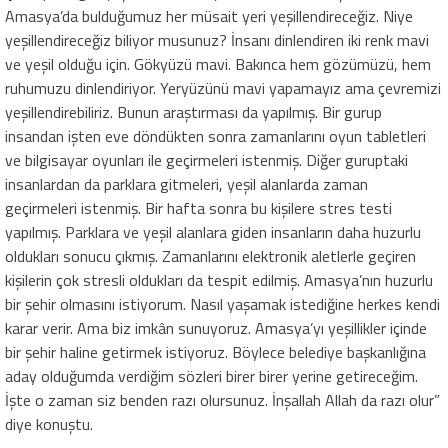
Amasya’da bulduğumuz her müsait yeri yeşillendireceğiz. Niye
yeşillendireceğiz biliyor musunuz? İnsanı dinlendiren iki renk mavi
ve yeşil olduğu için. Gökyüzü mavi. Bakınca hem gözümüzü, hem
ruhumuzu dinlendiriyor. Yeryüzünü mavi yapamayız ama çevremizi
yeşillendirebiliriz. Bunun araştırması da yapılmış. Bir gurup
insandan işten eve döndükten sonra zamanlarını oyun tabletleri
ve bilgisayar oyunları ile geçirmeleri istenmiş. Diğer guruptaki
insanlardan da parklara gitmeleri, yeşil alanlarda zaman
geçirmeleri istenmiş. Bir hafta sonra bu kişilere stres testi
yapılmış. Parklara ve yeşil alanlara giden insanların daha huzurlu
oldukları sonucu çıkmış. Zamanlarını elektronik aletlerle geçiren
kişilerin çok stresli oldukları da tespit edilmiş. Amasya’nın huzurlu
bir şehir olmasını istiyorum. Nasıl yaşamak istediğine herkes kendi
karar verir. Ama biz imkân sunuyoruz. Amasya’yı yeşillikler içinde
bir şehir haline getirmek istiyoruz. Böylece belediye başkanlığına
aday olduğumda verdiğim sözleri birer birer yerine getireceğim.
İşte o zaman siz benden razı olursunuz. İnşallah Allah da razı olur”
diye konuştu.