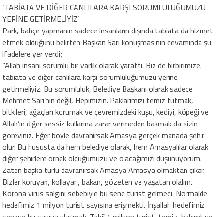
‘TABİATA VE DİĞER CANLILARA KARŞI SORUMLULUĞUMUZU
YERİNE GETİRMELİYİZ’
Park, bahçe yapmanın sadece insanların dışında tabiata da hizmet
etmek olduğunu belirten Başkan Sarı konuşmasının devamında şu
ifadelere yer verdi;
“Allah insanı sorumlu bir varlık olarak yarattı. Biz de birbirimize,
tabiata ve diğer canlılara karşı sorumluluğumuzu yerine
getirmeliyiz. Bu sorumluluk, Belediye Başkanı olarak sadece
Mehmet Sarı’nın değil, Hepimizin. Paklarımızı temiz tutmak,
bitkileri, ağaçları korumak ve çevremizdeki kuşu, kediyi, köpeği ve
Allah’ın diğer sessiz kullarına zarar vermeden bakmak da sizin
göreviniz. Eğer böyle davranırsak Amasya gerçek manada şehir
olur. Bu hususta da hem belediye olarak, hem Amasyalılar olarak
diğer şehirlere örnek olduğumuzu ve olacağımızı düşünüyorum.
Zaten başka türlü davranırsak Amasya Amasya olmaktan çıkar.
Bizler koruyan, kollayan, bakan, gözeten ve yaşatan olalım.
Korona virüs salgını sebebiyle bu sene turist gelmedi. Normalde
hedefimiz 1 milyon turist sayısına erişmekti. İnşallah hedefimiz
seneye bu sayıya ulaşmak. Tabiî 1 milyon turist, temiz, bakımlı ve