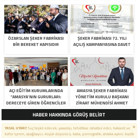
ÖZARSLAN ŞEKER FABRİKASI
ŞEKER FABRİKASI 72. YILI
BİR BEREKET KAPISIDIR
AÇILIŞ KAMPANYASINA DAVET
AÇI EĞİTİM KURUMLARINDA
AMASYA ŞEKER FABRIKASI
“AMASYA’NIN GURURLARI:
YÖNETIM KURULU BAŞKANI
DERECEYE GIREN ÖĞRENCILER
ZIRAAT MÜHENDISI AHMET
İÇIN ANLAMLI TÖREN”
ÖZARSLAN’IN MEVLID KANDILI
HABER HAKKINDA GÖRÜŞ BELİRT
MESAJI
YASAL UYARI!
Suç teşkil edecek, yasadışı, tehditkar, rahatsız edici, hakaret ve
küfür içeren, aşağılayıcı, küçük düşürücü, kaba, pornografik, ahlaka aykırı, kişilik