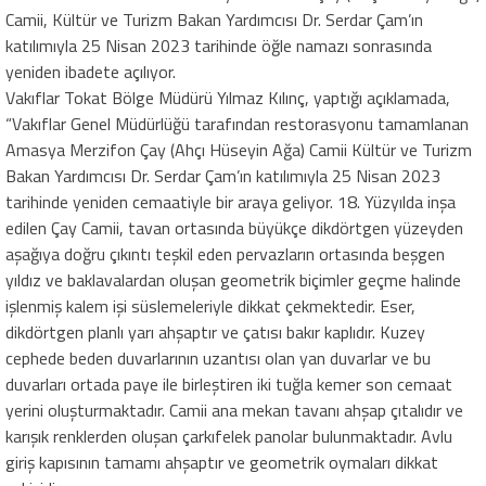
Camii, Kültür ve Turizm Bakan Yardımcısı Dr. Serdar Çam’ın
katılımıyla 25 Nisan 2023 tarihinde öğle namazı sonrasında
yeniden ibadete açılıyor.
Vakıflar Tokat Bölge Müdürü Yılmaz Kılınç, yaptığı açıklamada,
“Vakıflar Genel Müdürlüğü tarafından restorasyonu tamamlanan
Amasya Merzifon Çay (Ahçı Hüseyin Ağa) Camii Kültür ve Turizm
Bakan Yardımcısı Dr. Serdar Çam’ın katılımıyla 25 Nisan 2023
tarihinde yeniden cemaatiyle bir araya geliyor. 18. Yüzyılda inşa
edilen Çay Camii, tavan ortasında büyükçe dikdörtgen yüzeyden
aşağıya doğru çıkıntı teşkil eden pervazların ortasında beşgen
yıldız ve baklavalardan oluşan geometrik biçimler geçme halinde
işlenmiş kalem işi süslemeleriyle dikkat çekmektedir. Eser,
dikdörtgen planlı yarı ahşaptır ve çatısı bakır kaplıdır. Kuzey
cephede beden duvarlarının uzantısı olan yan duvarlar ve bu
duvarları ortada paye ile birleştiren iki tuğla kemer son cemaat
yerini oluşturmaktadır. Camii ana mekan tavanı ahşap çıtalıdır ve
karışık renklerden oluşan çarkıfelek panolar bulunmaktadır. Avlu
giriş kapısının tamamı ahşaptır ve geometrik oymaları dikkat