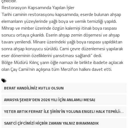
çekicidir.
Restorasyon Kapsamında Yapılan İşler
Tarihi caminin restorasyonu kapsamında; eserde bulunan ahşap
elemanların yüzeylerinde yağlı boya ve vernik temizliği yapıldı.
Mihrap ve minber üzerinde özgün kalemişi itinalı boya raspası
sonucu ortaya çıkarıldı. Eserin ahşap zemin döşemesi ve ahşap
tavanı yenilendi. Minare üzerindeki yağlı boya raspası yapıldıktan
sonra ahşap koruyucu sürüldü. Cami çevre düzenlemesi yapılarak
eser döneminin özelliklerini yansıtması sağlandı” dedi.
Bölge Müdürü Kılınç yarın öğle namazı ile birlikte ibadete açılacak
olan Çay Camii’nin açılışına tüm Merzifon halkını davet etti.
BERAT KANDİLİNİZ KUTLU OLSUN
AMASYA ŞEKER’DEN 2026 YILI İÇİN ANLAMLI MESAJ
YETER ARTIK FERHAT İLE ŞİRİN’İN YOLUNA ENGEL! HALK TEPKİLİ: “YOLU KAPATMAK ÇÖZÜM DEĞİL, GÖREVİNİ YAP!”
SAATCİ ÇİFCİMİZİ HİÇBİR ZAMAN YALNIZ BIRAKMADIK