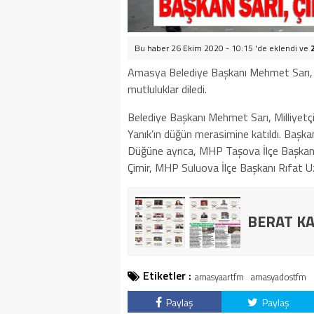
Bu haber 26 Ekim 2020 - 10:15 'de eklendi ve
Amasya Belediye Başkanı Mehmet Sarı, Sa
mutluluklar diledi.
Belediye Başkanı Mehmet Sarı, Milliyetç
Yanık’ın düğün merasimine katıldı. Başkan
Düğüne ayrıca, MHP Taşova İlçe Başkan
Çimir, MHP Suluova İlçe Başkanı Rıfat Uzu
BERAT KA
Etiketler :
amasyaartfm
amasyadostfm
Paylaş
Paylaş