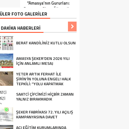
“Amasya’nın Gururları:
Ziraat Mühendisi Ahmet
Dereceye Giren Öğrenciler
ÖZARSLAN’ın Mevlid
ÜLER FOTO GALERİLER
İçin Anlamlı Tören”
Kandili Mesajı
 DAKİKA HABERLERİ
BERAT KANDİLİNİZ KUTLU OLSUN
AMASYA ŞEKER’DEN 2026 YILI
İÇİN ANLAMLI MESAJ
YETER ARTIK FERHAT İLE
ŞİRİN’İN YOLUNA ENGEL! HALK
TEPKİLİ: “YOLU KAPATMAK
ÇÖZÜM DEĞİL, GÖREVİNİ YAP!”
SAATCİ ÇİFCİMİZİ HİÇBİR ZAMAN
YALNIZ BIRAKMADIK
ŞEKER FABRİKASI 72. YILI AÇILIŞ
KAMPANYASINA DAVET
AÇI EĞİTİM KURUMLARINDA