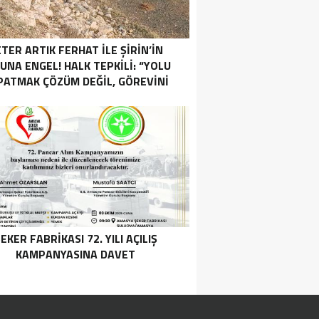
TER ARTIK FERHAT İLE ŞİRİN’İN
UNA ENGEL! HALK TEPKİLİ: “YOLU
PATMAK ÇÖZÜM DEĞİL, GÖREVİNİ
YAP!”
EKER FABRİKASI 72. YILI AÇILIŞ
KAMPANYASINA DAVET