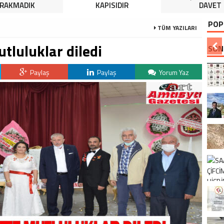
IRAKMADIK
KAPISIDIR
DAVET
POP
TÜM YAZILARI
utluluklar diledi
SON
Paylaş
Paylaş
Yorum Yaz