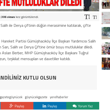
2.306 views
kez görüntülendi.
lih ile Derya çiftinin düğün merasimine katılarak, çifte
i Hareket Partisi Gümüşhacıköy İlçe Başkan Yardımcısı Salih
 Sarı, Salih ve Derya Çiftine ömür boyu mutluluklar diledi.
ı Aslan Berber, MHP Gümüşhacıköy İlçe Başkanı Tuğrul
n, teşkilat mensupları ve davetliler katıldı.
NDİLİNİZ KUTLU OLSUN
gazetegöynücek
göynücekgazete
yerelhaberler
Paylaş
Paylaş
Yorum Yaz