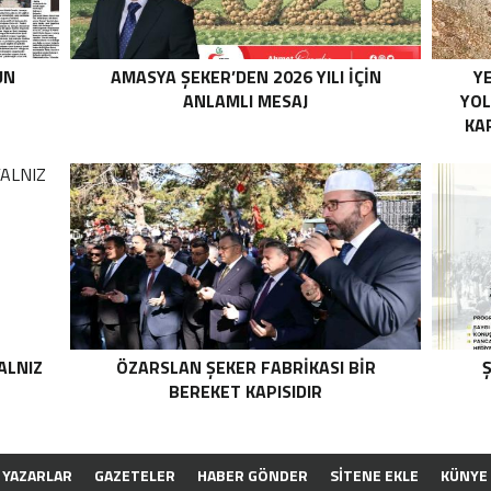
UN
AMASYA ŞEKER’DEN 2026 YILI İÇİN
YE
ANLAMLI MESAJ
YOL
KA
ALNIZ
ÖZARSLAN ŞEKER FABRİKASI BİR
Ş
BEREKET KAPISIDIR
YAZARLAR
GAZETELER
HABER GÖNDER
SİTENE EKLE
KÜNYE