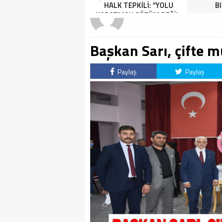
HALK TEPKİLİ: “YOLU
B
KAPATMAK ÇÖZÜM DEĞİL,
GÖREVİNİ YAP!”
Başkan Sarı, çifte m
Paylaş
Paylaş