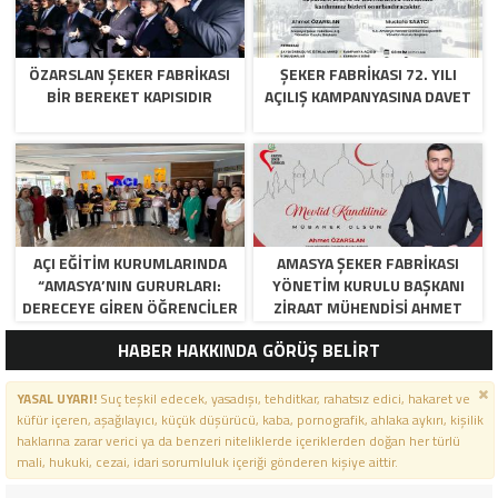
ÖZARSLAN ŞEKER FABRİKASI
ŞEKER FABRİKASI 72. YILI
BİR BEREKET KAPISIDIR
AÇILIŞ KAMPANYASINA DAVET
AÇI EĞİTİM KURUMLARINDA
AMASYA ŞEKER FABRIKASI
“AMASYA’NIN GURURLARI:
YÖNETIM KURULU BAŞKANI
DERECEYE GIREN ÖĞRENCILER
ZIRAAT MÜHENDISI AHMET
İÇIN ANLAMLI TÖREN”
ÖZARSLAN’IN MEVLID KANDILI
HABER HAKKINDA GÖRÜŞ BELİRT
MESAJI
YASAL UYARI!
Suç teşkil edecek, yasadışı, tehditkar, rahatsız edici, hakaret ve
küfür içeren, aşağılayıcı, küçük düşürücü, kaba, pornografik, ahlaka aykırı, kişilik
haklarına zarar verici ya da benzeri niteliklerde içeriklerden doğan her türlü
mali, hukuki, cezai, idari sorumluluk içeriği gönderen kişiye aittir.