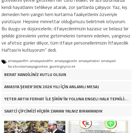
kendi hayatlarını tehlikeye atarak, zor şartlarda çalışıyor. Yaz, kış
demeden hem yangın hem kurtarma faaliyetlerini özveriyle
yürütüyor. Hepsine minnettar olduğumuzu belirtmek istiyorum.
Bu duygu ve düşüncelerle; itfaiyecilerimizin kazasız ve belasız bir
şekilde görevlerini yerine getirmelerini temenni ederken, yangınsız
ve afetsiz günler diliyor, tüm itfaiye personellerimizin İtfaiyecilik
Haftası’nı kutluyorum” dedi.
amasyaartfm
amasyadostfm
amasyagazete
amasyahaber
amasyaili
facebookamasyagazetesi
gazetegöynücek
BERAT KANDİLİNİZ KUTLU OLSUN
AMASYA ŞEKER’DEN 2026 YILI İÇİN ANLAMLI MESAJ
YETER ARTIK FERHAT İLE ŞİRİN’İN YOLUNA ENGEL! HALK TEPKİLİ: “YOLU KAPATMAK ÇÖZÜM DEĞİL, GÖREVİNİ YAP!”
SAATCİ ÇİFCİMİZİ HİÇBİR ZAMAN YALNIZ BIRAKMADIK