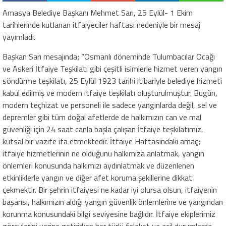
Amasya Belediye Başkanı Mehmet Sarı, 25 Eylül- 1 Ekim
tarihlerinde kutlanan itfaiyeciler haftası nedeniyle bir mesaj
yayımladı.
Başkan Sarı mesajında; “Osmanlı döneminde Tulumbacılar Ocağı
ve Askeri İtfaiye Teşkilatı gibi çeşitli isimlerle hizmet veren yangın
söndürme teşkilatı, 25 Eylül 1923 tarihi itibariyle belediye hizmeti
kabul edilmiş ve modern itfaiye teşkilatı oluşturulmuştur. Bugün,
modern teçhizat ve personeli ile sadece yangınlarda değil, sel ve
depremler gibi tüm doğal afetlerde de halkımızın can ve mal
güvenliği için 24 saat canla başla çalışan İtfaiye teşkilatımız,
kutsal bir vazife ifa etmektedir. İtfaiye Haftasındaki amaç;
itfaiye hizmetlerinin ne olduğunu halkımıza anlatmak, yangın
önlemleri konusunda halkımızı aydınlatmak ve düzenlenen
etkinliklerle yangın ve diğer afet koruma şekillerine dikkat
çekmektir. Bir şehrin itfaiyesi ne kadar iyi olursa olsun, itfaiyenin
başarısı, halkımızın aldığı yangın güvenlik önlemlerine ve yangından
korunma konusundaki bilgi seviyesine bağlıdır. İtfaiye ekiplerimiz
görevlerini yerine getirirken her türlü felaket ve acil durumlarda