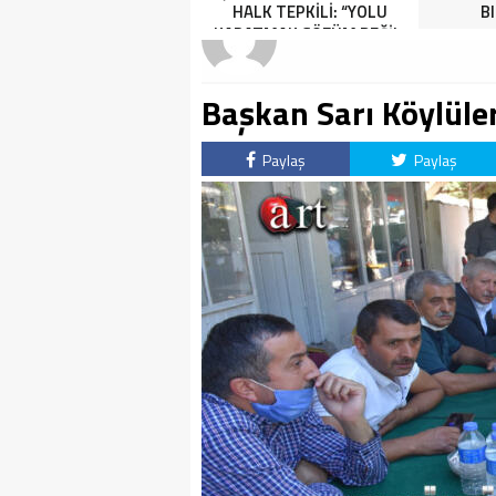
HALK TEPKİLİ: “YOLU
B
KAPATMAK ÇÖZÜM DEĞİL,
GÖREVİNİ YAP!”
Başkan Sarı Köylüleri
Paylaş
Paylaş