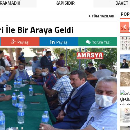
IRAKMADIK
KAPISIDIR
DAVET
POP
TÜM YAZILARI
 İle Bir Araya Geldi
SON
Paylaş
Paylaş
Yorum Yaz