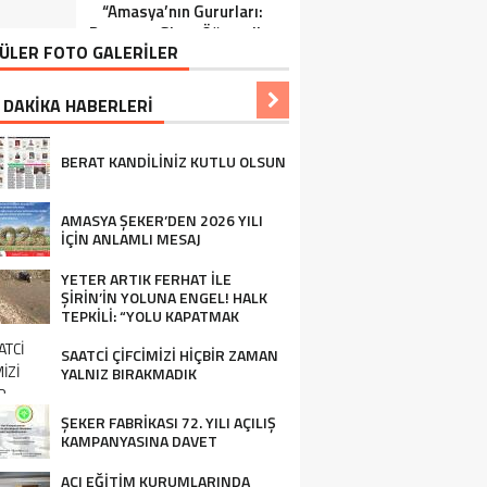
“Amasya’nın Gururları:
Ziraat Mühendisi Ahmet
Dereceye Giren Öğrenciler
ÖZARSLAN’ın Mevlid
ÜLER FOTO GALERİLER
İçin Anlamlı Tören”
Kandili Mesajı
 DAKİKA HABERLERİ
BERAT KANDİLİNİZ KUTLU OLSUN
AMASYA ŞEKER’DEN 2026 YILI
İÇİN ANLAMLI MESAJ
YETER ARTIK FERHAT İLE
ŞİRİN’İN YOLUNA ENGEL! HALK
TEPKİLİ: “YOLU KAPATMAK
ÇÖZÜM DEĞİL, GÖREVİNİ YAP!”
SAATCİ ÇİFCİMİZİ HİÇBİR ZAMAN
YALNIZ BIRAKMADIK
ŞEKER FABRİKASI 72. YILI AÇILIŞ
KAMPANYASINA DAVET
AÇI EĞİTİM KURUMLARINDA