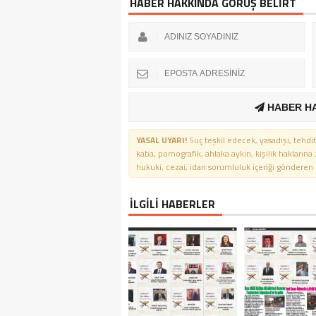
HABER HAKKINDA GÖRÜŞ BELİRT
HABER H
YASAL UYARI!
Suç teşkil edecek, yasadışı, tehdit
kaba, pornografik, ahlaka aykırı, kişilik haklarına
hukuki, cezai, idari sorumluluk içeriği gönderen ki
İLGİLİ HABERLER