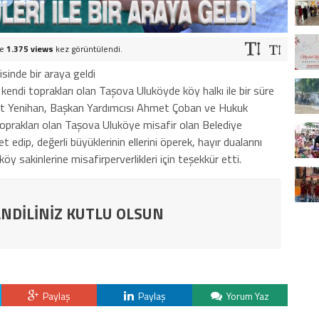
ve
1.375 views
kez görüntülendi.
isinde bir araya geldi
ndi toprakları olan Taşova Uluköyde köy halkı ile bir süre
t Yenihan, Başkan Yardımcısı Ahmet Çoban ve Hukuk
toprakları olan Taşova Uluköye misafir olan Belediye
edip, değerli büyüklerinin ellerini öperek, hayır dualarını
 köy sakinlerine misafirperverlikleri için teşekkür etti.
NDİLİNİZ KUTLU OLSUN
Paylaş
Paylaş
Yorum Yaz