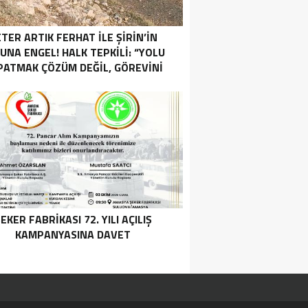
TER ARTIK FERHAT İLE ŞİRİN’İN
UNA ENGEL! HALK TEPKİLİ: “YOLU
PATMAK ÇÖZÜM DEĞİL, GÖREVİNİ
YAP!”
EKER FABRİKASI 72. YILI AÇILIŞ
KAMPANYASINA DAVET