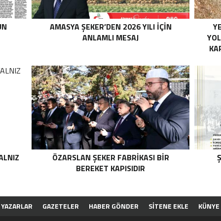
UN
AMASYA ŞEKER’DEN 2026 YILI İÇİN
YE
ANLAMLI MESAJ
YOL
KA
ALNIZ
ÖZARSLAN ŞEKER FABRİKASI BİR
Ş
BEREKET KAPISIDIR
YAZARLAR
GAZETELER
HABER GÖNDER
SİTENE EKLE
KÜNYE