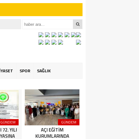
iler İçin Anlamlı
et ÖZARSLAN’ın
İYASET
SPOR
SAĞLIK
GÜNDEM
GÜNDEM
GÜNDEM
72. YILI
AÇI EĞİTİM
Amasya Şeker Fabrikası
YASINA
KURUMLARINDA
Yönetim Kurulu Başkanı