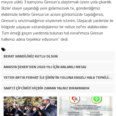
meyve yüklü 3 kamyonu Giresun’a ulaştırmak üzere yola çıkardık.
Bizler olayın yaşandığı yere gidemezsek te, gönderdiğimiz
ekibimizle birlikte Giresun’un acısını gönlümüzde taşıdığımızı,
Giresun’u unutmadığımızı söylemek isterim. Ulaşacak yardımlar ile
bölgede yaşayan vatandaşlarımız bir nebze nefes alabilecekler.
Tüm emeği geçen yardımda bulunan hal esnafımıza Giresun
halkımız adına teşekkür ediyorum” dedi.
BERAT KANDİLİNİZ KUTLU OLSUN
AMASYA ŞEKER’DEN 2026 YILI İÇİN ANLAMLI MESAJ
YETER ARTIK FERHAT İLE ŞİRİN’İN YOLUNA ENGEL! HALK TEPKİLİ: “YOLU KAPATMAK ÇÖZÜM DEĞİL, GÖREVİNİ YAP!”
SAATCİ ÇİFCİMİZİ HİÇBİR ZAMAN YALNIZ BIRAKMADIK