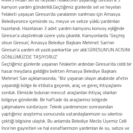
kamyon yardım gönderildi.Geçtiğimiz günlerde sel ve heyelan
felaketi yaşayan Giresun’da yaralarının sarılması için Amasya
Belediyesince içerisinde su, meyve ve sebze yüklü yardımları
hazırlandı. Hazırlanan 3 adet yardım kamyonu konvoy eşliğinde
Giresun’a ulaştırılmak üzere yola çıkarıldı. Kamyonlarda ‘Geçmiş
olsun Giresun’, Amasya Belediye Başkanı Mehmet Sarı’nın
Giresun’a yardım eli yazılı pankartlar yer aldı.‘GİRESUN’UN ACISINI
GÖNLÜMÜZDE TAŞIYORUZ’
Geçtiğimiz günlerde yaşanan felaketin ardından Giresun’da ciddi bir
hasar meydana geldiğini belirten Amasya Belediye Başkanı
Mehmet Sarı açıklamasında; “Biz yaşanan olayın akabinde afetin
yaşandığı bölge ile irtibata geçerek, araç ve gereç ihtiyaçlarını
sorduk. Elimizde bulunan mevcut araçlardan ihtiyaç olanları
bölgeye gönderdik. Bir haftadır da araçlarımız bölgede
çalışmalarını sürdürüyor. Teknik yardımımızın sonrasından
yaptığımız araştırma sonucunda vatandaşlarımızın su sıkıntısı
çektiği bilgisine ulaştık. Bu anlamda Belediye Meclis Üyemiz Celil
İnce’nin gayretleri ve hal esnaflarımızın yardımları ile su, sebze ve