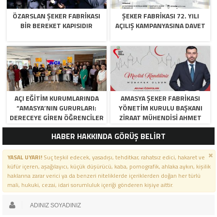
ÖZARSLAN ŞEKER FABRİKASI
ŞEKER FABRİKASI 72. YILI
BİR BEREKET KAPISIDIR
AÇILIŞ KAMPANYASINA DAVET
AÇI EĞİTİM KURUMLARINDA
AMASYA ŞEKER FABRIKASI
“AMASYA’NIN GURURLARI:
YÖNETIM KURULU BAŞKANI
DERECEYE GIREN ÖĞRENCILER
ZIRAAT MÜHENDISI AHMET
İÇIN ANLAMLI TÖREN”
ÖZARSLAN’IN MEVLID KANDILI
HABER HAKKINDA GÖRÜŞ BELİRT
MESAJI
YASAL UYARI!
Suç teşkil edecek, yasadışı, tehditkar, rahatsız edici, hakaret ve
küfür içeren, aşağılayıcı, küçük düşürücü, kaba, pornografik, ahlaka aykırı, kişilik
haklarına zarar verici ya da benzeri niteliklerde içeriklerden doğan her türlü
mali, hukuki, cezai, idari sorumluluk içeriği gönderen kişiye aittir.