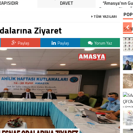
KAPISIDIR
DAVET
“Amasya’nın Gur
Dereceye Giren Ö
POP
İçin Anlamlı 
TÜM YAZILARI
dalarına Ziyaret
SON
Paylaş
Paylaş
Yorum Yaz