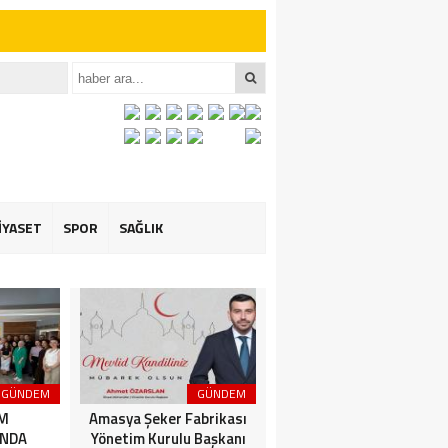
iler İçin Anlamlı
et ÖZARSLAN’ın
İYASET
SPOR
SAĞLIK
GÜNDEM
GÜNDEM
3. SAYFA
İM
Amasya Şeker Fabrikası
Amasya’da Dev
NDA
Yönetim Kurulu Başkanı
Motosiklet Festivali