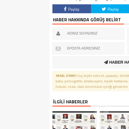
Paylaş
Paylaş
HABER HAKKINDA GÖRÜŞ BELİRT
HABER H
YASAL UYARI!
Suç teşkil edecek, yasadışı, tehdit
kaba, pornografik, ahlaka aykırı, kişilik haklarına
hukuki, cezai, idari sorumluluk içeriği gönderen ki
İLGİLİ HABERLER