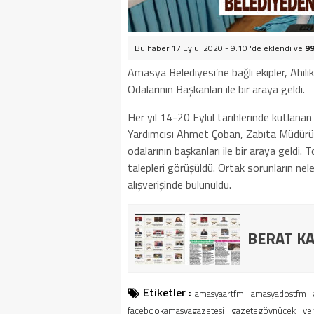
Bu haber 17 Eylül 2020 - 9:10 'de eklendi ve
99
Amasya Belediyesi’ne bağlı ekipler, Ahil
Odalarının Başkanları ile bir araya geldi.
Her yıl 14-20 Eylül tarihlerinde kutlana
Yardımcısı Ahmet Çoban, Zabıta Müdürü 
odalarının başkanları ile bir araya geldi
talepleri görüşüldü. Ortak sorunların nel
alışverişinde bulunuldu.
BERAT KA
Etiketler :
amasyaartfm
amasyadostfm
facebookamasyagazetesi
gazetegöynücek
ye