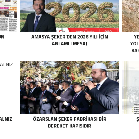
UN
AMASYA ŞEKER’DEN 2026 YILI İÇİN
YE
ANLAMLI MESAJ
YOL
KA
ALNIZ
ÖZARSLAN ŞEKER FABRİKASI BİR
Ş
BEREKET KAPISIDIR