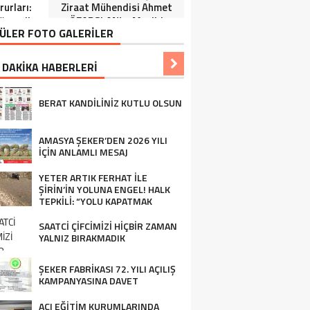
urları:
Ziraat Mühendisi Ahmet
ğrenciler
ÖZARSLAN’ın Mevlid
ÜLER FOTO GALERİLER
Tören”
Kandili Mesajı
 DAKİKA HABERLERİ
BERAT KANDİLİNİZ KUTLU OLSUN
AMASYA ŞEKER’DEN 2026 YILI
İÇİN ANLAMLI MESAJ
YETER ARTIK FERHAT İLE
ŞİRİN’İN YOLUNA ENGEL! HALK
TEPKİLİ: “YOLU KAPATMAK
ÇÖZÜM DEĞİL, GÖREVİNİ YAP!”
SAATCİ ÇİFCİMİZİ HİÇBİR ZAMAN
YALNIZ BIRAKMADIK
ŞEKER FABRİKASI 72. YILI AÇILIŞ
KAMPANYASINA DAVET
AÇI EĞİTİM KURUMLARINDA