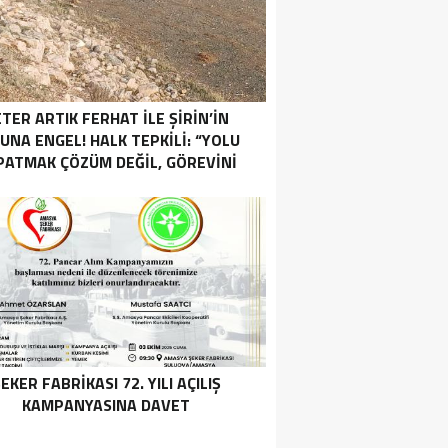
TER ARTIK FERHAT İLE ŞİRİN’İN
UNA ENGEL! HALK TEPKİLİ: “YOLU
PATMAK ÇÖZÜM DEĞİL, GÖREVİNİ
YAP!”
EKER FABRİKASI 72. YILI AÇILIŞ
KAMPANYASINA DAVET