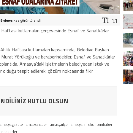
8 views
kez görüntülendi.
ik Haftası kutlamaları çerçevesinde Esnaf ve Sanatkârlar
n Ahilik Haftası kutlamaları kapsamında, Belediye Başkan
Murat Yörükoğlu ve beraberindekiler, Esnaf ve Sanatkârlar
. Toplantıda, Amasya’daki işletmelerin belediyeden istek ve
er olduğu tespit edilerek, çözüm noktasında fikir
NDİLİNİZ KUTLU OLSUN
amasyagazete
amasyahaber
amasyailçe
amasyaili
ekonomihaber
relhaberler