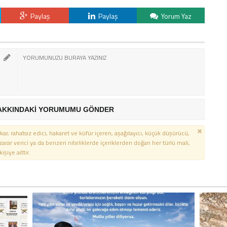
Paylaş
Paylaş
Yorum Yaz
AKKINDAKİ YORUMUMU GÖNDER
kar, rahatsız edici, hakaret ve küfür içeren, aşağılayıcı, küçük düşürücü,
 zarar verici ya da benzeri niteliklerde içeriklerden doğan her türlü mali,
şiye aittir.