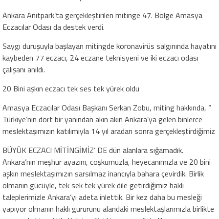
Ankara Anıtpark’ta gerçekleştirilen mitinge 47. Bölge Amasya
Eczacılar Odası da destek verdi.
Saygı duruşuyla başlayan mitingde koronavirüs salgınında hayatını
kaybeden 77 eczacı, 24 eczane teknisyeni ve iki eczacı odası
çalışanı anıldı.
20 Bini aşkın eczacı tek ses tek yürek oldu
Amasya Eczacılar Odası Başkanı Serkan Zobu, miting hakkında, “
Türkiye’nin dört bir yanından akın akın Ankara’ya gelen binlerce
meslektaşımızın katılımıyla 14 yıl aradan sonra gerçekleştirdiğimiz
BÜYÜK ECZACI MİTİNGİMİZ’ DE dün alanlara sığamadık.
Ankara’nın meşhur ayazını, coşkumuzla, heyecanımızla ve 20 bini
aşkın meslektaşımızın sarsılmaz inancıyla bahara çevirdik. Birlik
olmanın gücüyle, tek sek tek yürek dile getirdiğimiz haklı
taleplerimizle Ankara’yı adeta inlettik. Bir kez daha bu mesleği
yapıyor olmanın haklı gururunu alandaki meslektaşlarımızla birlikte