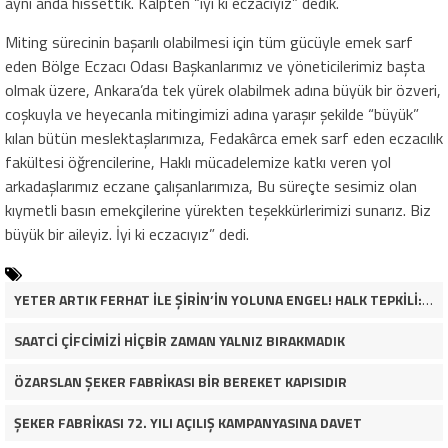
aynı anda hissettik. Kalpten “iyi ki eczacıyız” dedik.
Miting sürecinin başarılı olabilmesi için tüm gücüyle emek sarf
eden Bölge Eczacı Odası Başkanlarımız ve yöneticilerimiz başta
olmak üzere, Ankara’da tek yürek olabilmek adına büyük bir özveri,
coşkuyla ve heyecanla mitingimizi adına yaraşır şekilde “büyük”
kılan bütün meslektaşlarımıza, Fedakârca emek sarf eden eczacılık
fakültesi öğrencilerine, Haklı mücadelemize katkı veren yol
arkadaşlarımız eczane çalışanlarımıza, Bu süreçte sesimiz olan
kıymetli basın emekçilerine yürekten teşekkürlerimizi sunarız. Biz
büyük bir aileyiz. İyi ki eczacıyız” dedi.
YETER ARTIK FERHAT İLE ŞİRİN’İN YOLUNA ENGEL! HALK TEPKİLİ: “YOLU KAPATMAK ÇÖZÜM DEĞİL, GÖREVİNİ YAP!”
SAATCİ ÇİFCİMİZİ HİÇBİR ZAMAN YALNIZ BIRAKMADIK
ÖZARSLAN ŞEKER FABRİKASI BİR BEREKET KAPISIDIR
ŞEKER FABRİKASI 72. YILI AÇILIŞ KAMPANYASINA DAVET