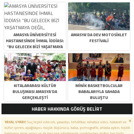
AMASYA ÜNİVERSİTESİ
AMASYA’DA DEV MOTOSIKLET
HASTANESİNDE İHMAL İDDİASI:
FESTIVALI
“BU GELECEK BİZİ YAŞATMAYA
DEĞİL, ÖLDÜRMEYE GELİYOR!”
KITALARARASI KÜLTÜR
MINIK BASKETBOLCULAR
BULUŞMASI AMASYA’DA
BABALARIYLA SAHADA
GERÇEKLEŞTI
BULUŞTU
HABER HAKKINDA GÖRÜŞ BELİRT
YASAL UYARI!
Suç teşkil edecek, yasadışı, tehditkar, rahatsız edici, hakaret ve
küfür içeren, aşağılayıcı, küçük düşürücü, kaba, pornografik, ahlaka aykırı, kişilik
haklarına zarar verici ya da benzeri niteliklerde içeriklerden doğan her türlü