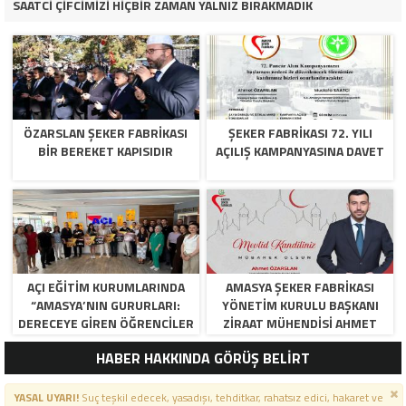
SAATCİ ÇİFCİMİZİ HİÇBİR ZAMAN YALNIZ BIRAKMADIK
ÖZARSLAN ŞEKER FABRİKASI
ŞEKER FABRİKASI 72. YILI
BİR BEREKET KAPISIDIR
AÇILIŞ KAMPANYASINA DAVET
AÇI EĞİTİM KURUMLARINDA
AMASYA ŞEKER FABRIKASI
“AMASYA’NIN GURURLARI:
YÖNETIM KURULU BAŞKANI
DERECEYE GIREN ÖĞRENCILER
ZIRAAT MÜHENDISI AHMET
İÇIN ANLAMLI TÖREN”
ÖZARSLAN’IN MEVLID KANDILI
HABER HAKKINDA GÖRÜŞ BELİRT
MESAJI
YASAL UYARI!
Suç teşkil edecek, yasadışı, tehditkar, rahatsız edici, hakaret ve