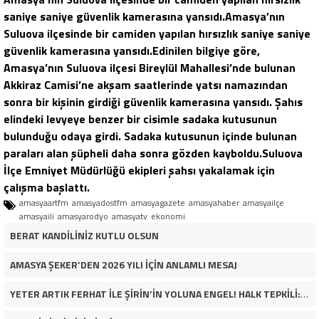
saniye saniye güvenlik kamerasına yansıdı.Amasya’nın
Suluova ilçesinde bir camiden yapılan hırsızlık saniye saniye
güvenlik kamerasına yansıdı.
Edinilen bilgiye göre,
Amasya’nın Suluova ilçesi Bireylül Mahallesi’nde bulunan
Akkiraz Camisi’ne akşam saatlerinde yatsı namazından
sonra bir kişinin girdiği güvenlik kamerasına yansıdı. Şahıs
elindeki levyeye benzer bir cisimle sadaka kutusunun
bulunduğu odaya girdi. Sadaka kutusunun içinde bulunan
paraları alan şüpheli daha sonra gözden kayboldu.
Suluova
İlçe Emniyet Müdürlüğü ekipleri şahsı yakalamak için
çalışma başlattı.
amasyaartfm
amasyadostfm
amasyagazete
amasyahaber
amasyailçe
amasyaili
amasyarodyo
amasyatv
ekonomi
BERAT KANDİLİNİZ KUTLU OLSUN
AMASYA ŞEKER’DEN 2026 YILI İÇİN ANLAMLI MESAJ
YETER ARTIK FERHAT İLE ŞİRİN’İN YOLUNA ENGEL! HALK TEPKİLİ: “YOLU KAPATMAK ÇÖZÜM DEĞİL, GÖREVİNİ YAP!”