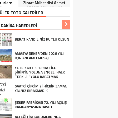
urları:
Ziraat Mühendisi Ahmet
ğrenciler
ÖZARSLAN’ın Mevlid
ÜLER FOTO GALERİLER
Tören”
Kandili Mesajı
 DAKİKA HABERLERİ
BERAT KANDİLİNİZ KUTLU OLSUN
AMASYA ŞEKER’DEN 2026 YILI
İÇİN ANLAMLI MESAJ
YETER ARTIK FERHAT İLE
ŞİRİN’İN YOLUNA ENGEL! HALK
TEPKİLİ: “YOLU KAPATMAK
ÇÖZÜM DEĞİL, GÖREVİNİ YAP!”
SAATCİ ÇİFCİMİZİ HİÇBİR ZAMAN
YALNIZ BIRAKMADIK
ŞEKER FABRİKASI 72. YILI AÇILIŞ
KAMPANYASINA DAVET
AÇI EĞİTİM KURUMLARINDA