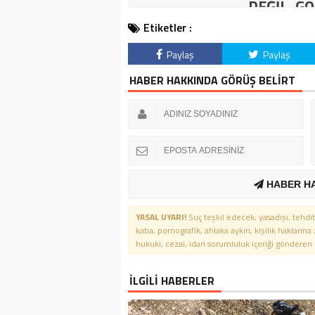
DEĞİL, GÖ
Etiketler :
Paylaş
Paylaş
HABER HAKKINDA GÖRÜŞ BELİRT
HABER H
YASAL UYARI!
Suç teşkil edecek, yasadışı, tehdit
kaba, pornografik, ahlaka aykırı, kişilik haklarına
hukuki, cezai, idari sorumluluk içeriği gönderen ki
İLGİLİ HABERLER