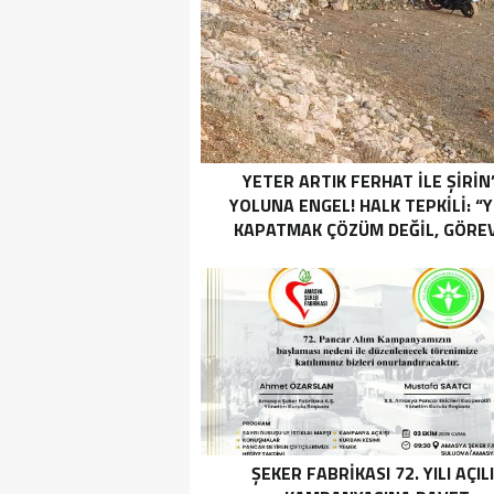
YETER ARTIK FERHAT İLE ŞİRİN
YOLUNA ENGEL! HALK TEPKİLİ: “
KAPATMAK ÇÖZÜM DEĞİL, GÖREV
YAP!”
ŞEKER FABRİKASI 72. YILI AÇIL