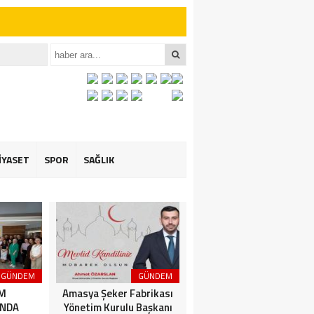
iler İçin Anlamlı
et ÖZARSLAN’ın
İYASET
SPOR
SAĞLIK
GÜNDEM
GÜNDEM
3. SAYFA
İM
Amasya Şeker Fabrikası
Amasya’da Dev
NDA
Yönetim Kurulu Başkanı
Motosiklet Festivali