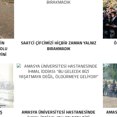
’İN
SAATCİ ÇİFCİMİZİ HİÇBİR ZAMAN YALNIZ
Ö
YOLU
BIRAKMADIK
İNİ
IŞ
AMASYA ÜNİVERSİTESİ HASTANESİNDE
AMAS