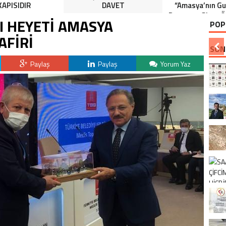
KAPISIDIR
DAVET
“Amasya’nın Gur
Dereceye Giren Ö
 HEYETİ AMASYA
POP
İçin Anlamlı 
AFİRİ
SON
Paylaş
Paylaş
Yorum Yaz