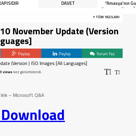
KAPISIDIR
DAVET
“Amasya’nın Gur
Dereceye Giren Ö
İçin Anlamlı 
TÜM YAZILARI
10 November Update (Version
nguages]
Paylaş
Paylaş
Yorum Yaz
3 views
kez görüntülendi.
 link – Microsoft Q&A
o Download