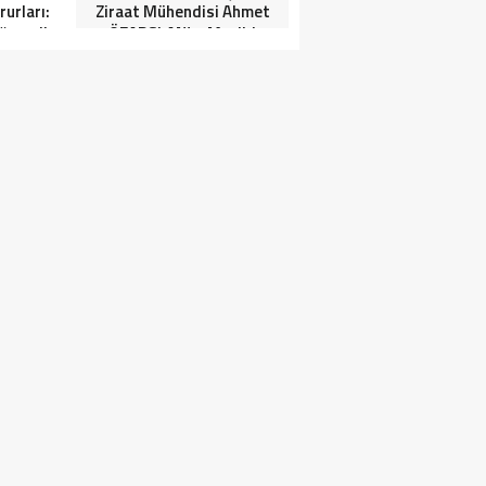
urları:
Ziraat Mühendisi Ahmet
ğrenciler
ÖZARSLAN’ın Mevlid
Tören”
Kandili Mesajı