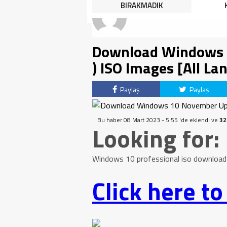
HALK TEPKİLİ: “YOLU
BIRAKMADIK
KAPATMAK ÇÖZÜM DEĞİL,
GÖREVİNİ YAP!”
Download Windows 
) ISO Images [All La
Paylaş
Paylaş
Bu haber 08 Mart 2023 - 5:55 'de eklendi ve
32
Looking for:
Windows 10 professional iso download
Click here t