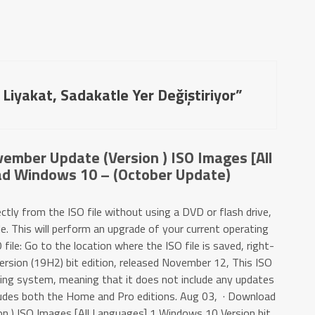
 Liyakat, Sadakatle Yer Değiştiriyor”
mber Update (Version ) ISO Images [All
d Windows 10 – (October Update)
ctly from the ISO file without using a DVD or flash drive,
e. This will perform an upgrade of your current operating
e: Go to the location where the ISO file is saved, right-
ersion (19H2) bit edition, released November 12, This ISO
ting system, meaning that it does not include any updates
cludes both the Home and Pro editions. Aug 03, · Download
 ) ISO Images [All Languages] 1 Windows 10 Version bit