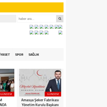
iler İçin Anlamlı
et ÖZARSLAN’ın
İYASET
SPOR
SAĞLIK
GÜNDEM
GÜNDEM
3. SAYFA
İM
Amasya Şeker Fabrikası
Amasya’da Dev
NDA
Yönetim Kurulu Başkanı
Motosiklet Festivali