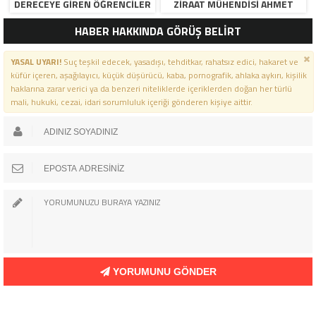
DERECEYE GIREN ÖĞRENCILER
ZIRAAT MÜHENDISI AHMET
İÇIN ANLAMLI TÖREN”
ÖZARSLAN’IN MEVLID KANDILI
HABER HAKKINDA GÖRÜŞ BELİRT
MESAJI
YASAL UYARI!
Suç teşkil edecek, yasadışı, tehditkar, rahatsız edici, hakaret ve
küfür içeren, aşağılayıcı, küçük düşürücü, kaba, pornografik, ahlaka aykırı, kişilik
haklarına zarar verici ya da benzeri niteliklerde içeriklerden doğan her türlü
mali, hukuki, cezai, idari sorumluluk içeriği gönderen kişiye aittir.
YORUMUNU GÖNDER