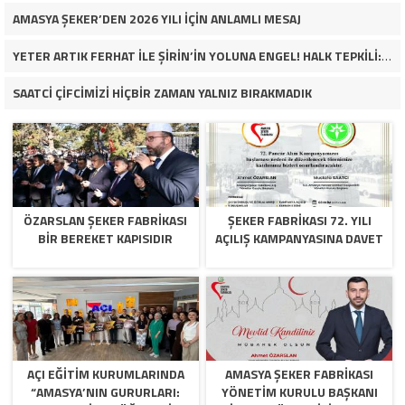
AMASYA ŞEKER’DEN 2026 YILI İÇİN ANLAMLI MESAJ
YETER ARTIK FERHAT İLE ŞİRİN’İN YOLUNA ENGEL! HALK TEPKİLİ: “YOLU KAPATMAK ÇÖZÜM DEĞİL, GÖREVİNİ YAP!”
SAATCİ ÇİFCİMİZİ HİÇBİR ZAMAN YALNIZ BIRAKMADIK
ÖZARSLAN ŞEKER FABRİKASI
ŞEKER FABRİKASI 72. YILI
BİR BEREKET KAPISIDIR
AÇILIŞ KAMPANYASINA DAVET
AÇI EĞİTİM KURUMLARINDA
AMASYA ŞEKER FABRIKASI
“AMASYA’NIN GURURLARI:
YÖNETIM KURULU BAŞKANI