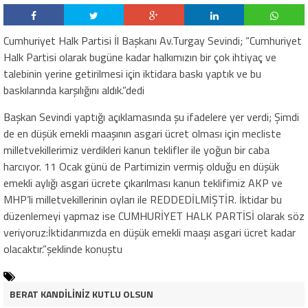
Cumhuriyet Halk Partisi İl Başkanı Av.Turgay Sevindi; “Cumhuriyet
Halk Partisi olarak bugüne kadar halkımızın bir çok ihtiyaç ve
talebinin yerine getirilmesi için iktidara baskı yaptık ve bu
baskılarında karşılığını aldık.”dedi
Başkan Sevindi yaptığı açıklamasında şu ifadelere yer verdi; Şimdi
de en düşük emekli maaşının asgari ücret olması için mecliste
milletvekillerimiz verdikleri kanun teklifler ile yoğun bir caba
harcıyor. 11 Ocak günü de Partimizin vermiş olduğu en düşük
emekli aylığı asgari ücrete çıkarılması kanun teklifimiz AKP ve
MHP’li milletvekillerinin oyları ile REDDEDİLMİŞTİR. İktidar bu
düzenlemeyi yapmaz ise CUMHURİYET HALK PARTİSİ olarak söz
veriyoruz:İktidarımızda en düşük emekli maaşı asgari ücret kadar
olacaktır.”şeklinde konuştu
BERAT KANDİLİNİZ KUTLU OLSUN