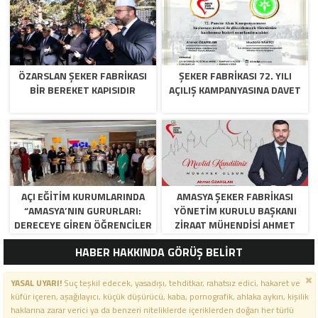
ÖZARSLAN ŞEKER FABRİKASI
ŞEKER FABRİKASI 72. YILI
BİR BEREKET KAPISIDIR
AÇILIŞ KAMPANYASINA DAVET
AÇI EĞİTİM KURUMLARINDA
AMASYA ŞEKER FABRIKASI
“AMASYA’NIN GURURLARI:
YÖNETIM KURULU BAŞKANI
DERECEYE GIREN ÖĞRENCILER
ZIRAAT MÜHENDISI AHMET
İÇIN ANLAMLI TÖREN”
ÖZARSLAN’IN MEVLID KANDILI
HABER HAKKINDA GÖRÜŞ BELİRT
MESAJI
YASAL UYARI!
Suç teşkil edecek, yasadışı, tehditkar, rahatsız edici, hakaret ve
küfür içeren, aşağılayıcı, küçük düşürücü, kaba, pornografik, ahlaka aykırı, kişilik
haklarına zarar verici ya da benzeri niteliklerde içeriklerden doğan her türlü