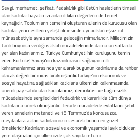
Sevgi, merhamet, şefkat, fedakârlık gibi üstün hasletlerin timsali
olan kadınlar hayatımızı anlamlı kılan değerlerin de temel
kaynağıdır. Toplumların temelini oluşturan ailenin de kurucusu olan
kadınlar yeni nesillerin yetiştirilmesinde oynadıkları eşsiz rol
münasebetiyle aynı zamanda geleceğin mimarlarıdır. Milletimizin
tarih boyunca verdiği istiklal mücadelelerinde daima ön saflarda
yer alan kadınlarımız, Türkiye Cumhuriyeti’nin kuruluşunu temin
eden Kurtuluş Savaşı’nın kazanılmasını sağlayan milli
kahramanlarımız arasında yer alarak bugünün kadınlarına da rehber
olacak değerli bir miras bırakmışlardır.Türkiye’nin ekonomik ve
sosyal hayatına sağladıkları katkılarla ülkemizin kalkınmasında
önemli pay sahibi olan kadınlarımız, demokrasi ve bağımsızlık
mücadelesinde sergiledikleri fedakârlık ve kararlılıkla tüm dünya
kadınlarına örnek olmuşlardır. Terörle mücadelede evlatlarını şehit
veren annelerin metaneti ve 15 Temmuz’da korkusuzca
meydanlara atılan kadınlarımızın cesareti bunun en güzel
örnekleridir.Kadınların sosyal ve ekonomik yaşamda layık oldukları
yere ulaşmaları için ülkemizde çok sayıda reform