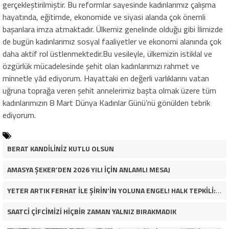
gerçekleştirilmiştir. Bu reformlar sayesinde kadınlarımız çalışma
hayatında, eğitimde, ekonomide ve siyasi alanda çok önemli
başarılara imza atmaktadır. Ülkemiz genelinde olduğu gibi İlimizde
de bugün kadınlarımız sosyal faaliyetler ve ekonomi alanında çok
daha aktif rol üstlenmektedir.Bu vesileyle, ülkemizin istiklal ve
özgürlük mücadelesinde şehit olan kadınlarımızı rahmet ve
minnetle yâd ediyorum. Hayattaki en değerli varlıklarını vatan
uğruna toprağa veren şehit annelerimiz başta olmak üzere tüm
kadınlarımızın 8 Mart Dünya Kadınlar Günü’nü gönülden tebrik
ediyorum.
BERAT KANDİLİNİZ KUTLU OLSUN
AMASYA ŞEKER’DEN 2026 YILI İÇİN ANLAMLI MESAJ
YETER ARTIK FERHAT İLE ŞİRİN’İN YOLUNA ENGEL! HALK TEPKİLİ: “YOLU KAPATMAK ÇÖZÜM DEĞİL, GÖREVİNİ YAP!”
SAATCİ ÇİFCİMİZİ HİÇBİR ZAMAN YALNIZ BIRAKMADIK