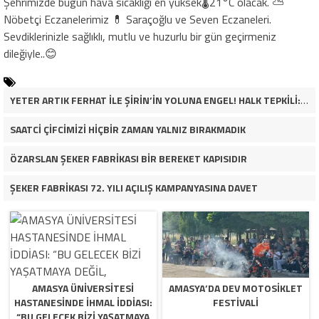
Şehrimizde bugün hava sıcaklığı en yüksek🌡21°C olacak. ⛅️
Nöbetçi Eczanelerimiz 💊 Saraçoğlu ve Seven Eczaneleri.
Sevdiklerinizle sağlıklı, mutlu ve huzurlu bir gün geçirmeniz
dileğiyle..😊
YETER ARTIK FERHAT İLE ŞİRİN’İN YOLUNA ENGEL! HALK TEPKİLİ: “YOLU KAPATMAK ÇÖZÜM DEĞİL, GÖREVİNİ YAP!”
SAATCİ ÇİFCİMİZİ HİÇBİR ZAMAN YALNIZ BIRAKMADIK
ÖZARSLAN ŞEKER FABRİKASI BİR BEREKET KAPISIDIR
ŞEKER FABRİKASI 72. YILI AÇILIŞ KAMPANYASINA DAVET
AMASYA ÜNİVERSİTESİ
AMASYA’DA DEV MOTOSIKLET
HASTANESİNDE İHMAL İDDİASI:
FESTIVALI
“BU GELECEK BİZİ YAŞATMAYA