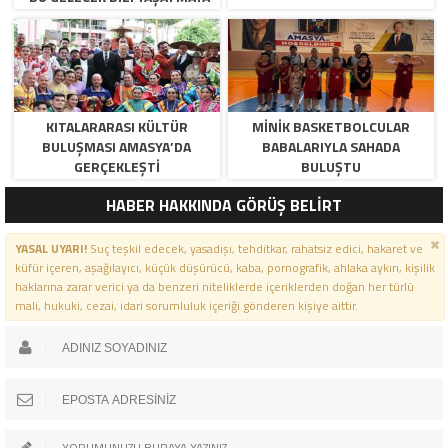
DEĞİL, ÖLDÜRMEYE GELİYOR!”
KITALARARASI KÜLTÜR
MINIK BASKETBOLCULAR
BULUŞMASI AMASYA’DA
BABALARIYLA SAHADA
GERÇEKLEŞTI
BULUŞTU
HABER HAKKINDA GÖRÜŞ BELİRT
YASAL UYARI!
Suç teşkil edecek, yasadışı, tehditkar, rahatsız edici, hakaret ve
küfür içeren, aşağılayıcı, küçük düşürücü, kaba, pornografik, ahlaka aykırı, kişilik
haklarına zarar verici ya da benzeri niteliklerde içeriklerden doğan her türlü
mali, hukuki, cezai, idari sorumluluk içeriği gönderen kişiye aittir.