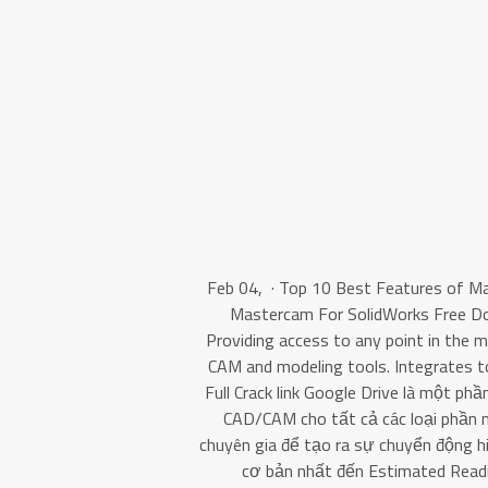
Feb 04, · Top 10 Best Features of Ma
Mastercam For SolidWorks Free Dow
Providing access to any point in the 
CAM and modeling tools. Integrates to
Full Crack link Google Drive là một p
CAD/CAM cho tất cả các loại phần
chuyên gia để tạo ra sự chuyển động hi
cơ bản nhất đến Estimated Readi