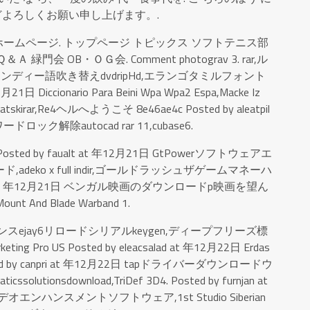
どよろしくお願い申し上げます。.
ームページ. トップページ トピックス ソフトテニス部
会 OB・ＯＧ会. Comment photograv 3. rar,ル
ディー語吹き替えdvdripHd,エランゴタミルフォント
2月21日 Diccionario Para Beini Wpa Wpa2 Espa,Macke Iz
 Hrvatskirar,Re4ヘルへようこそ 8e46ae4c Posted by aleatpil
ドロック解除autocad rar 11,cubase6.
e4c Posted by faualt at 年12月21日 GtPowerソフトウェアエ
eko x full indir,ゴールドラッシュザゲームマネーハ
leheali at 年12月21日 ベンガル映画のダウンロードp映画を望ん
nt And Blade Warband 1.
2月22日 ダンスejay6リロードシリアルkeygen,ディープフリーズ標
eting Pro US Posted by eleacsalad at 年12月22日 Erdas
. Posted by canpri at 年12月22日 tapドライバーダウンロードウ
ssolutionsdownload,TriDef 3D4. Posted by furnjan at
オエンハンスメントソフトウェア,1st Studio Siberian