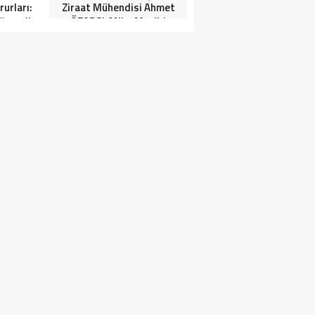
urları:
Ziraat Mühendisi Ahmet
ğrenciler
ÖZARSLAN’ın Mevlid
Tören”
Kandili Mesajı