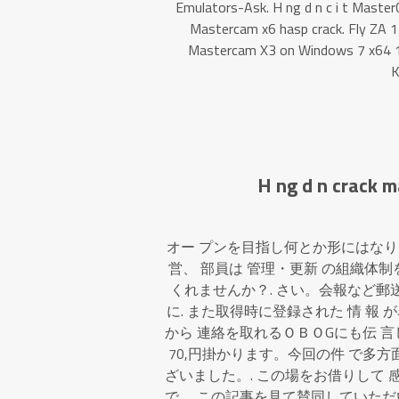
Emulators-Ask. H ng d n c i t Maste
Mastercam x6 hasp crack. Fly ZA 
Mastercam X3 on Windows 7 x64 1.
K
H ng d n crack 
オー プンを目指し何とか形にはなり
営、 部員は 管理・更新 の組織体制
くれませんか？. さい。会報など郵
に. また取得時に登録された 情 報
から 連絡を取れるＯＢＯGにも伝 言
70,円掛かります。今回の件 で多方
ざいました。. この場をお借りして 
で、 この記事を見て賛同していただい