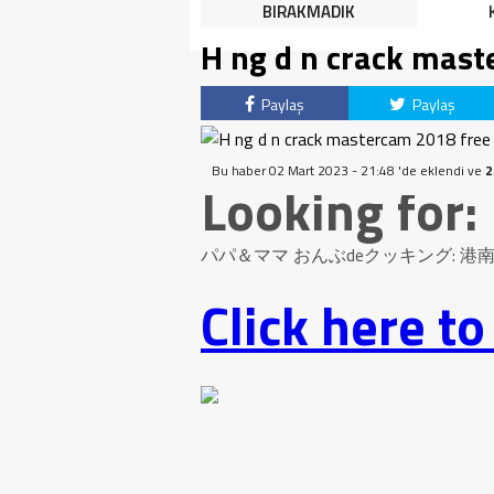
HALK TEPKİLİ: “YOLU
BIRAKMADIK
KAPATMAK ÇÖZÜM DEĞİL,
H ng d n crack mas
GÖREVİNİ YAP!”
Paylaş
Paylaş
Bu haber 02 Mart 2023 - 21:48 'de eklendi ve
2
Looking for:
パパ＆ママ おんぶdeクッキング: 
Click here t