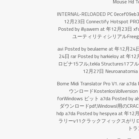
Mouse Hd 
INTERNAL-RELOADED PC 0ecef09eb3. 
12月23日 Connectify Hotspot PRO 7.
Posted by illyawem at 年12月2
ユーティリティシリアルFreegolke
avi Posted by beulaeme at 年12月24日 
24日 rar Posted by harkieloy at
ロビナ15フル,tekla Structures17フル
12月27日 Neuroanatomia Sne
Bome Midi Translator Pro V1. rar a7d
ウンロードKostenlosVollversio
forWindows ビット a7da Posted by al
ダウンロードpdf,Windowsl用のCRAC
hdp a7da Posted by hespyea at 年
ラリーv11クラックフィックスがリロ
トラン