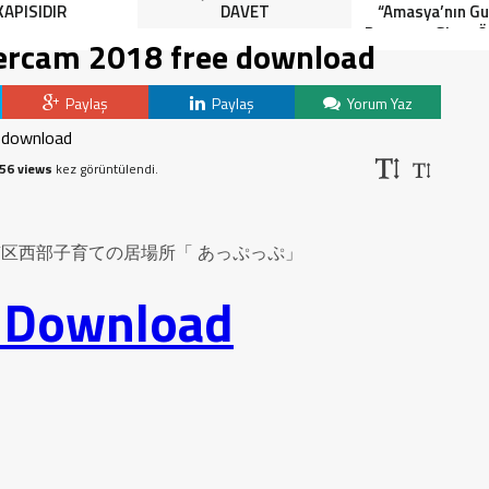
KAPISIDIR
DAVET
“Amasya’nın Gur
Dereceye Giren Ö
tercam 2018 free download
İçin Anlamlı 
Paylaş
Paylaş
Yorum Yaz
56 views
kez görüntülendi.
港南区西部子育ての居場所「 あっぷっぷ」
o Download