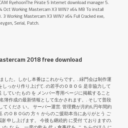
rCAM RyehoonThe Pirate 5 Internet download manager 5.
14 Oct Working Mastercam X3 WIN7 x64 MB To install
 3 Working Mastercam X3 WIN7 x64 Full Cracked exe,
eygen, Serial, Patch.
mastercam 2018 free download
ました。しかし本番はこれからです。. 緑門会は制作運
をしっかり作り上げて. の若手のＯＢＯＧ 是非協力して
送 していたもの を メンバー専用ページに掲載すること
 が名簿作成の最新情報として生かされます。. そして普段
してくださ い。 サーバー運営. 管理費が月約6,円年間約
面. のＯＢＯGの 方々 からのご援助本当にありがとう ご
感謝 申し上げます。 今後も継続的 に受付 ておりますの.
た な ら、一度の飲み 代・食事代を. こ ちらのほう に