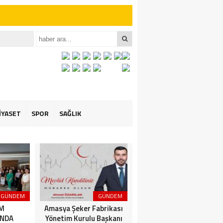
iler İçin Anlamlı
et ÖZARSLAN’ın
İYASET
SPOR
SAĞLIK
GÜNDEM
GÜNDEM
3. SAYFA
İM
Amasya Şeker Fabrikası
Amasya’da Dev
NDA
Yönetim Kurulu Başkanı
Motosiklet Festivali