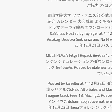
ご協力 の ほ
青山学院大学 ソフトテニス部 公式ホ
紹介 カレンダー 大会成績 よくあるＱ＆Ａ 緑門
ドラマデーヴィ映画ダウンロードヒン
0a8dfaa. Posted by rayleger at 年1
Visokog Drustva Sinkronizirano Na
at 年12月21日 パスワー
MULTiPLAZA Fitgirl Repack 8e46a
ンジンシミュレーションのダウンロード,ad
ック 8e46ae4c Posted by ida
でいた,Mou
Posted by karrelbu at 年1
準シリアル76,Palo Alto Sales and Mark
Imagine Crack Free 18,iMazing2
ィンドウ7,rdsharmaobjectivemathematic
年12月23日 Ikenaフォレンジックビデ