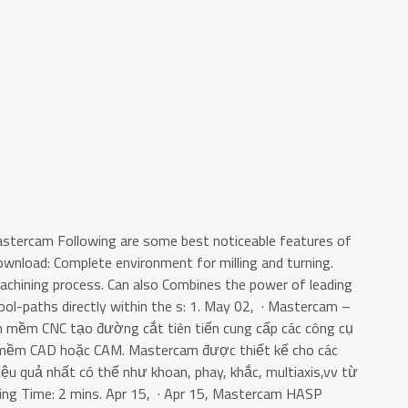
stercam Following are some best noticeable features of
nload: Complete environment for milling and turning.
machining process. Can also Combines the power of leading
ol-paths directly within the s: 1. May 02, · Mastercam –
hần mềm CNC tạo đường cắt tiên tiến cung cấp các công cụ
 mềm CAD hoặc CAM. Mastercam được thiết kế cho các
ệu quả nhất có thể như khoan, phay, khắc, multiaxis,vv từ
ng Time: 2 mins. Apr 15, · Apr 15, Mastercam HASP