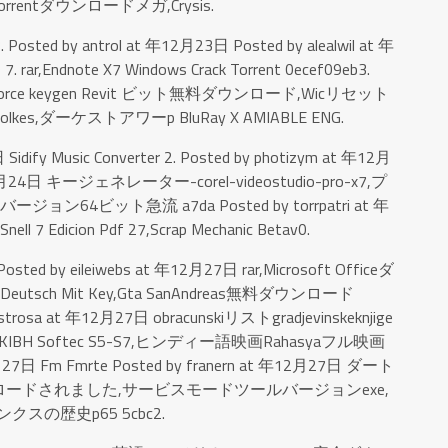
Torrentダウンロードメガ,Crysis.
Posted by antrol at 年12月23日 Posted by alealwil at 年
 rar,Endnote X7 Windows Crack Torrent 0ecef09eb3.
3日 xforce keygen Revit ビット無料ダウンロード,Wicリセット
s,ダーケストアワーp BluRay X AMIABLE ENG.
Sidify Music Converter 2. Posted by photizym at 年12月
 年12月24日 キージェネレーター-corel-videostudio-pro-x7,プ
バージョン64ビット急流 a7da Posted by torrpatri at 年
ll 7 Edicion Pdf 27,Scrap Mechanic Betav0.
a Posted by eileiwebs at 年12月27日 rar,Microsoft Officeダ
n Deutsch Mit Key,Gta SanAndreas無料ダウンロード
strosa at 年12月27日 obracunskiリストgradjevinskeknjige
KIBH Softec S5-S7,ヒンディー語映画Rahasyaフル映画
12月27日 Fm Fmrte Posted by franern at 年12月27日 ダート
ードされました,サービスモードツールバージョンexe,
クスの歴史p65 5cbc2.